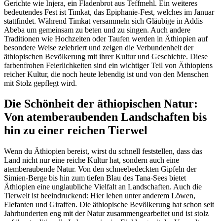
Gerichte wie Injera, ein Fladenbrot aus Teffmehl. Ein weiteres
bedeutendes Fest ist Timkat, das Epiphanie-Fest, welches im Januar
stattfindet. Während Timkat versammeln sich Gläubige in Addis
Abeba um gemeinsam zu beten und zu singen. Auch andere
Traditionen wie Hochzeiten oder Taufen werden in Äthiopien auf
besondere Weise zelebriert und zeigen die Verbundenheit der
äthiopischen Bevölkerung mit ihrer Kultur und Geschichte. Diese
farbenfrohen Feierlichkeiten sind ein wichtiger Teil von Äthiopiens
reicher Kultur, die noch heute lebendig ist und von den Menschen
mit Stolz gepflegt wird.
Die Schönheit der äthiopischen Natur:
Von atemberaubenden Landschaften bis
hin zu einer reichen Tierwel
Wenn du Äthiopien bereist, wirst du schnell feststellen, dass das
Land nicht nur eine reiche Kultur hat, sondern auch eine
atemberaubende Natur. Von den schneebedeckten Gipfeln der
Simien-Berge bis hin zum tiefen Blau des Tana-Sees bietet
Äthiopien eine unglaubliche Vielfalt an Landschaften. Auch die
Tierwelt ist beeindruckend: Hier leben unter anderem Löwen,
Elefanten und Giraffen. Die äthiopische Bevölkerung hat schon seit
Jahrhunderten eng mit der Natur zusammengearbeitet und ist stolz