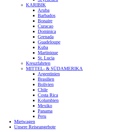
KARIBIK
Aruba
Barbados
Bonaire
Curacao
Dominica
Grenada
Guadeloupe
Kuba
Martinique
St. Lucia
Kreuzfahrten
MITTEL- & SÜDAMERIKA
Argentinien
Brasilien
Bolivien
Chile
Costa Rica
Kolumbien
Mexiko
Panama
Peru
Mietwagen
Unsere Reiseangebote