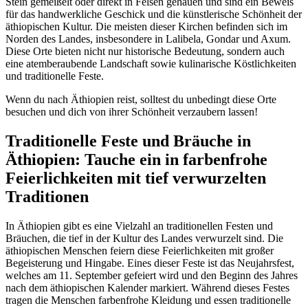
Stein gemeißelt oder direkt in Felsen gehauen und sind ein Beweis
für das handwerkliche Geschick und die künstlerische Schönheit der
äthiopischen Kultur. Die meisten dieser Kirchen befinden sich im
Norden des Landes, insbesondere in Lalibela, Gondar und Axum.
Diese Orte bieten nicht nur historische Bedeutung, sondern auch
eine atemberaubende Landschaft sowie kulinarische Köstlichkeiten
und traditionelle Feste.
Wenn du nach Äthiopien reist, solltest du unbedingt diese Orte
besuchen und dich von ihrer Schönheit verzaubern lassen!
Traditionelle Feste und Bräuche in
Äthiopien: Tauche ein in farbenfrohe
Feierlichkeiten mit tief verwurzelten
Traditionen
In Äthiopien gibt es eine Vielzahl an traditionellen Festen und
Bräuchen, die tief in der Kultur des Landes verwurzelt sind. Die
äthiopischen Menschen feiern diese Feierlichkeiten mit großer
Begeisterung und Hingabe. Eines dieser Feste ist das Neujahrsfest,
welches am 11. September gefeiert wird und den Beginn des Jahres
nach dem äthiopischen Kalender markiert. Während dieses Festes
tragen die Menschen farbenfrohe Kleidung und essen traditionelle