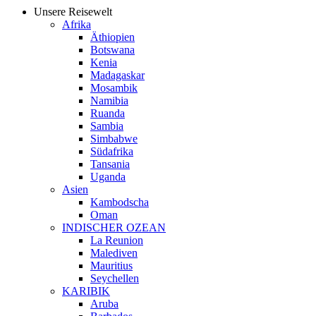
Unsere Reisewelt
Afrika
Äthiopien
Botswana
Kenia
Madagaskar
Mosambik
Namibia
Ruanda
Sambia
Simbabwe
Südafrika
Tansania
Uganda
Asien
Kambodscha
Oman
INDISCHER OZEAN
La Reunion
Malediven
Mauritius
Seychellen
KARIBIK
Aruba