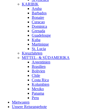
KARIBIK
Aruba
Barbados
Bonaire
Curacao
Dominica
Grenada
Guadeloupe
Kuba
Martinique
St. Lucia
Kreuzfahrten
MITTEL- & SÜDAMERIKA
Argentinien
Brasilien
Bolivien
Chile
Costa Rica
Kolumbien
Mexiko
Panama
Peru
Mietwagen
Unsere Reiseangebote