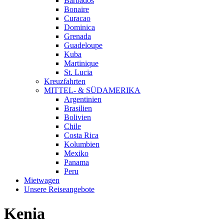
Barbados
Bonaire
Curacao
Dominica
Grenada
Guadeloupe
Kuba
Martinique
St. Lucia
Kreuzfahrten
MITTEL- & SÜDAMERIKA
Argentinien
Brasilien
Bolivien
Chile
Costa Rica
Kolumbien
Mexiko
Panama
Peru
Mietwagen
Unsere Reiseangebote
Kenia