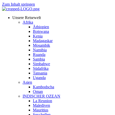
Zum Inhalt springen
Unsere Reisewelt
Afrika
Äthiopien
Botswana
Kenia
Madagaskar
Mosambik
Namibia
Ruanda
Sambia
Simbabwe
Südafrika
Tansania
Uganda
Asien
Kambodscha
Oman
INDISCHER OZEAN
La Reunion
Malediven
Mauritius
Seychellen