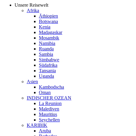
Unsere Reisewelt
Afrika
Äthiopien
Botswana
Kenia
Madagaskar
Mosambik
Namibia
Ruanda
Sambia
Simbabwe
Südafrika
Tansania
Uganda
Asien
Kambodscha
Oman
INDISCHER OZEAN
La Reunion
Malediven
Mauritius
Seychellen
KARIBIK
Aruba