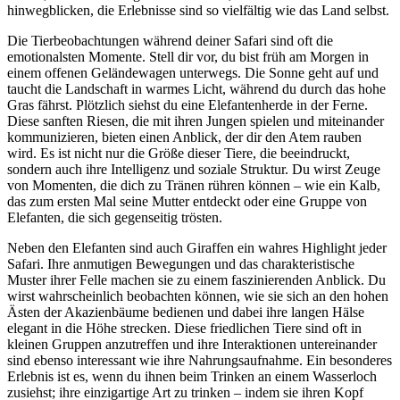
hinwegblicken, die Erlebnisse sind so vielfältig wie das Land selbst.
Die Tierbeobachtungen während deiner Safari sind oft die
emotionalsten Momente. Stell dir vor, du bist früh am Morgen in
einem offenen Geländewagen unterwegs. Die Sonne geht auf und
taucht die Landschaft in warmes Licht, während du durch das hohe
Gras fährst. Plötzlich siehst du eine Elefantenherde in der Ferne.
Diese sanften Riesen, die mit ihren Jungen spielen und miteinander
kommunizieren, bieten einen Anblick, der dir den Atem rauben
wird. Es ist nicht nur die Größe dieser Tiere, die beeindruckt,
sondern auch ihre Intelligenz und soziale Struktur. Du wirst Zeuge
von Momenten, die dich zu Tränen rühren können – wie ein Kalb,
das zum ersten Mal seine Mutter entdeckt oder eine Gruppe von
Elefanten, die sich gegenseitig trösten.
Neben den Elefanten sind auch Giraffen ein wahres Highlight jeder
Safari. Ihre anmutigen Bewegungen und das charakteristische
Muster ihrer Felle machen sie zu einem faszinierenden Anblick. Du
wirst wahrscheinlich beobachten können, wie sie sich an den hohen
Ästen der Akazienbäume bedienen und dabei ihre langen Hälse
elegant in die Höhe strecken. Diese friedlichen Tiere sind oft in
kleinen Gruppen anzutreffen und ihre Interaktionen untereinander
sind ebenso interessant wie ihre Nahrungsaufnahme. Ein besonderes
Erlebnis ist es, wenn du ihnen beim Trinken an einem Wasserloch
zusiehst; ihre einzigartige Art zu trinken – indem sie ihren Kopf