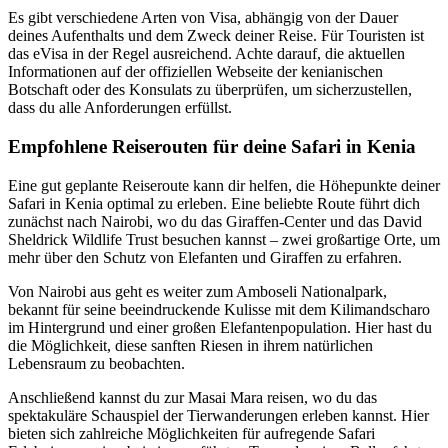
Es gibt verschiedene Arten von Visa, abhängig von der Dauer
deines Aufenthalts und dem Zweck deiner Reise. Für Touristen ist
das eVisa in der Regel ausreichend. Achte darauf, die aktuellen
Informationen auf der offiziellen Webseite der kenianischen
Botschaft oder des Konsulats zu überprüfen, um sicherzustellen,
dass du alle Anforderungen erfüllst.
Empfohlene Reiserouten für deine Safari in Kenia
Eine gut geplante Reiseroute kann dir helfen, die Höhepunkte deiner
Safari in Kenia optimal zu erleben. Eine beliebte Route führt dich
zunächst nach Nairobi, wo du das Giraffen-Center und das David
Sheldrick Wildlife Trust besuchen kannst – zwei großartige Orte, um
mehr über den Schutz von Elefanten und Giraffen zu erfahren.
Von Nairobi aus geht es weiter zum Amboseli Nationalpark,
bekannt für seine beeindruckende Kulisse mit dem Kilimandscharo
im Hintergrund und einer großen Elefantenpopulation. Hier hast du
die Möglichkeit, diese sanften Riesen in ihrem natürlichen
Lebensraum zu beobachten.
Anschließend kannst du zur Masai Mara reisen, wo du das
spektakuläre Schauspiel der Tierwanderungen erleben kannst. Hier
bieten sich zahlreiche Möglichkeiten für aufregende Safari