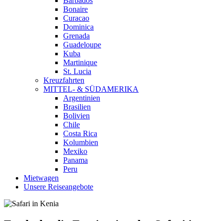
Barbados
Bonaire
Curacao
Dominica
Grenada
Guadeloupe
Kuba
Martinique
St. Lucia
Kreuzfahrten
MITTEL- & SÜDAMERIKA
Argentinien
Brasilien
Bolivien
Chile
Costa Rica
Kolumbien
Mexiko
Panama
Peru
Mietwagen
Unsere Reiseangebote