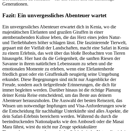
Generationen.
Fazit: Ein unvergessliches Abenteuer wartet
Ein unvergessliches Abenteuer erwartet dich in Kenia, wo die
majestätischen Elefanten und grazilen Giraffen in einer
atemberaubenden Kulisse leben, die das Herz eines jeden Natur-
und Tierliebhabers höher schlagen lässt. Die faszinierende Tierwelt,
gepaart mit der Vielfalt der Landschaften, macht eine Safari in Kenia
zu einem Erlebnis, das weit über das bloße Beobachten von Tieren
hinausgeht. Hier hast du die Gelegenheit, die sanften Riesen der
Savanne in ihrem natürlichen Lebensraum zu sehen und die
emotionalen Momente zu erleben, wenn eine Elefantenherde
friedlich grast oder ein Giraffenkalb neugierig seine Umgebung
erkundet. Diese Begegnungen sind nicht nur Augenblicke der
Freude, sondern auch tiefgreifende Erinnerungen, die dich für
immer begleiten werden. Darüber hinaus ist die richtige Planung
deiner Kenia Reise entscheidend, um das Beste aus deinem
Abenteuer herauszuholen. Die Auswahl der besten Reisezeit, das
Wissen um notwendige Impfungen und Visa-Anforderungen sowie
die Entscheidung für nachhaltige Unterkünfte sind alles Aspekte, die
dein Safari-Erlebnis bereichern werden. Während du durch die
beeindruckenden Nationalparks wie den Amboseli oder die Masai
Mara fährst, wirst du nicht nur Zeuge spektakulärer