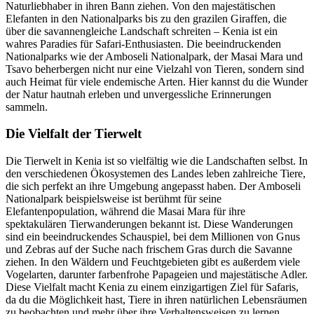
Naturliebhaber in ihren Bann ziehen. Von den majestätischen
Elefanten in den Nationalparks bis zu den grazilen Giraffen, die
über die savannengleiche Landschaft schreiten – Kenia ist ein
wahres Paradies für Safari-Enthusiasten. Die beeindruckenden
Nationalparks wie der Amboseli Nationalpark, der Masai Mara und
Tsavo beherbergen nicht nur eine Vielzahl von Tieren, sondern sind
auch Heimat für viele endemische Arten. Hier kannst du die Wunder
der Natur hautnah erleben und unvergessliche Erinnerungen
sammeln.
Die Vielfalt der Tierwelt
Die Tierwelt in Kenia ist so vielfältig wie die Landschaften selbst. In
den verschiedenen Ökosystemen des Landes leben zahlreiche Tiere,
die sich perfekt an ihre Umgebung angepasst haben. Der Amboseli
Nationalpark beispielsweise ist berühmt für seine
Elefantenpopulation, während die Masai Mara für ihre
spektakulären Tierwanderungen bekannt ist. Diese Wanderungen
sind ein beeindruckendes Schauspiel, bei dem Millionen von Gnus
und Zebras auf der Suche nach frischem Gras durch die Savanne
ziehen. In den Wäldern und Feuchtgebieten gibt es außerdem viele
Vogelarten, darunter farbenfrohe Papageien und majestätische Adler.
Diese Vielfalt macht Kenia zu einem einzigartigen Ziel für Safaris,
da du die Möglichkeit hast, Tiere in ihren natürlichen Lebensräumen
zu beobachten und mehr über ihre Verhaltensweisen zu lernen.