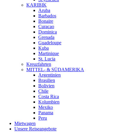
KARIBIK
Aruba
Barbados
Bonaire
Curacao
Dominica
Grenada
Guadeloupe
Kuba
Martinique
St. Lucia
Kreuzfahrten
MITTEL- & SÜDAMERIKA
Argentinien
Brasilien
Bolivien
Chile
Costa Rica
Kolumbien
Mexiko
Panama
Peru
Mietwagen
Unsere Reiseangebote