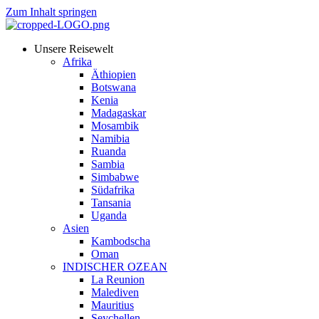
Zum Inhalt springen
Unsere Reisewelt
Afrika
Äthiopien
Botswana
Kenia
Madagaskar
Mosambik
Namibia
Ruanda
Sambia
Simbabwe
Südafrika
Tansania
Uganda
Asien
Kambodscha
Oman
INDISCHER OZEAN
La Reunion
Malediven
Mauritius
Seychellen