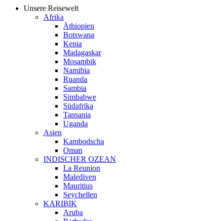
Unsere Reisewelt
Afrika
Äthiopien
Botswana
Kenia
Madagaskar
Mosambik
Namibia
Ruanda
Sambia
Simbabwe
Südafrika
Tansania
Uganda
Asien
Kambodscha
Oman
INDISCHER OZEAN
La Reunion
Malediven
Mauritius
Seychellen
KARIBIK
Aruba