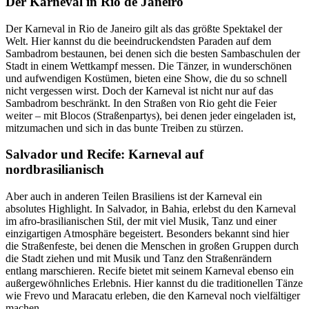
Der Karneval in Rio de Janeiro
Der Karneval in Rio de Janeiro gilt als das größte Spektakel der
Welt. Hier kannst du die beeindruckendsten Paraden auf dem
Sambadrom bestaunen, bei denen sich die besten Sambaschulen der
Stadt in einem Wettkampf messen. Die Tänzer, in wunderschönen
und aufwendigen Kostümen, bieten eine Show, die du so schnell
nicht vergessen wirst. Doch der Karneval ist nicht nur auf das
Sambadrom beschränkt. In den Straßen von Rio geht die Feier
weiter – mit Blocos (Straßenpartys), bei denen jeder eingeladen ist,
mitzumachen und sich in das bunte Treiben zu stürzen.
Salvador und Recife: Karneval auf
nordbrasilianisch
Aber auch in anderen Teilen Brasiliens ist der Karneval ein
absolutes Highlight. In Salvador, in Bahia, erlebst du den Karneval
im afro-brasilianischen Stil, der mit viel Musik, Tanz und einer
einzigartigen Atmosphäre begeistert. Besonders bekannt sind hier
die Straßenfeste, bei denen die Menschen in großen Gruppen durch
die Stadt ziehen und mit Musik und Tanz den Straßenrändern
entlang marschieren. Recife bietet mit seinem Karneval ebenso ein
außergewöhnliches Erlebnis. Hier kannst du die traditionellen Tänze
wie Frevo und Maracatu erleben, die den Karneval noch vielfältiger
machen.