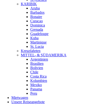
KARIBIK
Aruba
Barbados
Bonaire
Curacao
Dominica
Grenada
Guadeloupe
Kuba
Martinique
St. Lucia
Kreuzfahrten
MITTEL- & SÜDAMERIKA
Argentinien
Brasilien
Bolivien
Chile
Costa Rica
Kolumbien
Mexiko
Panama
Peru
Mietwagen
Unsere Reiseangebote