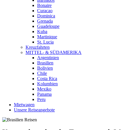
Barbados
Bonaire
Curacao
Dominica
Grenada
Guadeloupe
Kuba
Martinique
St. Lucia
Kreuzfahrten
MITTEL- & SÜDAMERIKA
Argentinien
Brasilien
Bolivien
Chile
Costa Rica
Kolumbien
Mexiko
Panama
Peru
Mietwagen
Unsere Reiseangebote