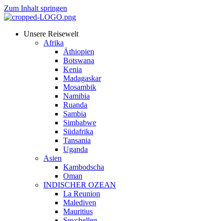
Zum Inhalt springen
Unsere Reisewelt
Afrika
Äthiopien
Botswana
Kenia
Madagaskar
Mosambik
Namibia
Ruanda
Sambia
Simbabwe
Südafrika
Tansania
Uganda
Asien
Kambodscha
Oman
INDISCHER OZEAN
La Reunion
Malediven
Mauritius
Seychellen