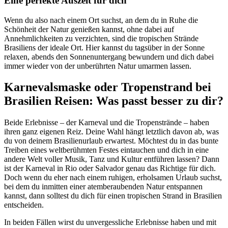
Eine perfekte Auszeit für dich
Wenn du also nach einem Ort suchst, an dem du in Ruhe die
Schönheit der Natur genießen kannst, ohne dabei auf
Annehmlichkeiten zu verzichten, sind die tropischen Strände
Brasiliens der ideale Ort. Hier kannst du tagsüber in der Sonne
relaxen, abends den Sonnenuntergang bewundern und dich dabei
immer wieder von der unberührten Natur umarmen lassen.
Karnevalsmaske oder Tropenstrand bei
Brasilien Reisen: Was passt besser zu dir?
Beide Erlebnisse – der Karneval und die Tropenstrände – haben
ihren ganz eigenen Reiz. Deine Wahl hängt letztlich davon ab, was
du von deinem Brasilienurlaub erwartest. Möchtest du in das bunte
Treiben eines weltberühmten Festes eintauchen und dich in eine
andere Welt voller Musik, Tanz und Kultur entführen lassen? Dann
ist der Karneval in Rio oder Salvador genau das Richtige für dich.
Doch wenn du eher nach einem ruhigen, erholsamen Urlaub suchst,
bei dem du inmitten einer atemberaubenden Natur entspannen
kannst, dann solltest du dich für einen tropischen Strand in Brasilien
entscheiden.
In beiden Fällen wirst du unvergessliche Erlebnisse haben und mit