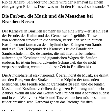
Rio de Janeiro, Salvador und Recife wird der Karneval zu einem
einzigartigen Erlebnis. Doch was macht den Karneval so besonders?
Die Farben, die Musik und die Menschen bei
Brasilien Reisen
Der Karneval in Brasilien ist mehr als nur eine Party – er ist ein Fest
der Freude, der Kultur und des Gemeinschaftsgefühls. Tausende
von Menschen strömen in die Straßen, verkleiden sich in bunten
Kostümen und tanzen zu den rhythmischen Klängen von Samba
und Axé. Der Höhepunkt des Karnevals ist die Parade der
Sambaschulen in Rio de Janeiro, die mit ihren farbenfrohen,
aufwendigen Kostümen und gigantischen Wagen die Straßen
erobern. Es ist ein beeindruckendes Schauspiel, das du nicht
verpassen solltest, wenn du in dieser Zeit in Brasilien bist.
Die Atmosphäre ist elektrisierend. Überall hörst du Musik, sie dringt
aus den Bars, von den Straßen und den Köpfen der tanzenden
Menschen. Die Freude scheint grenzenlos zu sein, und die bunten
Masken und Kostüme verleihen der ganzen Erfahrung noch mehr
Zauber. Wenn du also das Gefühl von Freiheit und Abenteuer suchst
und in eine Welt voller Musik und Tanz eintauchen möchtest, dann
ist der brasilianische Karneval genau das Richtige für dich.