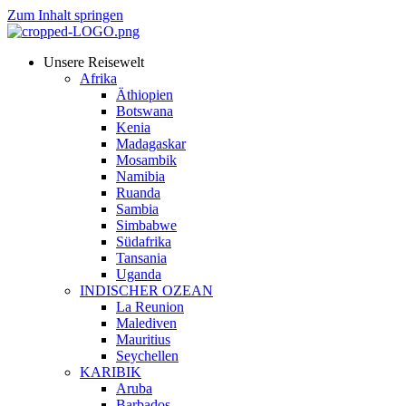
Zum Inhalt springen
Unsere Reisewelt
Afrika
Äthiopien
Botswana
Kenia
Madagaskar
Mosambik
Namibia
Ruanda
Sambia
Simbabwe
Südafrika
Tansania
Uganda
INDISCHER OZEAN
La Reunion
Malediven
Mauritius
Seychellen
KARIBIK
Aruba
Barbados