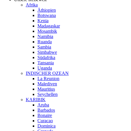
Afrika
Äthiopien
Botswana
Kenia
Madagaskar
Mosambik
Namibia
Ruanda
Sambia
Simbabwe
Südafrika
Tansania
Uganda
INDISCHER OZEAN
La Reunion
Malediven
Mauritius
Seychellen
KARIBIK
Aruba
Barbados
Bonaire
Curacao
Dominica