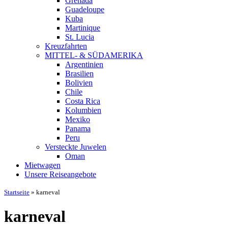
Grenada
Guadeloupe
Kuba
Martinique
St. Lucia
Kreuzfahrten
MITTEL- & SÜDAMERIKA
Argentinien
Brasilien
Bolivien
Chile
Costa Rica
Kolumbien
Mexiko
Panama
Peru
Versteckte Juwelen
Oman
Mietwagen
Unsere Reiseangebote
Startseite
»
karneval
karneval