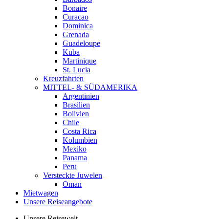
Bonaire
Curacao
Dominica
Grenada
Guadeloupe
Kuba
Martinique
St. Lucia
Kreuzfahrten
MITTEL- & SÜDAMERIKA
Argentinien
Brasilien
Bolivien
Chile
Costa Rica
Kolumbien
Mexiko
Panama
Peru
Versteckte Juwelen
Oman
Mietwagen
Unsere Reiseangebote
Unsere Reisewelt