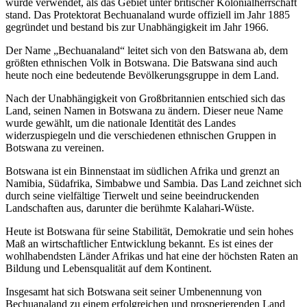
wurde verwendet, als das Gebiet unter britischer Kolonialherrschaft
stand. Das Protektorat Bechuanaland wurde offiziell im Jahr 1885
gegründet und bestand bis zur Unabhängigkeit im Jahr 1966.
Der Name „Bechuanaland“ leitet sich von den Batswana ab, dem
größten ethnischen Volk in Botswana. Die Batswana sind auch
heute noch eine bedeutende Bevölkerungsgruppe in dem Land.
Nach der Unabhängigkeit von Großbritannien entschied sich das
Land, seinen Namen in Botswana zu ändern. Dieser neue Name
wurde gewählt, um die nationale Identität des Landes
widerzuspiegeln und die verschiedenen ethnischen Gruppen in
Botswana zu vereinen.
Botswana ist ein Binnenstaat im südlichen Afrika und grenzt an
Namibia, Südafrika, Simbabwe und Sambia. Das Land zeichnet sich
durch seine vielfältige Tierwelt und seine beeindruckenden
Landschaften aus, darunter die berühmte Kalahari-Wüste.
Heute ist Botswana für seine Stabilität, Demokratie und sein hohes
Maß an wirtschaftlicher Entwicklung bekannt. Es ist eines der
wohlhabendsten Länder Afrikas und hat eine der höchsten Raten an
Bildung und Lebensqualität auf dem Kontinent.
Insgesamt hat sich Botswana seit seiner Umbenennung von
Bechuanaland zu einem erfolgreichen und prosperierenden Land