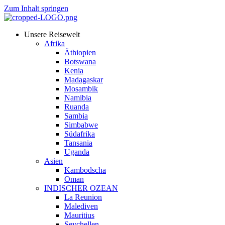
Zum Inhalt springen
Unsere Reisewelt
Afrika
Äthiopien
Botswana
Kenia
Madagaskar
Mosambik
Namibia
Ruanda
Sambia
Simbabwe
Südafrika
Tansania
Uganda
Asien
Kambodscha
Oman
INDISCHER OZEAN
La Reunion
Malediven
Mauritius
Seychellen