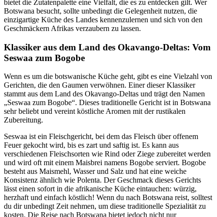
bietet die Zutatenpalette eine Vielfalt, die es zu entdecken gilt. Wer
Botswana besucht, sollte unbedingt die Gelegenheit nutzen, die
einzigartige Küche des Landes kennenzulernen und sich von den
Geschmäckern Afrikas verzaubern zu lassen.
Klassiker aus dem Land des Okavango-Deltas: Vom
Seswaa zum Bogobe
Wenn es um die botswanische Küche geht, gibt es eine Vielzahl von
Gerichten, die den Gaumen verwöhnen. Einer dieser Klassiker
stammt aus dem Land des Okavango-Deltas und trägt den Namen
„Seswaa zum Bogobe“. Dieses traditionelle Gericht ist in Botswana
sehr beliebt und vereint köstliche Aromen mit der rustikalen
Zubereitung.
Seswaa ist ein Fleischgericht, bei dem das Fleisch über offenem
Feuer gekocht wird, bis es zart und saftig ist. Es kann aus
verschiedenen Fleischsorten wie Rind oder Ziege zubereitet werden
und wird oft mit einem Maisbrei namens Bogobe serviert. Bogobe
besteht aus Maismehl, Wasser und Salz und hat eine weiche
Konsistenz ähnlich wie Polenta. Der Geschmack dieses Gerichts
lässt einen sofort in die afrikanische Küche eintauchen: würzig,
herzhaft und einfach köstlich! Wenn du nach Botswana reist, solltest
du dir unbedingt Zeit nehmen, um diese traditionelle Spezialität zu
kosten. Die Reise nach Botswana bietet jedoch nicht nur