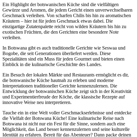
Ein Highlight der botswanischen Küche sind die vielfältigen
Gewürze und Aromen, die jedem Gericht einen unverwechselbaren
Geschmack verleihen. Von scharfen Chilis bis hin zu aromatischen
Kräutern – hier ist für jeden Geschmack etwas dabei. Die
einzigartige Zutatenpalette reicht von wilden Kräutern bis hin zu
exotischen Früchten, die den Gerichten eine besondere Note
verleihen.
In Botswana gibt es auch traditionelle Gerichte wie Seswaa und
Bogobe, die seit Generationen überliefert werden. Diese
Spezialitäten sind ein Muss für jeden Gourmet und bieten einen
Einblick in die kulinarische Geschichte des Landes.
Ein Besuch der lokalen Märkte und Restaurants ermöglicht es dir,
die botswanische Küche hautnah zu erleben und moderne
Interpretationen traditioneller Gerichte kennenzulernen. Die
Entwicklung der botswanischen Küche zeigt sich in der Kreativität
und Experimentierfreude der Köche, die klassische Rezepte auf
innovative Weise neu interpretieren.
Tauche ein in eine Welt voller Geschmackserlebnisse und entdecke
die Vielfalt der Botswana Küche! Eine kulinarische Reise nach
Botswana ist nicht nur ein Fest für die Sinne, sondern auch eine
Möglichkeit, das Land besser kennenzulernen und seine kulturelle
Identität zu erfahren. Bereit für das Abenteuer? Dann packe deinen