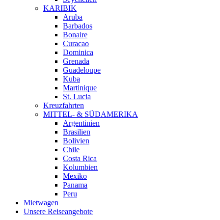
KARIBIK
Aruba
Barbados
Bonaire
Curacao
Dominica
Grenada
Guadeloupe
Kuba
Martinique
St. Lucia
Kreuzfahrten
MITTEL- & SÜDAMERIKA
Argentinien
Brasilien
Bolivien
Chile
Costa Rica
Kolumbien
Mexiko
Panama
Peru
Mietwagen
Unsere Reiseangebote