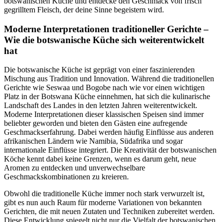
botswanischen Küche und entdecke den Geschmack von frisch
gegrilltem Fleisch, der deine Sinne begeistern wird.
Moderne Interpretationen traditioneller Gerichte –
Wie die botswanische Küche sich weiterentwickelt
hat
Die botswanische Küche ist geprägt von einer faszinierenden
Mischung aus Tradition und Innovation. Während die traditionellen
Gerichte wie Seswaa und Bogobe nach wie vor einen wichtigen
Platz in der Botswana Küche einnehmen, hat sich die kulinarische
Landschaft des Landes in den letzten Jahren weiterentwickelt.
Moderne Interpretationen dieser klassischen Speisen sind immer
beliebter geworden und bieten den Gästen eine aufregende
Geschmackserfahrung. Dabei werden häufig Einflüsse aus anderen
afrikanischen Ländern wie Namibia, Südafrika und sogar
internationale Einflüsse integriert. Die Kreativität der botswanischen
Köche kennt dabei keine Grenzen, wenn es darum geht, neue
Aromen zu entdecken und unverwechselbare
Geschmackskombinationen zu kreieren.
Obwohl die traditionelle Küche immer noch stark verwurzelt ist,
gibt es nun auch Raum für moderne Variationen von bekannten
Gerichten, die mit neuen Zutaten und Techniken zubereitet werden.
Diese Entwicklung spiegelt nicht nur die Vielfalt der botswanischen