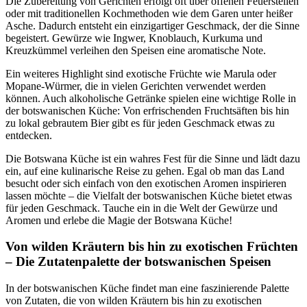
Die Zubereitung von Gerichten erfolgt oft über offenen Feuerstellen
oder mit traditionellen Kochmethoden wie dem Garen unter heißer
Asche. Dadurch entsteht ein einzigartiger Geschmack, der die Sinne
begeistert. Gewürze wie Ingwer, Knoblauch, Kurkuma und
Kreuzkümmel verleihen den Speisen eine aromatische Note.
Ein weiteres Highlight sind exotische Früchte wie Marula oder
Mopane-Würmer, die in vielen Gerichten verwendet werden
können. Auch alkoholische Getränke spielen eine wichtige Rolle in
der botswanischen Küche: Von erfrischenden Fruchtsäften bis hin
zu lokal gebrautem Bier gibt es für jeden Geschmack etwas zu
entdecken.
Die Botswana Küche ist ein wahres Fest für die Sinne und lädt dazu
ein, auf eine kulinarische Reise zu gehen. Egal ob man das Land
besucht oder sich einfach von den exotischen Aromen inspirieren
lassen möchte – die Vielfalt der botswanischen Küche bietet etwas
für jeden Geschmack. Tauche ein in die Welt der Gewürze und
Aromen und erlebe die Magie der Botswana Küche!
Von wilden Kräutern bis hin zu exotischen Früchten
– Die Zutatenpalette der botswanischen Speisen
In der botswanischen Küche findet man eine faszinierende Palette
von Zutaten, die von wilden Kräutern bis hin zu exotischen