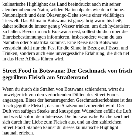
kulinarische Highlights; das Land beeindruckt auch mit seiner
atemberaubenden Natur, wilden Nationalparks wie dem Chobe-
Nationalpark und dem Okavango-Delta sowie einer vielfältigen
Tierwelt. Das Klima in Botswana ist ganzjährig warm bis heiß,
daher solltest du immer genug Wasser trinken, um dich hydratisiert
zu halten. Bevor du nach Botswana reist, solltest du dich über die
Einreisebestimmungen informieren, insbesondere wenn du aus
Namibia oder Südafrika kommst. Eine Reise nach Botswana
verspricht nicht nur ein Fest für die Sinne in Bezug auf Essen und
Trinken, sondern auch eine unvergessliche Erfahrung, die dich tief
in das Herz Afrikas führen wird.
Street Food in Botswana: Der Geschmack von frisch
gegrilltem Fleisch am Straßenrand
Wenn du durch die Straßen von Botswana schlenderst, wirst du
unweigerlich von den verlockenden Düften des Street Foods
angezogen. Eines der herausragenden Geschmackserlebnisse ist das
frisch gegrillte Fleisch, das am Straßenrand zubereitet wird. Der
Duft von saftigen Steaks und knusprigen Würstchen erfüllt die Luft
und weckt sofort dein Interesse. Die botswanische Küche zeichnet
sich durch ihre Liebe zum Fleisch aus, und an den zahlreichen
Street-Food-Ständen kannst du dieses kulinarische Highlight
hautnah erleben.