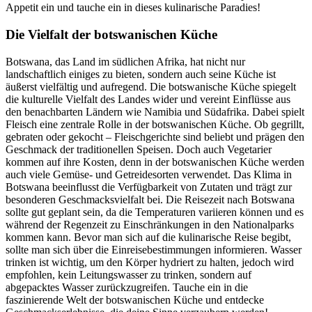
Appetit ein und tauche ein in dieses kulinarische Paradies!
Die Vielfalt der botswanischen Küche
Botswana, das Land im südlichen Afrika, hat nicht nur
landschaftlich einiges zu bieten, sondern auch seine Küche ist
äußerst vielfältig und aufregend. Die botswanische Küche spiegelt
die kulturelle Vielfalt des Landes wider und vereint Einflüsse aus
den benachbarten Ländern wie Namibia und Südafrika. Dabei spielt
Fleisch eine zentrale Rolle in der botswanischen Küche. Ob gegrillt,
gebraten oder gekocht – Fleischgerichte sind beliebt und prägen den
Geschmack der traditionellen Speisen. Doch auch Vegetarier
kommen auf ihre Kosten, denn in der botswanischen Küche werden
auch viele Gemüse- und Getreidesorten verwendet. Das Klima in
Botswana beeinflusst die Verfügbarkeit von Zutaten und trägt zur
besonderen Geschmacksvielfalt bei. Die Reisezeit nach Botswana
sollte gut geplant sein, da die Temperaturen variieren können und es
während der Regenzeit zu Einschränkungen in den Nationalparks
kommen kann. Bevor man sich auf die kulinarische Reise begibt,
sollte man sich über die Einreisebestimmungen informieren. Wasser
trinken ist wichtig, um den Körper hydriert zu halten, jedoch wird
empfohlen, kein Leitungswasser zu trinken, sondern auf
abgepacktes Wasser zurückzugreifen. Tauche ein in die
faszinierende Welt der botswanischen Küche und entdecke