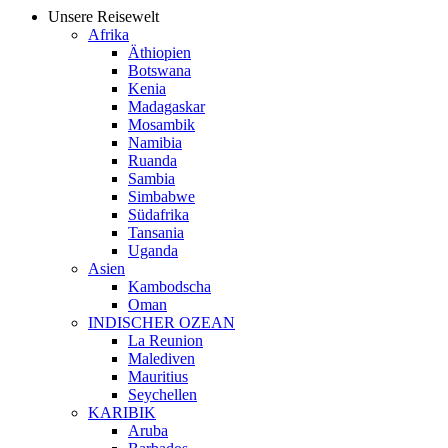
Unsere Reisewelt
Afrika
Äthiopien
Botswana
Kenia
Madagaskar
Mosambik
Namibia
Ruanda
Sambia
Simbabwe
Südafrika
Tansania
Uganda
Asien
Kambodscha
Oman
INDISCHER OZEAN
La Reunion
Malediven
Mauritius
Seychellen
KARIBIK
Aruba