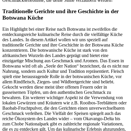
Geschmackserlebnisse, die deine Sinne verzaubern werden!
Traditionelle Gerichte und ihre Geschichte in der
Botswana Küche
Ein Highlight bei einer Reise nach Botswana ist zweifellos die
entdeckungsreiche kulinarische Reise durch die vielfältige Küche
des Landes. In diesem Artikel wollen wir uns speziell auf
traditionelle Gerichte und ihre Geschichte in der Botswana Küche
konzentrieren. Die botswanische Küche ist stark von den
afrikanischen Wurzeln des Landes geprägt und bietet eine
einzigartige Mischung aus Geschmack und Aromen. Das Essen in
Botswana wird oft als „Seele der Nation“ bezeichnet, da es nicht nur
Nahrung, sondern auch Kultur und Tradition repräsentiert. Fleisch
spielt eine herausragende Rolle in der botswanischen Küche, vor
allem Rindfleisch, Ziegen- und Wildbretgerichte sind beliebt.
Gekocht werden diese meist über offenen Feuern oder in
gusseisernen Töpfen, um den authentischen Geschmack zu
bewahren. Ein weiterer wichtiger Aspekt ist die Verwendung von
lokalen Gewürzen und Kräutern wie z.B. Rooibos-Teeblättern oder
Baobab-Fruchtpulver, die den Gerichten einen unverwechselbaren
Geschmack verleihen. Die Vielfalt der Speisen spiegelt auch das
reiche Ökosystem des Landes wider – vom Okavango-Delta bis
zum Chobe Nationalpark gibt es zahlreiche regionale Variationen,
die es zu entdecken gilt. Um das kulinarische Erlebnis abzurunden,