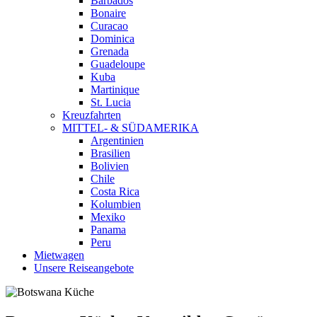
Barbados
Bonaire
Curacao
Dominica
Grenada
Guadeloupe
Kuba
Martinique
St. Lucia
Kreuzfahrten
MITTEL- & SÜDAMERIKA
Argentinien
Brasilien
Bolivien
Chile
Costa Rica
Kolumbien
Mexiko
Panama
Peru
Mietwagen
Unsere Reiseangebote