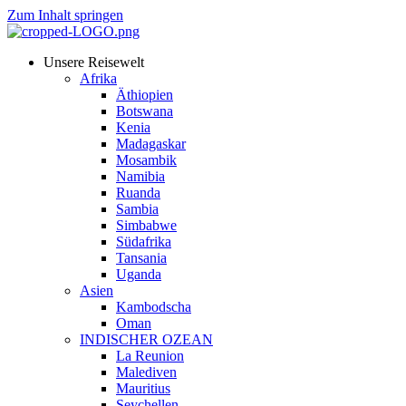
Zum Inhalt springen
Unsere Reisewelt
Afrika
Äthiopien
Botswana
Kenia
Madagaskar
Mosambik
Namibia
Ruanda
Sambia
Simbabwe
Südafrika
Tansania
Uganda
Asien
Kambodscha
Oman
INDISCHER OZEAN
La Reunion
Malediven
Mauritius
Seychellen