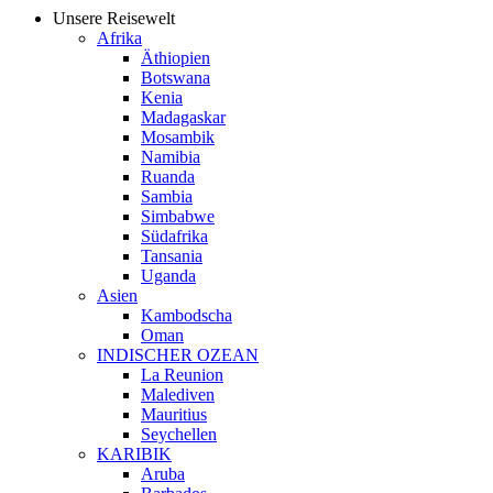
Unsere Reisewelt
Afrika
Äthiopien
Botswana
Kenia
Madagaskar
Mosambik
Namibia
Ruanda
Sambia
Simbabwe
Südafrika
Tansania
Uganda
Asien
Kambodscha
Oman
INDISCHER OZEAN
La Reunion
Malediven
Mauritius
Seychellen
KARIBIK
Aruba