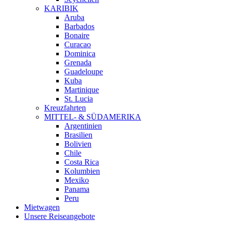
KARIBIK
Aruba
Barbados
Bonaire
Curacao
Dominica
Grenada
Guadeloupe
Kuba
Martinique
St. Lucia
Kreuzfahrten
MITTEL- & SÜDAMERIKA
Argentinien
Brasilien
Bolivien
Chile
Costa Rica
Kolumbien
Mexiko
Panama
Peru
Mietwagen
Unsere Reiseangebote