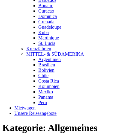
Barbados
Bonaire
Curacao
Dominica
Grenada
Guadeloupe
Kuba
Martinique
St. Lucia
Kreuzfahrten
MITTEL- & SÜDAMERIKA
Argentinien
Brasilien
Bolivien
Chile
Costa Rica
Kolumbien
Mexiko
Panama
Peru
Mietwagen
Unsere Reiseangebote
Kategorie:
Allgemeines