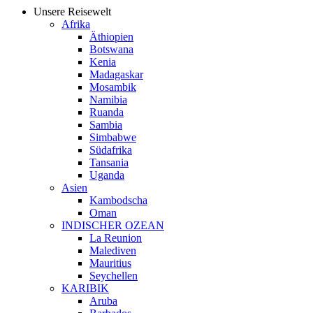
Unsere Reisewelt
Afrika
Äthiopien
Botswana
Kenia
Madagaskar
Mosambik
Namibia
Ruanda
Sambia
Simbabwe
Südafrika
Tansania
Uganda
Asien
Kambodscha
Oman
INDISCHER OZEAN
La Reunion
Malediven
Mauritius
Seychellen
KARIBIK
Aruba