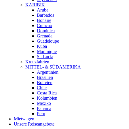
KARIBIK
Aruba
Barbados
Bonaire
Curacao
Dominica
Grenada
Guadeloupe
Kuba
Martinique
St. Lucia
Kreuzfahrten
MITTEL- & SÜDAMERIKA
Argentinien
Brasilien
Bolivien
Chile
Costa Rica
Kolumbien
Mexiko
Panama
Peru
Mietwagen
Unsere Reiseangebote