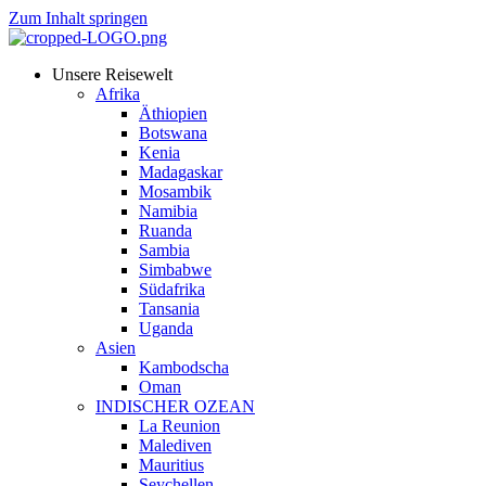
Zum Inhalt springen
Unsere Reisewelt
Afrika
Äthiopien
Botswana
Kenia
Madagaskar
Mosambik
Namibia
Ruanda
Sambia
Simbabwe
Südafrika
Tansania
Uganda
Asien
Kambodscha
Oman
INDISCHER OZEAN
La Reunion
Malediven
Mauritius
Seychellen