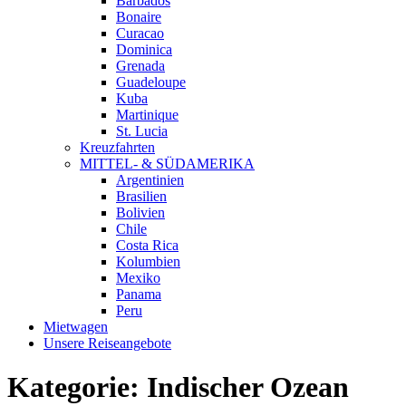
Barbados
Bonaire
Curacao
Dominica
Grenada
Guadeloupe
Kuba
Martinique
St. Lucia
Kreuzfahrten
MITTEL- & SÜDAMERIKA
Argentinien
Brasilien
Bolivien
Chile
Costa Rica
Kolumbien
Mexiko
Panama
Peru
Mietwagen
Unsere Reiseangebote
Kategorie:
Indischer Ozean