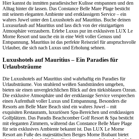
Hier kannst du inmitten paradiesischer Kulisse entspannen und den
Alltag hinter dir lassen. Das Constance Belle Mare Plage besticht
mit seinem eleganten Ambiente und erstklassigem Service – ein
wahres Juwel unter den Luxushotels auf Mauritius. Buche deinen
Luxusurlaub auf Mauritius und lass dich von der einzigartigen
Atmosphäre verzaubern. Erlebe Luxus pur im exklusiven LUX Le
Morne Resort und tauche ein in eine Welt voller Genuss und
Entspannung. Mauritius ist das perfekte Reiseziel für anspruchsvolle
Urlauber, die sich nach Luxus und Erholung sehnen.
Luxushotels auf Mauritius – Ein Paradies für
Urlaubsträume
Die Luxushotels auf Mauritius sind wahrhaftig ein Paradies für
Urlaubsträume. Von strahlend weißen Sandstränden umgeben,
bieten sie einen unvergleichlichen Blick auf den türkisblauen Ozean.
Die exklusive Atmosphäre und der erstklassige Service versprechen
einen Aufenthalt voller Luxus und Entspannung. Besonders die
Resorts am Belle Mare Beach sind ein wahres Juwel – mit
exquisiten Restaurants, luxuriösen Spa-Bereichen und erstklassigen
Golfplätzen. Das Paradis Beachcomber Golf Resort & Spa besticht
mit eleganten Zimmern, während das Constance Belle Mare Plage
für sein exklusives Ambiente bekannt ist. Das LUX Le Morne
Resort am Fuße des majestätischen Berges Morne Brabant bietet