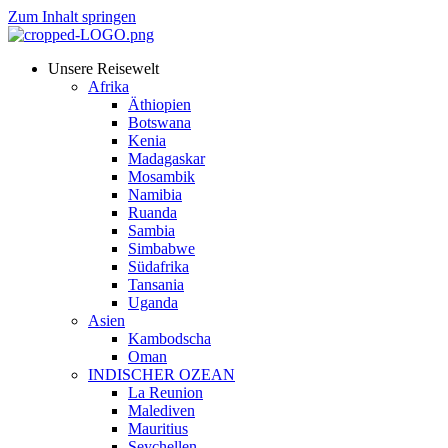
Zum Inhalt springen
Unsere Reisewelt
Afrika
Äthiopien
Botswana
Kenia
Madagaskar
Mosambik
Namibia
Ruanda
Sambia
Simbabwe
Südafrika
Tansania
Uganda
Asien
Kambodscha
Oman
INDISCHER OZEAN
La Reunion
Malediven
Mauritius
Seychellen