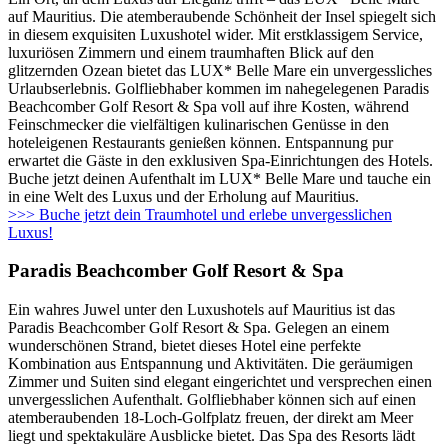
auf Mauritius. Die atemberaubende Schönheit der Insel spiegelt sich
in diesem exquisiten Luxushotel wider. Mit erstklassigem Service,
luxuriösen Zimmern und einem traumhaften Blick auf den
glitzernden Ozean bietet das LUX* Belle Mare ein unvergessliches
Urlaubserlebnis. Golfliebhaber kommen im nahegelegenen Paradis
Beachcomber Golf Resort & Spa voll auf ihre Kosten, während
Feinschmecker die vielfältigen kulinarischen Genüsse in den
hoteleigenen Restaurants genießen können. Entspannung pur
erwartet die Gäste in den exklusiven Spa-Einrichtungen des Hotels.
Buche jetzt deinen Aufenthalt im LUX* Belle Mare und tauche ein
in eine Welt des Luxus und der Erholung auf Mauritius.
>>> Buche jetzt dein Traumhotel und erlebe unvergesslichen
Luxus!
Paradis Beachcomber Golf Resort & Spa
Ein wahres Juwel unter den Luxushotels auf Mauritius ist das
Paradis Beachcomber Golf Resort & Spa. Gelegen an einem
wunderschönen Strand, bietet dieses Hotel eine perfekte
Kombination aus Entspannung und Aktivitäten. Die geräumigen
Zimmer und Suiten sind elegant eingerichtet und versprechen einen
unvergesslichen Aufenthalt. Golfliebhaber können sich auf einen
atemberaubenden 18-Loch-Golfplatz freuen, der direkt am Meer
liegt und spektakuläre Ausblicke bietet. Das Spa des Resorts lädt