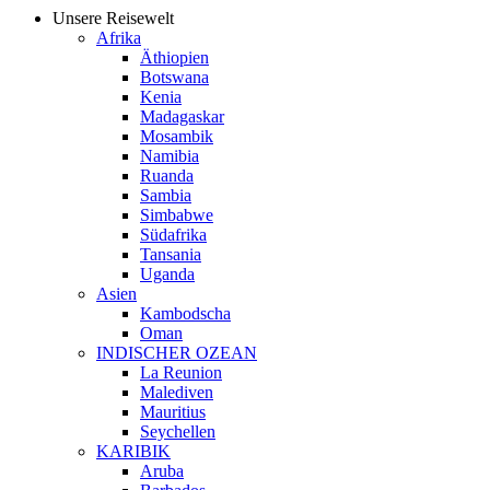
Unsere Reisewelt
Afrika
Äthiopien
Botswana
Kenia
Madagaskar
Mosambik
Namibia
Ruanda
Sambia
Simbabwe
Südafrika
Tansania
Uganda
Asien
Kambodscha
Oman
INDISCHER OZEAN
La Reunion
Malediven
Mauritius
Seychellen
KARIBIK
Aruba