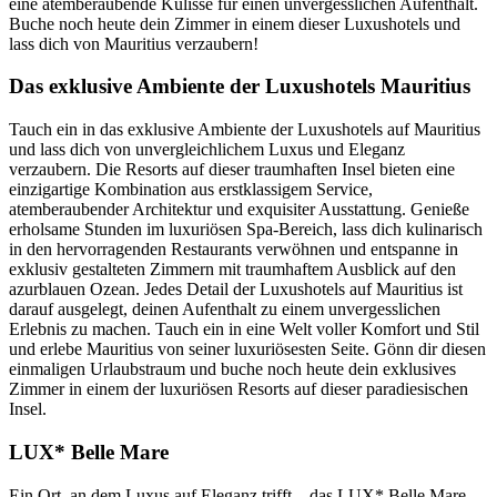
eine atemberaubende Kulisse für einen unvergesslichen Aufenthalt.
Buche noch heute dein Zimmer in einem dieser Luxushotels und
lass dich von Mauritius verzaubern!
Das exklusive Ambiente der Luxushotels Mauritius
Tauch ein in das exklusive Ambiente der Luxushotels auf Mauritius
und lass dich von unvergleichlichem Luxus und Eleganz
verzaubern. Die Resorts auf dieser traumhaften Insel bieten eine
einzigartige Kombination aus erstklassigem Service,
atemberaubender Architektur und exquisiter Ausstattung. Genieße
erholsame Stunden im luxuriösen Spa-Bereich, lass dich kulinarisch
in den hervorragenden Restaurants verwöhnen und entspanne in
exklusiv gestalteten Zimmern mit traumhaftem Ausblick auf den
azurblauen Ozean. Jedes Detail der Luxushotels auf Mauritius ist
darauf ausgelegt, deinen Aufenthalt zu einem unvergesslichen
Erlebnis zu machen. Tauch ein in eine Welt voller Komfort und Stil
und erlebe Mauritius von seiner luxuriösesten Seite. Gönn dir diesen
einmaligen Urlaubstraum und buche noch heute dein exklusives
Zimmer in einem der luxuriösen Resorts auf dieser paradiesischen
Insel.
LUX* Belle Mare
Ein Ort, an dem Luxus auf Eleganz trifft – das LUX* Belle Mare