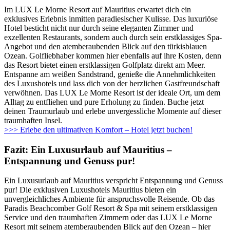
Im LUX Le Morne Resort auf Mauritius erwartet dich ein
exklusives Erlebnis inmitten paradiesischer Kulisse. Das luxuriöse
Hotel besticht nicht nur durch seine eleganten Zimmer und
exzellenten Restaurants, sondern auch durch sein erstklassiges Spa-
Angebot und den atemberaubenden Blick auf den türkisblauen
Ozean. Golfliebhaber kommen hier ebenfalls auf ihre Kosten, denn
das Resort bietet einen erstklassigen Golfplatz direkt am Meer.
Entspanne am weißen Sandstrand, genieße die Annehmlichkeiten
des Luxushotels und lass dich von der herzlichen Gastfreundschaft
verwöhnen. Das LUX Le Morne Resort ist der ideale Ort, um dem
Alltag zu entfliehen und pure Erholung zu finden. Buche jetzt
deinen Traumurlaub und erlebe unvergessliche Momente auf dieser
traumhaften Insel.
>>> Erlebe den ultimativen Komfort – Hotel jetzt buchen!
Fazit: Ein Luxusurlaub auf Mauritius –
Entspannung und Genuss pur!
Ein Luxusurlaub auf Mauritius verspricht Entspannung und Genuss
pur! Die exklusiven Luxushotels Mauritius bieten ein
unvergleichliches Ambiente für anspruchsvolle Reisende. Ob das
Paradis Beachcomber Golf Resort & Spa mit seinem erstklassigen
Service und den traumhaften Zimmern oder das LUX Le Morne
Resort mit seinem atemberaubenden Blick auf den Ozean – hier