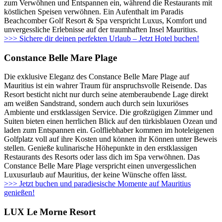
zum Verwöhnen und Entspannen ein, während die Restaurants mit
köstlichen Speisen verwöhnen. Ein Aufenthalt im Paradis
Beachcomber Golf Resort & Spa verspricht Luxus, Komfort und
unvergessliche Erlebnisse auf der traumhaften Insel Mauritius.
>>> Sichere dir deinen perfekten Urlaub – Jetzt Hotel buchen!
Constance Belle Mare Plage
Die exklusive Eleganz des Constance Belle Mare Plage auf
Mauritius ist ein wahrer Traum für anspruchsvolle Reisende. Das
Resort besticht nicht nur durch seine atemberaubende Lage direkt
am weißen Sandstrand, sondern auch durch sein luxuriöses
Ambiente und erstklassigen Service. Die großzügigen Zimmer und
Suiten bieten einen herrlichen Blick auf den türkisblauen Ozean und
laden zum Entspannen ein. Golfliebhaber kommen im hoteleigenen
Golfplatz voll auf ihre Kosten und können ihr Können unter Beweis
stellen. Genieße kulinarische Höhepunkte in den erstklassigen
Restaurants des Resorts oder lass dich im Spa verwöhnen. Das
Constance Belle Mare Plage verspricht einen unvergesslichen
Luxusurlaub auf Mauritius, der keine Wünsche offen lässt.
>>> Jetzt buchen und paradiesische Momente auf Mauritius
genießen!
LUX Le Morne Resort