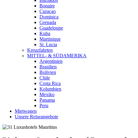
Barbados
Bonaire
Curacao
Dominica
Grenada
Guadeloupe
Kuba
Martinique
St. Lucia
Kreuzfahrten
MITTEL- & SÜDAMERIKA
Argentinien
Brasilien
Bolivien
Chile
Costa Rica
Kolumbien
Mexiko
Panama
Peru
Mietwagen
Unsere Reiseangebote