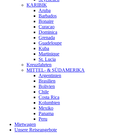
KARIBIK
Aruba
Barbados
Bonaire
Curacao
Dominica
Grenada
Guadeloupe
Kuba
Martinique
St. Lucia
Kreuzfahrten
MITTEL- & SÜDAMERIKA
Argentinien
Brasilien
Bolivien
Chile
Costa Rica
Kolumbien
Mexiko
Panama
Peru
Mietwagen
Unsere Reiseangebote