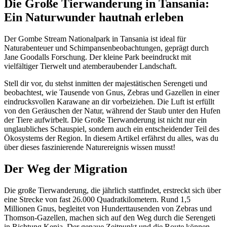
Die Große Tierwanderung in Tansania:
Ein Naturwunder hautnah erleben
Der Gombe Stream Nationalpark in Tansania ist ideal für
Naturabenteuer und Schimpansenbeobachtungen, geprägt durch
Jane Goodalls Forschung. Der kleine Park beeindruckt mit
vielfältiger Tierwelt und atemberaubender Landschaft.
Stell dir vor, du stehst inmitten der majestätischen Serengeti und
beobachtest, wie Tausende von Gnus, Zebras und Gazellen in einer
eindrucksvollen Karawane an dir vorbeiziehen. Die Luft ist erfüllt
von den Geräuschen der Natur, während der Staub unter den Hufen
der Tiere aufwirbelt. Die Große Tierwanderung ist nicht nur ein
unglaubliches Schauspiel, sondern auch ein entscheidender Teil des
Ökosystems der Region. In diesem Artikel erfährst du alles, was du
über dieses faszinierende Naturereignis wissen musst!
Der Weg der Migration
Die große Tierwanderung, die jährlich stattfindet, erstreckt sich über
eine Strecke von fast 26.000 Quadratkilometern. Rund 1,5
Millionen Gnus, begleitet von Hunderttausenden von Zebras und
Thomson-Gazellen, machen sich auf den Weg durch die Serengeti
in Richtung Kenia. Der genaue Zeitpunkt und die Route können