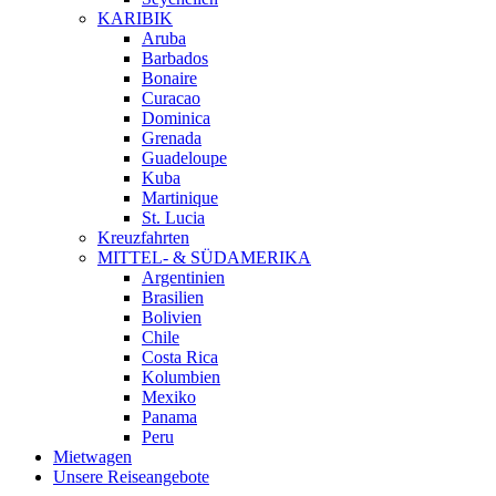
KARIBIK
Aruba
Barbados
Bonaire
Curacao
Dominica
Grenada
Guadeloupe
Kuba
Martinique
St. Lucia
Kreuzfahrten
MITTEL- & SÜDAMERIKA
Argentinien
Brasilien
Bolivien
Chile
Costa Rica
Kolumbien
Mexiko
Panama
Peru
Mietwagen
Unsere Reiseangebote