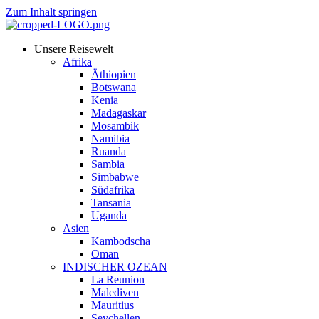
Zum Inhalt springen
Unsere Reisewelt
Afrika
Äthiopien
Botswana
Kenia
Madagaskar
Mosambik
Namibia
Ruanda
Sambia
Simbabwe
Südafrika
Tansania
Uganda
Asien
Kambodscha
Oman
INDISCHER OZEAN
La Reunion
Malediven
Mauritius
Seychellen