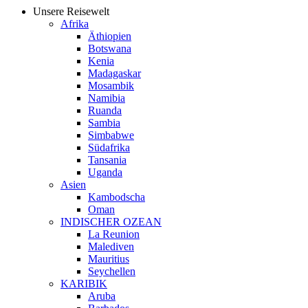
Unsere Reisewelt
Afrika
Äthiopien
Botswana
Kenia
Madagaskar
Mosambik
Namibia
Ruanda
Sambia
Simbabwe
Südafrika
Tansania
Uganda
Asien
Kambodscha
Oman
INDISCHER OZEAN
La Reunion
Malediven
Mauritius
Seychellen
KARIBIK
Aruba