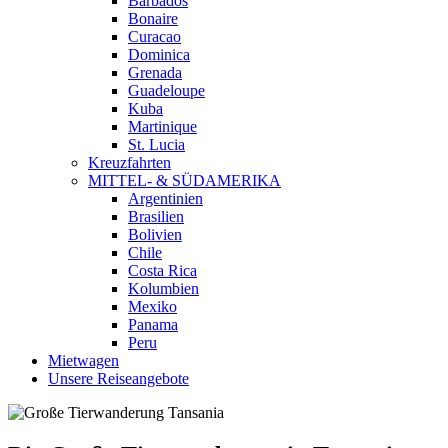
Barbados
Bonaire
Curacao
Dominica
Grenada
Guadeloupe
Kuba
Martinique
St. Lucia
Kreuzfahrten
MITTEL- & SÜDAMERIKA
Argentinien
Brasilien
Bolivien
Chile
Costa Rica
Kolumbien
Mexiko
Panama
Peru
Mietwagen
Unsere Reiseangebote