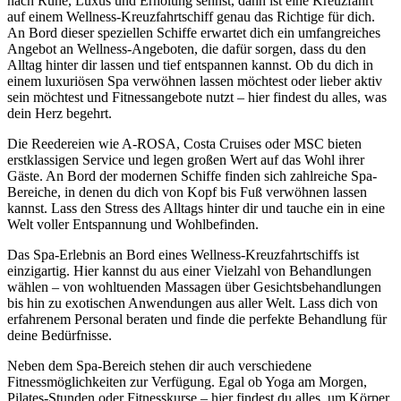
nach Ruhe, Luxus und Erholung sehnst, dann ist eine Kreuzfahrt
auf einem Wellness-Kreuzfahrtschiff genau das Richtige für dich.
An Bord dieser speziellen Schiffe erwartet dich ein umfangreiches
Angebot an Wellness-Angeboten, die dafür sorgen, dass du den
Alltag hinter dir lassen und tief entspannen kannst. Ob du dich in
einem luxuriösen Spa verwöhnen lassen möchtest oder lieber aktiv
sein möchtest und Fitnessangebote nutzt – hier findest du alles, was
dein Herz begehrt.
Die Reedereien wie A-ROSA, Costa Cruises oder MSC bieten
erstklassigen Service und legen großen Wert auf das Wohl ihrer
Gäste. An Bord der modernen Schiffe finden sich zahlreiche Spa-
Bereiche, in denen du dich von Kopf bis Fuß verwöhnen lassen
kannst. Lass den Stress des Alltags hinter dir und tauche ein in eine
Welt voller Entspannung und Wohlbefinden.
Das Spa-Erlebnis an Bord eines Wellness-Kreuzfahrtschiffs ist
einzigartig. Hier kannst du aus einer Vielzahl von Behandlungen
wählen – von wohltuenden Massagen über Gesichtsbehandlungen
bis hin zu exotischen Anwendungen aus aller Welt. Lass dich von
erfahrenem Personal beraten und finde die perfekte Behandlung für
deine Bedürfnisse.
Neben dem Spa-Bereich stehen dir auch verschiedene
Fitnessmöglichkeiten zur Verfügung. Egal ob Yoga am Morgen,
Pilates-Stunden oder Fitnesskurse – hier findest du alles, um Körper