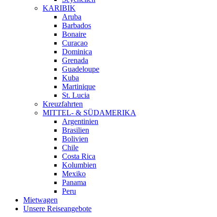
KARIBIK
Aruba
Barbados
Bonaire
Curacao
Dominica
Grenada
Guadeloupe
Kuba
Martinique
St. Lucia
Kreuzfahrten
MITTEL- & SÜDAMERIKA
Argentinien
Brasilien
Bolivien
Chile
Costa Rica
Kolumbien
Mexiko
Panama
Peru
Mietwagen
Unsere Reiseangebote