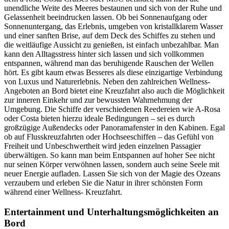
unendliche Weite des Meeres bestaunen und sich von der Ruhe und
Gelassenheit beeindrucken lassen. Ob bei Sonnenaufgang oder
Sonnenuntergang, das Erlebnis, umgeben von kristallklarem Wasser
und einer sanften Brise, auf dem Deck des Schiffes zu stehen und
die weitläufige Aussicht zu genießen, ist einfach unbezahlbar. Man
kann den Alltagsstress hinter sich lassen und sich vollkommen
entspannen, während man das beruhigende Rauschen der Wellen
hört. Es gibt kaum etwas Besseres als diese einzigartige Verbindung
von Luxus und Naturerlebnis. Neben den zahlreichen Wellness-
Angeboten an Bord bietet eine Kreuzfahrt also auch die Möglichkeit
zur inneren Einkehr und zur bewussten Wahrnehmung der
Umgebung. Die Schiffe der verschiedenen Reedereien wie A-Rosa
oder Costa bieten hierzu ideale Bedingungen – sei es durch
großzügige Außendecks oder Panoramafenster in den Kabinen. Egal
ob auf Flusskreuzfahrten oder Hochseeschiffen – das Gefühl von
Freiheit und Unbeschwertheit wird jeden einzelnen Passagier
überwältigen. So kann man beim Entspannen auf hoher See nicht
nur seinen Körper verwöhnen lassen, sondern auch seine Seele mit
neuer Energie aufladen. Lassen Sie sich von der Magie des Ozeans
verzaubern und erleben Sie die Natur in ihrer schönsten Form
während einer Wellness- Kreuzfahrt.
Entertainment und Unterhaltungsmöglichkeiten an
Bord