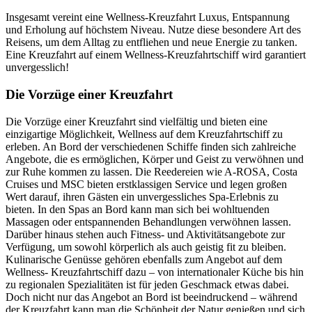
Insgesamt vereint eine Wellness-Kreuzfahrt Luxus, Entspannung
und Erholung auf höchstem Niveau. Nutze diese besondere Art des
Reisens, um dem Alltag zu entfliehen und neue Energie zu tanken.
Eine Kreuzfahrt auf einem Wellness-Kreuzfahrtschiff wird garantiert
unvergesslich!
Die Vorzüge einer Kreuzfahrt
Die Vorzüge einer Kreuzfahrt sind vielfältig und bieten eine
einzigartige Möglichkeit, Wellness auf dem Kreuzfahrtschiff zu
erleben. An Bord der verschiedenen Schiffe finden sich zahlreiche
Angebote, die es ermöglichen, Körper und Geist zu verwöhnen und
zur Ruhe kommen zu lassen. Die Reedereien wie A-ROSA, Costa
Cruises und MSC bieten erstklassigen Service und legen großen
Wert darauf, ihren Gästen ein unvergessliches Spa-Erlebnis zu
bieten. In den Spas an Bord kann man sich bei wohltuenden
Massagen oder entspannenden Behandlungen verwöhnen lassen.
Darüber hinaus stehen auch Fitness- und Aktivitätsangebote zur
Verfügung, um sowohl körperlich als auch geistig fit zu bleiben.
Kulinarische Genüsse gehören ebenfalls zum Angebot auf dem
Wellness- Kreuzfahrtschiff dazu – von internationaler Küche bis hin
zu regionalen Spezialitäten ist für jeden Geschmack etwas dabei.
Doch nicht nur das Angebot an Bord ist beeindruckend – während
der Kreuzfahrt kann man die Schönheit der Natur genießen und sich