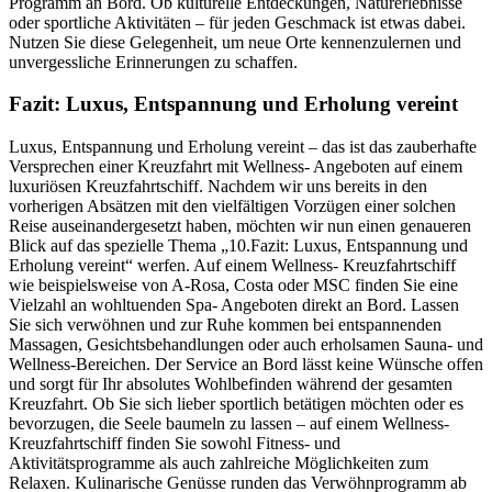
Programm an Bord. Ob kulturelle Entdeckungen, Naturerlebnisse
oder sportliche Aktivitäten – für jeden Geschmack ist etwas dabei.
Nutzen Sie diese Gelegenheit, um neue Orte kennenzulernen und
unvergessliche Erinnerungen zu schaffen.
Fazit: Luxus, Entspannung und Erholung vereint
Luxus, Entspannung und Erholung vereint – das ist das zauberhafte
Versprechen einer Kreuzfahrt mit Wellness- Angeboten auf einem
luxuriösen Kreuzfahrtschiff. Nachdem wir uns bereits in den
vorherigen Absätzen mit den vielfältigen Vorzügen einer solchen
Reise auseinandergesetzt haben, möchten wir nun einen genaueren
Blick auf das spezielle Thema „10.Fazit: Luxus, Entspannung und
Erholung vereint“ werfen. Auf einem Wellness- Kreuzfahrtschiff
wie beispielsweise von A-Rosa, Costa oder MSC finden Sie eine
Vielzahl an wohltuenden Spa- Angeboten direkt an Bord. Lassen
Sie sich verwöhnen und zur Ruhe kommen bei entspannenden
Massagen, Gesichtsbehandlungen oder auch erholsamen Sauna- und
Wellness-Bereichen. Der Service an Bord lässt keine Wünsche offen
und sorgt für Ihr absolutes Wohlbefinden während der gesamten
Kreuzfahrt. Ob Sie sich lieber sportlich betätigen möchten oder es
bevorzugen, die Seele baumeln zu lassen – auf einem Wellness-
Kreuzfahrtschiff finden Sie sowohl Fitness- und
Aktivitätsprogramme als auch zahlreiche Möglichkeiten zum
Relaxen. Kulinarische Genüsse runden das Verwöhnprogramm ab