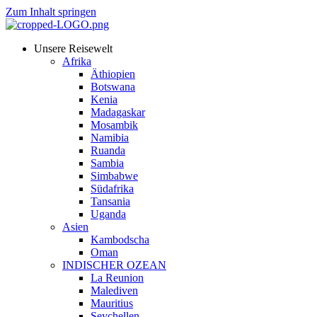
Zum Inhalt springen
Unsere Reisewelt
Afrika
Äthiopien
Botswana
Kenia
Madagaskar
Mosambik
Namibia
Ruanda
Sambia
Simbabwe
Südafrika
Tansania
Uganda
Asien
Kambodscha
Oman
INDISCHER OZEAN
La Reunion
Malediven
Mauritius
Seychellen