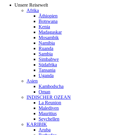
Unsere Reisewelt
Afrika
Äthiopien
Botswana
Kenia
Madagaskar
Mosambik
Namibia
Ruanda
Sambia
Simbabwe
Südafrika
Tansania
Uganda
Asien
Kambodscha
Oman
INDISCHER OZEAN
La Reunion
Malediven
Mauritius
Seychellen
KARIBIK
Aruba