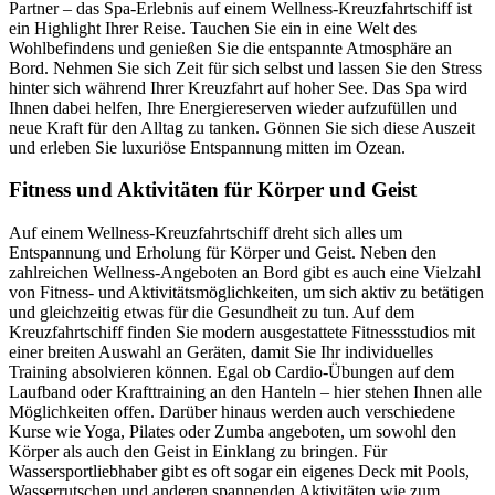
Partner – das Spa-Erlebnis auf einem Wellness-Kreuzfahrtschiff ist
ein Highlight Ihrer Reise. Tauchen Sie ein in eine Welt des
Wohlbefindens und genießen Sie die entspannte Atmosphäre an
Bord. Nehmen Sie sich Zeit für sich selbst und lassen Sie den Stress
hinter sich während Ihrer Kreuzfahrt auf hoher See. Das Spa wird
Ihnen dabei helfen, Ihre Energiereserven wieder aufzufüllen und
neue Kraft für den Alltag zu tanken. Gönnen Sie sich diese Auszeit
und erleben Sie luxuriöse Entspannung mitten im Ozean.
Fitness und Aktivitäten für Körper und Geist
Auf einem Wellness-Kreuzfahrtschiff dreht sich alles um
Entspannung und Erholung für Körper und Geist. Neben den
zahlreichen Wellness-Angeboten an Bord gibt es auch eine Vielzahl
von Fitness- und Aktivitätsmöglichkeiten, um sich aktiv zu betätigen
und gleichzeitig etwas für die Gesundheit zu tun. Auf dem
Kreuzfahrtschiff finden Sie modern ausgestattete Fitnessstudios mit
einer breiten Auswahl an Geräten, damit Sie Ihr individuelles
Training absolvieren können. Egal ob Cardio-Übungen auf dem
Laufband oder Krafttraining an den Hanteln – hier stehen Ihnen alle
Möglichkeiten offen. Darüber hinaus werden auch verschiedene
Kurse wie Yoga, Pilates oder Zumba angeboten, um sowohl den
Körper als auch den Geist in Einklang zu bringen. Für
Wassersportliebhaber gibt es oft sogar ein eigenes Deck mit Pools,
Wasserrutschen und anderen spannenden Aktivitäten wie zum