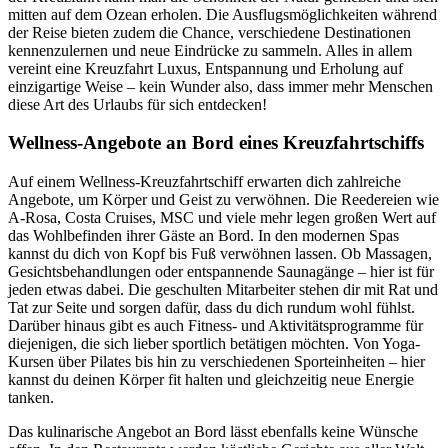
mitten auf dem Ozean erholen. Die Ausflugsmöglichkeiten während
der Reise bieten zudem die Chance, verschiedene Destinationen
kennenzulernen und neue Eindrücke zu sammeln. Alles in allem
vereint eine Kreuzfahrt Luxus, Entspannung und Erholung auf
einzigartige Weise – kein Wunder also, dass immer mehr Menschen
diese Art des Urlaubs für sich entdecken!
Wellness-Angebote an Bord eines Kreuzfahrtschiffs
Auf einem Wellness-Kreuzfahrtschiff erwarten dich zahlreiche
Angebote, um Körper und Geist zu verwöhnen. Die Reedereien wie
A-Rosa, Costa Cruises, MSC und viele mehr legen großen Wert auf
das Wohlbefinden ihrer Gäste an Bord. In den modernen Spas
kannst du dich von Kopf bis Fuß verwöhnen lassen. Ob Massagen,
Gesichtsbehandlungen oder entspannende Saunagänge – hier ist für
jeden etwas dabei. Die geschulten Mitarbeiter stehen dir mit Rat und
Tat zur Seite und sorgen dafür, dass du dich rundum wohl fühlst.
Darüber hinaus gibt es auch Fitness- und Aktivitätsprogramme für
diejenigen, die sich lieber sportlich betätigen möchten. Von Yoga-
Kursen über Pilates bis hin zu verschiedenen Sporteinheiten – hier
kannst du deinen Körper fit halten und gleichzeitig neue Energie
tanken.
Das kulinarische Angebot an Bord lässt ebenfalls keine Wünsche