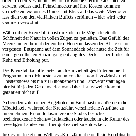
offen. In den Restaurants werden köstliche Gerichte aus aller Welt
serviert, sodass auch Feinschmecker auf ihre Kosten kommen.
Genieße ein exquisites Dinner mit Blick auf das weite Meer oder
lass dich von den vielfältigen Buffets verführen – hier wird jeder
Gaumen verwöhnt.
Während der Kreuzfahrt hast du zudem die Möglichkeit, die
Schönheit der Natur in vollen Zügen zu genießen. Das Gefühl des
Meeres unter dir und der endlose Horizont lassen den Alltag schnell
vergessen. Entspanne auf dem Sonnendeck oder nutze die Zeit für
einen gemütlichen Spaziergang entlang des Decks – hier findest du
Ruhe und Erholung pur.
Die Kreuzfahrtschiffe bieten auch ein vielfältiges Entertainment-
Programm, um dich bestens zu unterhalten. Von Live-Musik und
Theatershows bis hin zu Kinoabenden und Tanzveranstaltungen –
hier ist für jeden Geschmack etwas dabei. Langeweile kommt
garantiert nicht auf.
Neben den zahlreichen Angeboten an Bord hast du außerdem die
Möglichkeit, während der Kreuzfahrt verschiedene Ausflüge zu
unternehmen. Erkunde faszinierende Städte, besuche
beeindruckende Sehenswürdigkeiten oder tauche in die Kultur des
jeweiligen Landes ein – hier gibt es viel zu entdecken.
Insgesamt bietet eine Wellness-Kreuzfahrt die perfekte Kombination