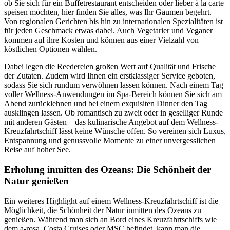
ob Sie sich für ein Buffetrestaurant entscheiden oder lieber à la carte
speisen möchten, hier finden Sie alles, was Ihr Gaumen begehrt.
Von regionalen Gerichten bis hin zu internationalen Spezialitäten ist
für jeden Geschmack etwas dabei. Auch Vegetarier und Veganer
kommen auf ihre Kosten und können aus einer Vielzahl von
köstlichen Optionen wählen.
Dabei legen die Reedereien großen Wert auf Qualität und Frische
der Zutaten. Zudem wird Ihnen ein erstklassiger Service geboten,
sodass Sie sich rundum verwöhnen lassen können. Nach einem Tag
voller Wellness-Anwendungen im Spa-Bereich können Sie sich am
Abend zurücklehnen und bei einem exquisiten Dinner den Tag
ausklingen lassen. Ob romantisch zu zweit oder in geselliger Runde
mit anderen Gästen – das kulinarische Angebot auf dem Wellness-
Kreuzfahrtschiff lässt keine Wünsche offen. So vereinen sich Luxus,
Entspannung und genussvolle Momente zu einer unvergesslichen
Reise auf hoher See.
Erholung inmitten des Ozeans: Die Schönheit der
Natur genießen
Ein weiteres Highlight auf einem Wellness-Kreuzfahrtschiff ist die
Möglichkeit, die Schönheit der Natur inmitten des Ozeans zu
genießen. Während man sich an Bord eines Kreuzfahrtschiffs wie
dem a-rosa, Costa Cruises oder MSC befindet, kann man die