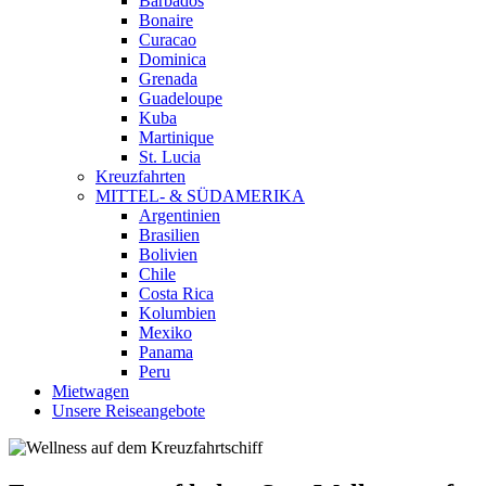
Barbados
Bonaire
Curacao
Dominica
Grenada
Guadeloupe
Kuba
Martinique
St. Lucia
Kreuzfahrten
MITTEL- & SÜDAMERIKA
Argentinien
Brasilien
Bolivien
Chile
Costa Rica
Kolumbien
Mexiko
Panama
Peru
Mietwagen
Unsere Reiseangebote