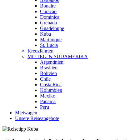
Barbados
Bonaire
Curacao
Dominica
Grenada
Guadeloupe
Kuba
Martinique
St. Lucia
Kreuzfahrten
MITTEL- & SÜDAMERIKA
Argentinien
Brasilien
Bolivien
Chile
Costa Rica
Kolumbien
Mexiko
Panama
Peru
Mietwagen
Unsere Reiseangebote