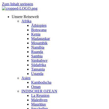
Zum Inhalt springen
Unsere Reisewelt
Afrika
Äthiopien
Botswana
Kenia
Madagaskar
Mosambik
Namibia
Ruanda
Sambia
Simbabwe
Südafrika
Tansania
Uganda
Asien
Kambodscha
Oman
INDISCHER OZEAN
La Reunion
Malediven
Mauritius
Seychellen