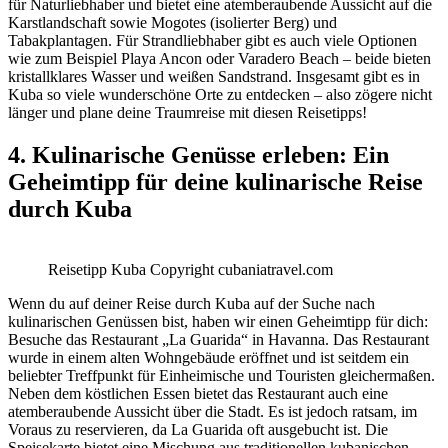
für Naturliebhaber und bietet eine atemberaubende Aussicht auf die
Karstlandschaft sowie Mogotes (isolierter Berg) und
Tabakplantagen. Für Strandliebhaber gibt es auch viele Optionen
wie zum Beispiel Playa Ancon oder Varadero Beach – beide bieten
kristallklares Wasser und weißen Sandstrand. Insgesamt gibt es in
Kuba so viele wunderschöne Orte zu entdecken – also zögere nicht
länger und plane deine Traumreise mit diesen Reisetipps!
4. Kulinarische Genüsse erleben: Ein
Geheimtipp für deine kulinarische Reise
durch Kuba
Reisetipp Kuba Copyright cubaniatravel.com
Wenn du auf deiner Reise durch Kuba auf der Suche nach
kulinarischen Genüssen bist, haben wir einen Geheimtipp für dich:
Besuche das Restaurant „La Guarida“ in Havanna. Das Restaurant
wurde in einem alten Wohngebäude eröffnet und ist seitdem ein
beliebter Treffpunkt für Einheimische und Touristen gleichermaßen.
Neben dem köstlichen Essen bietet das Restaurant auch eine
atemberaubende Aussicht über die Stadt. Es ist jedoch ratsam, im
Voraus zu reservieren, da La Guarida oft ausgebucht ist. Die
Speisekarte bietet eine Mischung aus traditionellen kubanischen