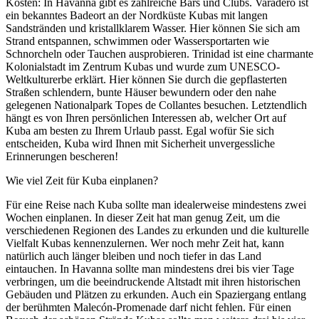
Kosten: In Havanna gibt es zahlreiche Bars und Clubs. Varadero ist
ein bekanntes Badeort an der Nordküste Kubas mit langen
Sandstränden und kristallklarem Wasser. Hier können Sie sich am
Strand entspannen, schwimmen oder Wassersportarten wie
Schnorcheln oder Tauchen ausprobieren. Trinidad ist eine charmante
Kolonialstadt im Zentrum Kubas und wurde zum UNESCO-
Weltkulturerbe erklärt. Hier können Sie durch die gepflasterten
Straßen schlendern, bunte Häuser bewundern oder den nahe
gelegenen Nationalpark Topes de Collantes besuchen. Letztendlich
hängt es von Ihren persönlichen Interessen ab, welcher Ort auf
Kuba am besten zu Ihrem Urlaub passt. Egal wofür Sie sich
entscheiden, Kuba wird Ihnen mit Sicherheit unvergessliche
Erinnerungen bescheren!
Wie viel Zeit für Kuba einplanen?
Für eine Reise nach Kuba sollte man idealerweise mindestens zwei
Wochen einplanen. In dieser Zeit hat man genug Zeit, um die
verschiedenen Regionen des Landes zu erkunden und die kulturelle
Vielfalt Kubas kennenzulernen. Wer noch mehr Zeit hat, kann
natürlich auch länger bleiben und noch tiefer in das Land
eintauchen. In Havanna sollte man mindestens drei bis vier Tage
verbringen, um die beeindruckende Altstadt mit ihren historischen
Gebäuden und Plätzen zu erkunden. Auch ein Spaziergang entlang
der berühmten Malecón-Promenade darf nicht fehlen. Für einen