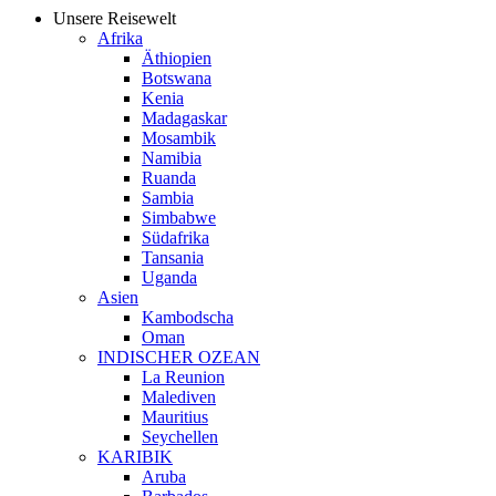
Unsere Reisewelt
Afrika
Äthiopien
Botswana
Kenia
Madagaskar
Mosambik
Namibia
Ruanda
Sambia
Simbabwe
Südafrika
Tansania
Uganda
Asien
Kambodscha
Oman
INDISCHER OZEAN
La Reunion
Malediven
Mauritius
Seychellen
KARIBIK
Aruba