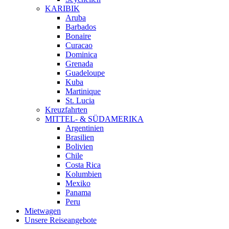
KARIBIK
Aruba
Barbados
Bonaire
Curacao
Dominica
Grenada
Guadeloupe
Kuba
Martinique
St. Lucia
Kreuzfahrten
MITTEL- & SÜDAMERIKA
Argentinien
Brasilien
Bolivien
Chile
Costa Rica
Kolumbien
Mexiko
Panama
Peru
Mietwagen
Unsere Reiseangebote