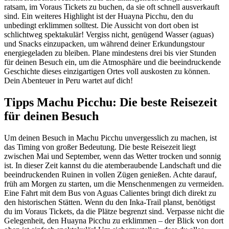
ratsam, im Voraus Tickets zu buchen, da sie oft schnell ausverkauft
sind. Ein weiteres Highlight ist der Huayna Picchu, den du
unbedingt erklimmen solltest. Die Aussicht von dort oben ist
schlichtweg spektakulär! Vergiss nicht, genügend Wasser (aguas)
und Snacks einzupacken, um während deiner Erkundungstour
energiegeladen zu bleiben. Plane mindestens drei bis vier Stunden
für deinen Besuch ein, um die Atmosphäre und die beeindruckende
Geschichte dieses einzigartigen Ortes voll auskosten zu können.
Dein Abenteuer in Peru wartet auf dich!
Tipps Machu Picchu: Die beste Reisezeit
für deinen Besuch
Um deinen Besuch in Machu Picchu unvergesslich zu machen, ist
das Timing von großer Bedeutung. Die beste Reisezeit liegt
zwischen Mai und September, wenn das Wetter trocken und sonnig
ist. In dieser Zeit kannst du die atemberaubende Landschaft und die
beeindruckenden Ruinen in vollen Zügen genießen. Achte darauf,
früh am Morgen zu starten, um die Menschenmengen zu vermeiden.
Eine Fahrt mit dem Bus von Aguas Calientes bringt dich direkt zu
den historischen Stätten. Wenn du den Inka-Trail planst, benötigst
du im Voraus Tickets, da die Plätze begrenzt sind. Verpasse nicht die
Gelegenheit, den Huayna Picchu zu erklimmen – der Blick von dort