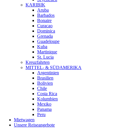
KARIBIK
Aruba
Barbados
Bonaire
Curacao
Dominica
Grenada
Guadeloupe
Kuba
Martinique
St. Lucia
Kreuzfahrten
MITTEL- & SÜDAMERIKA
Argentinien
Brasilien
Bolivien
Chile
Costa Rica
Kolumbien
Mexiko
Panama
Peru
Mietwagen
Unsere Reiseangebote