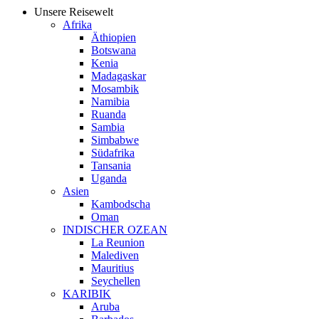
Unsere Reisewelt
Afrika
Äthiopien
Botswana
Kenia
Madagaskar
Mosambik
Namibia
Ruanda
Sambia
Simbabwe
Südafrika
Tansania
Uganda
Asien
Kambodscha
Oman
INDISCHER OZEAN
La Reunion
Malediven
Mauritius
Seychellen
KARIBIK
Aruba