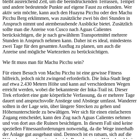
bleibt ausreichend Zeit, um die beeindruckenden Terrassen, Tempel
und andere bedeutende Punkte auf eigene Faust zu erkunden. Wer
aktiv sein möchte, kann auch den Huayna Picchu oder den Machu
Picchu Berg erklimmen, was zusätzliche zwei bis drei Stunden in
Anspruch nimmt und atemberaubende Ausblicke bietet. Zusätzlich
sollte man die Anreise von Cusco nach Aguas Calientes
berücksichtigen, die je nach gewähltem Transportmittel mehrere
Stunden in Anspruch nehmen kann. Daher ist es ideal, mindestens
zwei Tage für den gesamten Ausflug zu planen, um auch die
Anreise und mögliche Wartezeiten zu berücksichtigen.
Wie fit muss man für Machu Picchu sein?
Für einen Besuch von Machu Picchu ist eine gewisse Fitness
hilfreich, jedoch nicht zwingend erforderlich. Die Inka-Stadt liegt
auf etwa 2.430 Metern Höhe und kann auf verschiedenen Wegen
erreicht werden, wobei die bekannteste der Inka-Trail ist. Dieser
Trek erfordert eine gute körperliche Verfassung, da er mehrere Tage
dauert und anspruchsvolle Anstiege und Abstiege umfasst. Wanderer
sollten in der Lage sein, über längere Strecken zu gehen und
Höhenunterschiede zu bewältigen. Wer sich für einen einfacheren
Zugang entscheidet, kann den Zug nach Aguas Calientes nehmen
und von dort aus die Ruinen besichtigen. In diesem Fall sind keine
speziellen Fitnessanforderungen notwendig, da die Wege innerhalb
der Anlage gut ausgebaut sind. Dennoch ist es ratsam, sich auf die