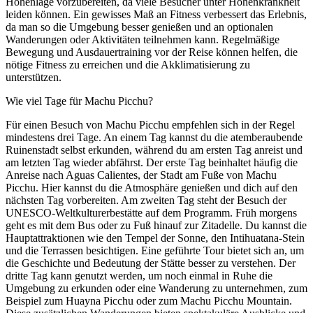
Höhenlage vorzubereiten, da viele Besucher unter Höhenkrankheit
leiden können. Ein gewisses Maß an Fitness verbessert das Erlebnis,
da man so die Umgebung besser genießen und an optionalen
Wanderungen oder Aktivitäten teilnehmen kann. Regelmäßige
Bewegung und Ausdauertraining vor der Reise können helfen, die
nötige Fitness zu erreichen und die Akklimatisierung zu
unterstützen.
Wie viel Tage für Machu Picchu?
Für einen Besuch von Machu Picchu empfehlen sich in der Regel
mindestens drei Tage. An einem Tag kannst du die atemberaubende
Ruinenstadt selbst erkunden, während du am ersten Tag anreist und
am letzten Tag wieder abfährst. Der erste Tag beinhaltet häufig die
Anreise nach Aguas Calientes, der Stadt am Fuße von Machu
Picchu. Hier kannst du die Atmosphäre genießen und dich auf den
nächsten Tag vorbereiten. Am zweiten Tag steht der Besuch der
UNESCO-Weltkulturerbestätte auf dem Programm. Früh morgens
geht es mit dem Bus oder zu Fuß hinauf zur Zitadelle. Du kannst die
Hauptattraktionen wie den Tempel der Sonne, den Intihuatana-Stein
und die Terrassen besichtigen. Eine geführte Tour bietet sich an, um
die Geschichte und Bedeutung der Stätte besser zu verstehen. Der
dritte Tag kann genutzt werden, um noch einmal in Ruhe die
Umgebung zu erkunden oder eine Wanderung zu unternehmen, zum
Beispiel zum Huayna Picchu oder zum Machu Picchu Mountain.