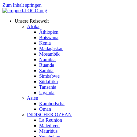
Zum Inhalt springen
Unsere Reisewelt
Afrika
Äthiopien
Botswana
Kenia
Madagaskar
Mosambik
Namibia
Ruanda
Sambia
Simbabwe
Südafrika
Tansania
Uganda
Asien
Kambodscha
Oman
INDISCHER OZEAN
La Reunion
Malediven
Mauritius
Seychellen