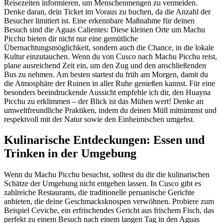
Reisezeiten informieren, um Menschenmengen zu vermeiden.
Denke daran, dein Ticket im Voraus zu buchen, da die Anzahl der
Besucher limitiert ist. Eine erkennbare Maßnahme für deinen
Besuch sind die Aguas Calientes: Diese kleinen Orte um Machu
Picchu bieten dir nicht nur eine gemütliche
Übernachtungsmöglichkeit, sondern auch die Chance, in die lokale
Kultur einzutauchen. Wenn du von Cusco nach Machu Picchu reist,
plane ausreichend Zeit ein, um den Zug und den anschließenden
Bus zu nehmen. Am besten startest du früh am Morgen, damit du
die Atmosphäre der Ruinen in aller Ruhe genießen kannst. Für eine
besonders beeindruckende Aussicht empfehle ich dir, den Huayna
Picchu zu erklimmen – der Blick ist das Mühen wert! Denke an
umweltfreundliche Praktiken, indem du deinen Müll mitnimmst und
respektvoll mit der Natur sowie den Einheimischen umgehst.
Kulinarische Entdeckungen: Essen und
Trinken in der Umgebung
Wenn du Machu Picchu besuchst, solltest du dir die kulinarischen
Schätze der Umgebung nicht entgehen lassen. In Cusco gibt es
zahlreiche Restaurants, die traditionelle peruanische Gerichte
anbieten, die deine Geschmacksknospen verwöhnen. Probiere zum
Beispiel Ceviche, ein erfrischendes Gericht aus frischem Fisch, das
perfekt zu einem Besuch nach einem langen Tag in den Aguas