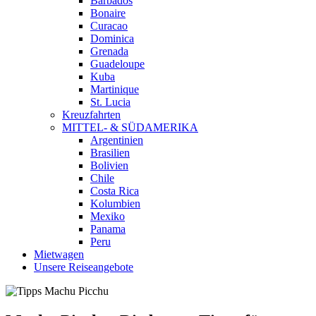
Barbados
Bonaire
Curacao
Dominica
Grenada
Guadeloupe
Kuba
Martinique
St. Lucia
Kreuzfahrten
MITTEL- & SÜDAMERIKA
Argentinien
Brasilien
Bolivien
Chile
Costa Rica
Kolumbien
Mexiko
Panama
Peru
Mietwagen
Unsere Reiseangebote