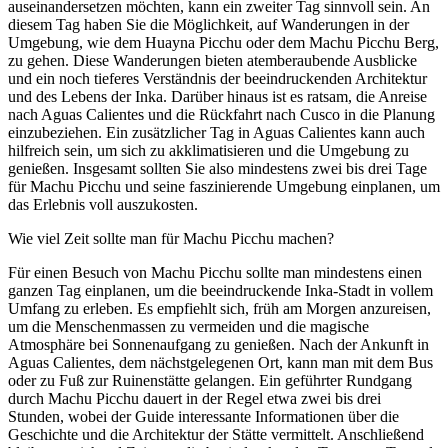
auseinandersetzen möchten, kann ein zweiter Tag sinnvoll sein. An
diesem Tag haben Sie die Möglichkeit, auf Wanderungen in der
Umgebung, wie dem Huayna Picchu oder dem Machu Picchu Berg,
zu gehen. Diese Wanderungen bieten atemberaubende Ausblicke
und ein noch tieferes Verständnis der beeindruckenden Architektur
und des Lebens der Inka. Darüber hinaus ist es ratsam, die Anreise
nach Aguas Calientes und die Rückfahrt nach Cusco in die Planung
einzubeziehen. Ein zusätzlicher Tag in Aguas Calientes kann auch
hilfreich sein, um sich zu akklimatisieren und die Umgebung zu
genießen. Insgesamt sollten Sie also mindestens zwei bis drei Tage
für Machu Picchu und seine faszinierende Umgebung einplanen, um
das Erlebnis voll auszukosten.
Wie viel Zeit sollte man für Machu Picchu machen?
Für einen Besuch von Machu Picchu sollte man mindestens einen
ganzen Tag einplanen, um die beeindruckende Inka-Stadt in vollem
Umfang zu erleben. Es empfiehlt sich, früh am Morgen anzureisen,
um die Menschenmassen zu vermeiden und die magische
Atmosphäre bei Sonnenaufgang zu genießen. Nach der Ankunft in
Aguas Calientes, dem nächstgelegenen Ort, kann man mit dem Bus
oder zu Fuß zur Ruinenstätte gelangen. Ein geführter Rundgang
durch Machu Picchu dauert in der Regel etwa zwei bis drei
Stunden, wobei der Guide interessante Informationen über die
Geschichte und die Architektur der Stätte vermittelt. Anschließend