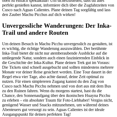
oben ist einfach spektakulär! Um sicherzustellen, dass du alles
perfekt genießen kannst, informiere dich über die Zugfahrzeiten von
Cusco nach Aguas Calientes. Plane deinen Tag sorgfältig und lass
den Zauber Machu Picchus auf dich wirken!
Unvergessliche Wanderungen: Der Inka-
Trail und andere Routen
Um deinen Besuch in Machu Picchu unvergesslich zu gestalten, ist
es wichtig, die richtige Wanderung auszuwählen. Der berühmte
Inka-Trail bietet dir nicht nur atemberaubende Ausblicke auf die
umliegende Natur, sondern auch einen faszinierenden Einblick in
die Geschichte der Inka-Kultur. Plane deinen Trek gut im Voraus:
Die Tickets sind schnell ausgebucht und sollten mindestens mehrere
Monate vor deiner Reise gesichert werden. Eine Tour dauert in der
Regel etwa vier Tage, also achte darauf, deine Zeit optimal zu
nutzen. Für einen simplereren Zugang kannst du den Zug von
Cusco nach Machu Picchu nehmen und von dort aus mit dem Bus
zu den Ruinen fahren. Wenn du morgens startest, hast du die
Chance, den Sonnenaufgang über den ikonischen Huayna Picchu
zu erleben – ein absoluter Traum für Foto-Liebhaber! Vergiss nicht,
genügend Wasser und Snacks mitzunehmen, um während deines
Abenteuers gut versorgt zu sein. Aguas Calientes ist der ideale
Ausgangspunkt für deinen perfekten Tag!