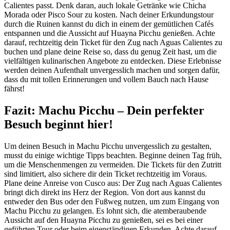
Calientes passt. Denk daran, auch lokale Getränke wie Chicha
Morada oder Pisco Sour zu kosten. Nach deiner Erkundungstour
durch die Ruinen kannst du dich in einem der gemütlichen Cafés
entspannen und die Aussicht auf Huayna Picchu genießen. Achte
darauf, rechtzeitig dein Ticket für den Zug nach Aguas Calientes zu
buchen und plane deine Reise so, dass du genug Zeit hast, um die
vielfältigen kulinarischen Angebote zu entdecken. Diese Erlebnisse
werden deinen Aufenthalt unvergesslich machen und sorgen dafür,
dass du mit tollen Erinnerungen und vollem Bauch nach Hause
fährst!
Fazit: Machu Picchu – Dein perfekter
Besuch beginnt hier!
Um deinen Besuch in Machu Picchu unvergesslich zu gestalten,
musst du einige wichtige Tipps beachten. Beginne deinen Tag früh,
um die Menschenmengen zu vermeiden. Die Tickets für den Zutritt
sind limitiert, also sichere dir dein Ticket rechtzeitig im Voraus.
Plane deine Anreise von Cusco aus: Der Zug nach Aguas Calientes
bringt dich direkt ins Herz der Region. Von dort aus kannst du
entweder den Bus oder den Fußweg nutzen, um zum Eingang von
Machu Picchu zu gelangen. Es lohnt sich, die atemberaubende
Aussicht auf den Huayna Picchu zu genießen, sei es bei einer
geführten Tour oder beim eigenständigen Erkunden. Achte darauf,