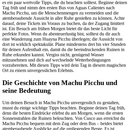
es ein paar wertvolle Tipps, die du beachten solltest. Beginne deinen
Tag früh und nimm den ersten Bus von Aguas Calientes nach
Machu Picchu, um die Menschenmengen zu vermeiden und die
atemberaubende Aussicht in aller Ruhe genießen zu können. Achte
darauf, deine Tickets im Voraus zu buchen, da der Zugang limitiert
ist. Ein Besuch am frühen Morgen bietet dir das beste Licht für
perfekte Fotos. Wenn du abenteuerlustig bist, solltest du dir auch
eine Wanderung zum Huayna Picchu überlegen; die Aussicht von
dort ist wirklich spektakulär. Plane mindestens drei bis vier Stunden
für deinen Aufenthalt ein, damit du die beeindruckenden Ruinen in
Ruhe erkunden kannst. Vergiss nicht, genügend Wasser
mitzunehmen und dich auf wechselnde Wetterbedingungen
vorzubereiten. Mit diesen Tipps wird dein Tag in diesem magischen
Ort zu einem unvergesslichen Erlebnis.
Die Geschichte von Machu Picchu und
seine Bedeutung
Um deinen Besuch in Machu Picchu unvergesslich zu gestalten,
musst du einige wichtige Tipps beachten. Beginne deinen Tag früh,
denn die besten Eindrücke erlebst du am Morgen, wenn die ersten
Sonnenstrahlen die Ruinen beleuchten. Von Cusco aus erreichst du
Machu Picchu bequem mit dem Zug oder dem Bus – beides bietet
atemberaubende Ausblicke auf die umliegenden Berge. Es ist