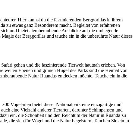
teurer. Hier kannst du die faszinierenden Berggorillas in ihrem
anda zu etwas ganz Besonderem macht. Begleitet von erfahrenen
r sich und bietet atemberaubende Ausblicke auf die umliegende
 Magie der Berggorillas und tauche ein in die unberührte Natur dieses
Safari gehen und die faszinierende Tierwelt hautnah erleben. Von
. Die weiten Ebenen und grünen Hügel des Parks sind die Heimat von
 atemberaubende Natur Ruandas entdecken möchte. Tauche ein in die
300 Vogelarten bietet dieser Nationalpark eine einzigartige und
n auch eine Vielzahl anderer Tierarten, darunter Schimpansen und
r dazu ein, die Schönheit und den Reichtum der Natur in Ruanda zu
le, die sich für Vögel und die Natur begeistern. Tauchen Sie ein in