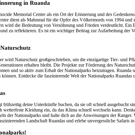
rinnerung in Ruanda
enocide Memorial Centre als ein Ort der Erinnerung und des Gedenken
ntre dient als Mahnmal für die Opfer des Völkermords von 1994 und z
 wird die Bedeutung von Versöhnung und Frieden verdeutlicht. Ein Be
d zu reflektieren. Es ist ein wichtiger Beitrag zur Aufarbeitung der 
 Naturschutz
 Hier wird Naturschutz großgeschrieben, um die einzigartige Tier- und
Generationen erhalten bleibt. Die Projekte zur Förderung des Naturschutze
hmen und so aktiv zum Erhalt der Nationalparks beizutragen. Ruanda set
 können. Entdecke die faszinierende Welt der Nationalparks Ruandas u
as
frühzeitig deine Unterkünfte buchen, da sie oft schnell ausgebucht sind
h wetterfeste Kleidung ein, da das Klima schnell wechseln kann. Den
eln der Nationalparks und halte dich an die Anweisungen der Ranger. V
zinierenden Landschaft Ruandas und erlebe unvergessliche Safaris in
ionalparks!