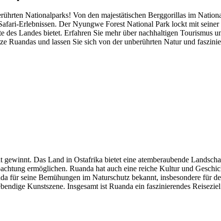
ührten Nationalparks! Von den majestätischen Berggorillas im Nation
n Safari-Erlebnissen. Der Nyungwe Forest National Park lockt mit seine
e des Landes bietet. Erfahren Sie mehr über nachhaltigen Tourismus un
ätze Ruandas und lassen Sie sich von der unberührten Natur und faszini
tät gewinnt. Das Land in Ostafrika bietet eine atemberaubende Landsch
bachtung ermöglichen. Ruanda hat auch eine reiche Kultur und Geschic
a für seine Bemühungen im Naturschutz bekannt, insbesondere für den 
ndige Kunstszene. Insgesamt ist Ruanda ein faszinierendes Reiseziel f