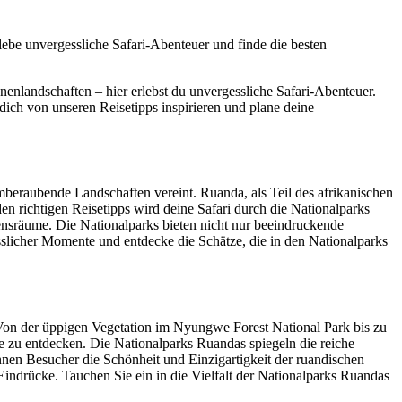
ebe unvergessliche Safari-Abenteuer und finde die besten
enlandschaften – hier erlebst du unvergessliche Safari-Abenteuer.
ich von unseren Reisetipps inspirieren und plane deine
emberaubende Landschaften vereint. Ruanda, als Teil des afrikanischen
en richtigen Reisetipps wird deine Safari durch die Nationalparks
ensräume. Die Nationalparks bieten nicht nur beeindruckende
sslicher Momente und entdecke die Schätze, die in den Nationalparks
. Von der üppigen Vegetation im Nyungwe Forest National Park bis zu
se zu entdecken. Die Nationalparks Ruandas spiegeln die reiche
nnen Besucher die Schönheit und Einzigartigkeit der ruandischen
Eindrücke. Tauchen Sie ein in die Vielfalt der Nationalparks Ruandas