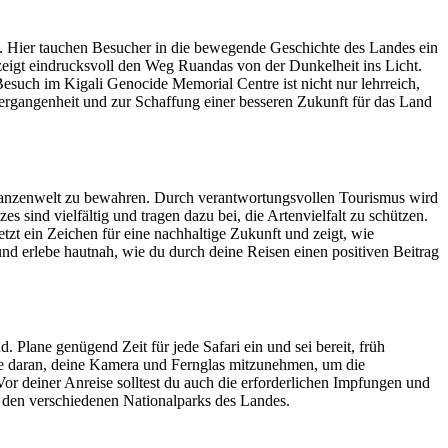
s. Hier tauchen Besucher in die bewegende Geschichte des Landes ein
eigt eindrucksvoll den Weg Ruandas von der Dunkelheit ins Licht.
such im Kigali Genocide Memorial Centre ist nicht nur lehrreich,
Vergangenheit und zur Schaffung einer besseren Zukunft für das Land
 Pflanzenwelt zu bewahren. Durch verantwortungsvollen Tourismus wird
s sind vielfältig und tragen dazu bei, die Artenvielfalt zu schützen.
zt ein Zeichen für eine nachhaltige Zukunft und zeigt, wie
nd erlebe hautnah, wie du durch deine Reisen einen positiven Beitrag
. Plane genügend Zeit für jede Safari ein und sei bereit, früh
ke daran, deine Kamera und Fernglas mitzunehmen, um die
or deiner Anreise solltest du auch die erforderlichen Impfungen und
 den verschiedenen Nationalparks des Landes.