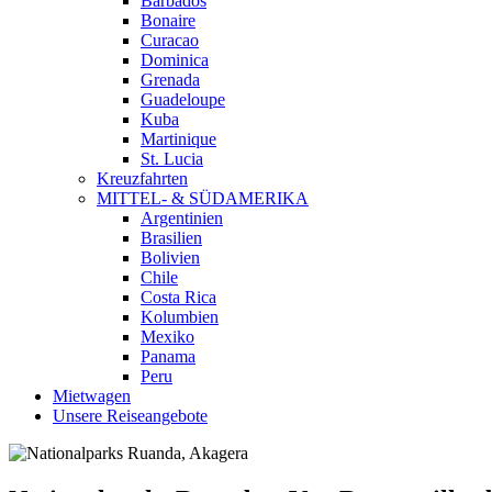
Barbados
Bonaire
Curacao
Dominica
Grenada
Guadeloupe
Kuba
Martinique
St. Lucia
Kreuzfahrten
MITTEL- & SÜDAMERIKA
Argentinien
Brasilien
Bolivien
Chile
Costa Rica
Kolumbien
Mexiko
Panama
Peru
Mietwagen
Unsere Reiseangebote