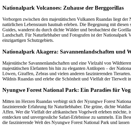
Nationalpark Volcanoes: Zuhause der Berggorillas
Verborgen zwischen den majestätischen Vulkanen Ruandas liegt der Na
natürlichen Lebensraum hautnah erleben. Die Begegnung mit diesen sa
Guides, wanderst du durch dichte Wälder und beobachtest die Gorillas
Landschaft. Für Naturliebhaber und Fotografen ist der Nationalpark V
einzigartigen Schutzgebiets.
Nationalpark Akagera: Savannenlandschaften und Wi
Majestätische Savannenlandschaften und eine Vielzahl von Wildtieren
majestätischen Elefanten bis hin zu eleganten Antilopen – der Nation
Löwen, Giraffen, Zebras und vielen anderen faszinierenden Tierarten
Wildnis Ruandas und erlebe die Schönheit und Vielfalt der Tierwelt 
Nyungwe Forest National Park: Ein Paradies für Vog
Mitten im Herzen Ruandas verbirgt sich der Nyungwe Forest National P
faszinierende Erfahrung für Naturliebhaber. Die grüne, dichte Waldla
Affen. Wer die Vielfalt der afrikanischen Vogelwelt erleben möchte, 
entdecken und unvergessliche Safari-Erlebnisse zu sammeln. Ein Besuc
die faszinierende Welt des Nyungwe Forest National Park und lassen 