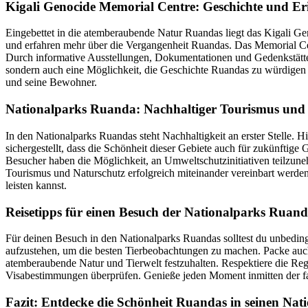
Kigali Genocide Memorial Centre: Geschichte und E
Eingebettet in die atemberaubende Natur Ruandas liegt das Kigali G
und erfahren mehr über die Vergangenheit Ruandas. Das Memorial Ce
Durch informative Ausstellungen, Dokumentationen und Gedenkstätten
sondern auch eine Möglichkeit, die Geschichte Ruandas zu würdigen un
und seine Bewohner.
Nationalparks Ruanda: Nachhaltiger Tourismus und
In den Nationalparks Ruandas steht Nachhaltigkeit an erster Stelle.
sichergestellt, dass die Schönheit dieser Gebiete auch für zukünftige 
Besucher haben die Möglichkeit, an Umweltschutzinitiativen teilzune
Tourismus und Naturschutz erfolgreich miteinander vereinbart werden
leisten kannst.
Reisetipps für einen Besuch der Nationalparks Ruand
Für deinen Besuch in den Nationalparks Ruandas solltest du unbedingt 
aufzustehen, um die besten Tierbeobachtungen zu machen. Packe auc
atemberaubende Natur und Tierwelt festzuhalten. Respektiere die Reg
Visabestimmungen überprüfen. Genieße jeden Moment inmitten der fas
Fazit: Entdecke die Schönheit Ruandas in seinen Nat