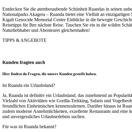
Entdecken Sie die atemberaubende Schönheit Ruandas in seinen unber
Nationalparks Akagera – Ruanda bietet eine Vielfalt an einzigartige
Kigali Genocide Memorial Centre Einblicke in die bewegte Geschicht
Reisetipps für Ihre nächste Reise. Tauchen Sie ein in die wilden Sch
Naturliebhaber und Abenteurer gleichermaßen!
TIPPS & ANGEBOTE
Kunden fragten auch
Hier findest du Fragen, die unsere Kunden gestellt haben.
Ist Ruanda ein Urlaubsland?
Ja, Ruanda ist definitiv ein Urlaubsland, das zunehmend an Populari
Vielzahl von Aktivitäten wie Gorilla-Trekking, Safaris und Vogelbeo
freundlichen Einheimischen kennenzulernen. Darüber hinaus ist Ruand
zudem moderne Annehmlichkeiten, exzellente Restaurants und eine lebe
und unvergessliches Urlaubserlebnis suchen.
Für was ist Ruanda bekannt?