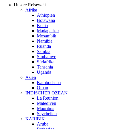
Unsere Reisewelt
Afrika
Äthiopien
Botswana
Kenia
Madagaskar
Mosambik
Namibia
Ruanda
Sambia
Simbabwe
Südafrika
Tansania
Uganda
Asien
Kambodscha
Oman
INDISCHER OZEAN
La Reunion
Malediven
Mauritius
Seychellen
KARIBIK
Aruba