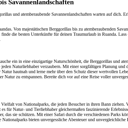
bis Savannenlandschaften
gorillas und atemberaubende Savannenlandschaften warten auf dich. Erl
uandas. Von majestätischen Berggorillas bis zu atemberaubenden Savann
 finde die besten Unterkünfte für deinen Traumurlaub in Ruanda. Lass d
.
uche ein in eine einzigartige Naturschönheit, die Berggorillas und at
jeden Naturliebhaber verzaubern. Mit einer sorgfältigen Planung und d
r Natur hautnah und lerne mehr über den Schutz dieser wertvollen Leb
r Natur zu entspannen. Bereite dich vor auf eine Reise voller unverge
 Vielfalt von Nationalparks, die jeden Besucher in ihren Bann ziehen
t es für Natur- und Tierliebhaber gleichermaßen faszinierende Erlebnis
, das sie schützen. Mit einer Safari durch die verschiedenen Parks kö
die Nationalparks bieten unvergessliche Abenteuer und unvergleichliche 