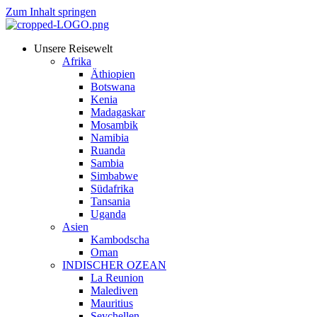
Zum Inhalt springen
Unsere Reisewelt
Afrika
Äthiopien
Botswana
Kenia
Madagaskar
Mosambik
Namibia
Ruanda
Sambia
Simbabwe
Südafrika
Tansania
Uganda
Asien
Kambodscha
Oman
INDISCHER OZEAN
La Reunion
Malediven
Mauritius
Seychellen