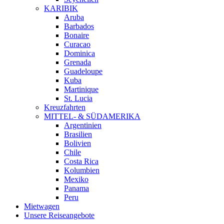
KARIBIK
Aruba
Barbados
Bonaire
Curacao
Dominica
Grenada
Guadeloupe
Kuba
Martinique
St. Lucia
Kreuzfahrten
MITTEL- & SÜDAMERIKA
Argentinien
Brasilien
Bolivien
Chile
Costa Rica
Kolumbien
Mexiko
Panama
Peru
Mietwagen
Unsere Reiseangebote