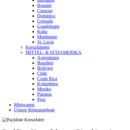
Barbados
Bonaire
Curacao
Dominica
Grenada
Guadeloupe
Kuba
Martinique
St. Lucia
Kreuzfahrten
MITTEL- & SÜDAMERIKA
Argentinien
Brasilien
Bolivien
Chile
Costa Rica
Kolumbien
Mexiko
Panama
Peru
Mietwagen
Unsere Reiseangebote