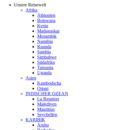
Unsere Reisewelt
Afrika
Äthiopien
Botswana
Kenia
Madagaskar
Mosambik
Namibia
Ruanda
Sambia
Simbabwe
Südafrika
Tansania
Uganda
Asien
Kambodscha
Oman
INDISCHER OZEAN
La Reunion
Malediven
Mauritius
Seychellen
KARIBIK
Aruba