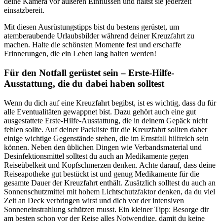
deine Kamera vor äußeren Einflüssen und hältst sie jederzeit
einsatzbereit.
Mit diesen Ausrüstungstipps bist du bestens gerüstet, um
atemberaubende Urlaubsbilder während deiner Kreuzfahrt zu
machen. Halte die schönsten Momente fest und erschaffe
Erinnerungen, die ein Leben lang halten werden!
Für den Notfall gerüstet sein – Erste-Hilfe-
Ausstattung, die du dabei haben solltest
Wenn du dich auf eine Kreuzfahrt begibst, ist es wichtig, dass du für
alle Eventualitäten gewappnet bist. Dazu gehört auch eine gut
ausgestattete Erste-Hilfe-Ausstattung, die in deinem Gepäck nicht
fehlen sollte. Auf deiner Packliste für die Kreuzfahrt sollten daher
einige wichtige Gegenstände stehen, die im Ernstfall hilfreich sein
können. Neben den üblichen Dingen wie Verbandsmaterial und
Desinfektionsmittel solltest du auch an Medikamente gegen
Reiseübelkeit und Kopfschmerzen denken. Achte darauf, dass deine
Reiseapotheke gut bestückt ist und genug Medikamente für die
gesamte Dauer der Kreuzfahrt enthält. Zusätzlich solltest du auch an
Sonnenschutzmittel mit hohem Lichtschutzfaktor denken, da du viel
Zeit an Deck verbringen wirst und dich vor der intensiven
Sonneneinstrahlung schützen musst. Ein kleiner Tipp: Besorge dir
am besten schon vor der Reise alles Notwendige, damit du keine