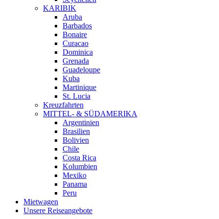
KARIBIK
Aruba
Barbados
Bonaire
Curacao
Dominica
Grenada
Guadeloupe
Kuba
Martinique
St. Lucia
Kreuzfahrten
MITTEL- & SÜDAMERIKA
Argentinien
Brasilien
Bolivien
Chile
Costa Rica
Kolumbien
Mexiko
Panama
Peru
Mietwagen
Unsere Reiseangebote