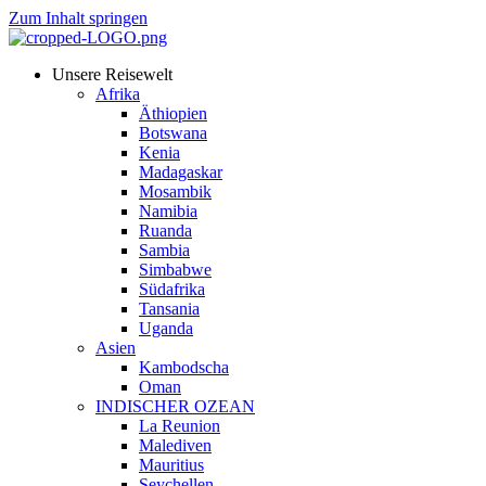
Zum Inhalt springen
Unsere Reisewelt
Afrika
Äthiopien
Botswana
Kenia
Madagaskar
Mosambik
Namibia
Ruanda
Sambia
Simbabwe
Südafrika
Tansania
Uganda
Asien
Kambodscha
Oman
INDISCHER OZEAN
La Reunion
Malediven
Mauritius
Seychellen