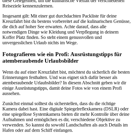
diese Gelegenheit, um die kulinarische Vielfalt der verschiedenen
Reiseziele kennenzulernen.
Insgesamt gilt: Mit einer gut durchdachten Packliste für deine
Kreuzfahrt bist du bestens vorbereitet auf die kulinarischen Genüsse,
die dich auf hoher See erwarten. Achte darauf, dass alle
notwendigen Dinge wie Kleidung und Verpflegung in deinem
Koffer Platz finden. So steht einem genussvollen und
unvergesslichen Urlaub nichts im Wege.
Fotografieren wie ein Profi: Ausrüstungstipps für
atemberaubende Urlaubsbilder
Wenn du auf einer Kreuzfahrt bist, möchtest du sicherlich die besten
Erinnerungen festhalten. Und was eignet sich dafür besser als
atemberaubende Urlaubsbilder? In diesem Abschnitt geben wir dir
einige Ausrüstungstipps, damit deine Fotos wie von einem Profi
aussehen.
Zunächst einmal solltest du sicherstellen, dass du die richtige
Kamera dabei hast. Eine digitale Spiegelreflexkamera (DSLR) oder
eine spiegellose Systemkamera bieten dir mehr Kontrolle über deine
Aufnahmen und ermöglichen es dir, verschiedene Objektive zu
verwenden. So kannst du sowohl Landschaften als auch Details im
Hafen oder auf dem Schiff einfangen.