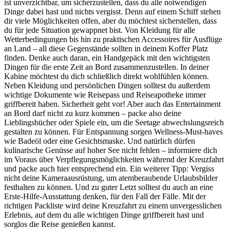
ist unverzichtbar, um sicherzustellen, dass du alle notwendigen
Dinge dabei hast und nichts vergisst. Denn auf einem Schiff stehen
dir viele Möglichkeiten offen, aber du möchtest sicherstellen, dass
du für jede Situation gewappnet bist. Von Kleidung für alle
Wetterbedingungen bis hin zu praktischen Accessoires für Ausflüge
an Land – all diese Gegenstände sollten in deinem Koffer Platz
finden. Denke auch daran, ein Handgepäck mit den wichtigsten
Dingen für die erste Zeit an Bord zusammenzustellen. In deiner
Kabine möchtest du dich schließlich direkt wohlfühlen können.
Neben Kleidung und persönlichen Dingen solltest du außerdem
wichtige Dokumente wie Reisepass und Reiseapotheke immer
griffbereit haben. Sicherheit geht vor! Aber auch das Entertainment
an Bord darf nicht zu kurz kommen – packe also deine
Lieblingsbücher oder Spiele ein, um die Seetage abwechslungsreich
gestalten zu können. Für Entspannung sorgen Wellness-Must-haves
wie Badeöl oder eine Gesichtsmaske. Und natürlich dürfen
kulinarische Genüsse auf hoher See nicht fehlen – informiere dich
im Voraus über Verpflegungsmöglichkeiten während der Kreuzfahrt
und packe auch hier entsprechend ein. Ein weiterer Tipp: Vergiss
nicht deine Kameraausrüstung, um atemberaubende Urlaubsbilder
festhalten zu können. Und zu guter Letzt solltest du auch an eine
Erste-Hilfe-Ausstattung denken, für den Fall der Fälle. Mit der
richtigen Packliste wird deine Kreuzfahrt zu einem unvergesslichen
Erlebnis, auf dem du alle wichtigen Dinge griffbereit hast und
sorglos die Reise genießen kannst.