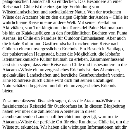
patagonischen Landschaft zu entdecken. Das Besondere an einer
Reise nach Chile ist die einzigartige Verbindung von
Wüstenlandschaften und spektakulärer Natur. Von der trockenen
Wüste der Atacama bis zu den eisigen Gipfeln der Anden – Chile ist
wahrlich eine Reise in eine andere Welt. Mit seiner Vielfalt an
Aktivitäten, von Trekkingtouren im Torres del Paine Nationalpark
bis hin zu Kajakausflügen in den fjordähnlichen Buchten von Punta
Arenas, ist Chile ein Paradies für Outdoor-Enthusiasten. Aber auch
die lokale Kultur und Gastfreundschaft machen eine Reise nach
Chile zu einem unvergesslichen Erlebnis. Ein Besuch in Santiago,
der pulsierenden Hauptstadt, bietet die Möglichkeit, die lebhafte
lateinamerikanische Kultur hautnah zu erleben. Zusammenfassend
lässt sich sagen, dass eine Reise nach Chile und insbesondere in die
Atacama-Wüste ein unvergessliches Erlebnis ist, das Abenteuer,
spektakuläre Landschaften und herzliche Gastfreundschaft vereint.
Eine Rundreise durch Chile wird dich mit seinen unzähligen
Naturschätzen begeistern und dir ein unvergessliches Erlebnis
bieten.
Zusammenfassend lässt sich sagen, dass die Atacama-Wüste ein
faszinierendes Reiseziel für Outdoorfans ist. In diesem Blogbeitrag
haben wir über die zahlreichen Abenteuer in dieser
atemberaubenden Landschaft berichtet und gezeigt, warum die
Atacama-Wüste der perfekte Ort für eine Rundreise Chile ist, um die
Wüste zu erkunden. Wir haben alle wichtigen Informationen mit dir