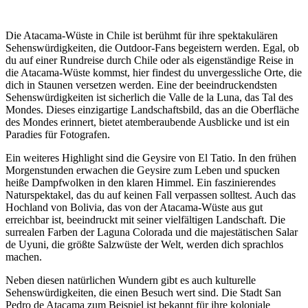
Die Atacama-Wüste in Chile ist berühmt für ihre spektakulären
Sehenswürdigkeiten, die Outdoor-Fans begeistern werden. Egal, ob
du auf einer Rundreise durch Chile oder als eigenständige Reise in
die Atacama-Wüste kommst, hier findest du unvergessliche Orte, die
dich in Staunen versetzen werden. Eine der beeindruckendsten
Sehenswürdigkeiten ist sicherlich die Valle de la Luna, das Tal des
Mondes. Dieses einzigartige Landschaftsbild, das an die Oberfläche
des Mondes erinnert, bietet atemberaubende Ausblicke und ist ein
Paradies für Fotografen.
Ein weiteres Highlight sind die Geysire von El Tatio. In den frühen
Morgenstunden erwachen die Geysire zum Leben und spucken
heiße Dampfwolken in den klaren Himmel. Ein faszinierendes
Naturspektakel, das du auf keinen Fall verpassen solltest. Auch das
Hochland von Bolivia, das von der Atacama-Wüste aus gut
erreichbar ist, beeindruckt mit seiner vielfältigen Landschaft. Die
surrealen Farben der Laguna Colorada und die majestätischen Salar
de Uyuni, die größte Salzwüste der Welt, werden dich sprachlos
machen.
Neben diesen natürlichen Wundern gibt es auch kulturelle
Sehenswürdigkeiten, die einen Besuch wert sind. Die Stadt San
Pedro de Atacama zum Beispiel ist bekannt für ihre koloniale