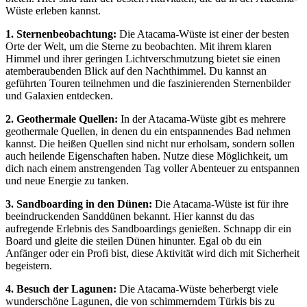
Wüste erleben kannst.
1. Sternenbeobachtung:
Die Atacama-Wüste ist einer der besten
Orte der Welt, um die Sterne zu beobachten. Mit ihrem klaren
Himmel und ihrer geringen Lichtverschmutzung bietet sie einen
atemberaubenden Blick auf den Nachthimmel. Du kannst an
geführten Touren teilnehmen und die faszinierenden Sternenbilder
und Galaxien entdecken.
2. Geothermale Quellen:
In der Atacama-Wüste gibt es mehrere
geothermale Quellen, in denen du ein entspannendes Bad nehmen
kannst. Die heißen Quellen sind nicht nur erholsam, sondern sollen
auch heilende Eigenschaften haben. Nutze diese Möglichkeit, um
dich nach einem anstrengenden Tag voller Abenteuer zu entspannen
und neue Energie zu tanken.
3. Sandboarding in den Dünen:
Die Atacama-Wüste ist für ihre
beeindruckenden Sanddünen bekannt. Hier kannst du das
aufregende Erlebnis des Sandboardings genießen. Schnapp dir ein
Board und gleite die steilen Dünen hinunter. Egal ob du ein
Anfänger oder ein Profi bist, diese Aktivität wird dich mit Sicherheit
begeistern.
4. Besuch der Lagunen:
Die Atacama-Wüste beherbergt viele
wunderschöne Lagunen, die von schimmerndem Türkis bis zu