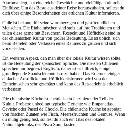
Atacama liegt, hat eine reiche Geschichte und vielfältige kulturelle
Einflüsse. Um das Beste aus deiner Reise herauszuholen, solltest du
dich über einige Besonderheiten der örtlichen Kultur informieren.
Chile ist bekannt für seine warmherzigen und gastfreundlichen
Menschen. Die Einheimischen sind stolz auf ihre Traditionen und
teilen diese gerne mit Besuchern. Respekt und Höflichkeit sind in
der chilenischen Kultur von großer Bedeutung. Es ist üblich, sich
beim Betreten oder Verlassen eines Raumes zu grüßen und sich
vorzustellen.
Ein weiterer Aspekt, den man über die lokale Kultur wissen sollte,
ist die Bedeutung der spanischen Sprache. Die meisten Chilenen
sprechen nur begrenzt Englisch, daher ist es hilfreich, einige
grundlegende Spanischkenntnisse zu haben. Das Erlernen einiger
einfacher Ausdrücke und Höflichkeitsformen wird von den
Einheimischen sehr geschätzt und kann das Reiseerlebnis erheblich
verbessern.
Die chilenische Küche ist ebenfalls ein faszinierender Teil der
Kultur. Probiere unbedingt typische Gerichte wie Empanadas,
Ceviche oder Pastel de Choclo. Die chilenische Küche ist geprägt
von frischen Zutaten wie Fisch, Meeresfrüchten und Gemüse. Wenn
du mutig genug bist, solltest du auch ein Glas des lokalen
Nationalgetränks, des Pisco Sour, kosten.