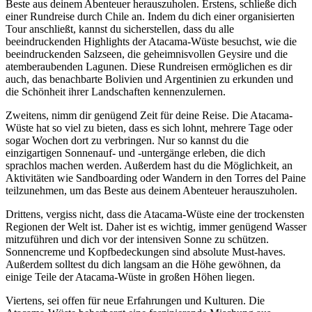
Beste aus deinem Abenteuer herauszuholen. Erstens, schließe dich
einer Rundreise durch Chile an. Indem du dich einer organisierten
Tour anschließt, kannst du sicherstellen, dass du alle
beeindruckenden Highlights der Atacama-Wüste besuchst, wie die
beeindruckenden Salzseen, die geheimnisvollen Geysire und die
atemberaubenden Lagunen. Diese Rundreisen ermöglichen es dir
auch, das benachbarte Bolivien und Argentinien zu erkunden und
die Schönheit ihrer Landschaften kennenzulernen.
Zweitens, nimm dir genügend Zeit für deine Reise. Die Atacama-
Wüste hat so viel zu bieten, dass es sich lohnt, mehrere Tage oder
sogar Wochen dort zu verbringen. Nur so kannst du die
einzigartigen Sonnenauf- und -untergänge erleben, die dich
sprachlos machen werden. Außerdem hast du die Möglichkeit, an
Aktivitäten wie Sandboarding oder Wandern in den Torres del Paine
teilzunehmen, um das Beste aus deinem Abenteuer herauszuholen.
Drittens, vergiss nicht, dass die Atacama-Wüste eine der trockensten
Regionen der Welt ist. Daher ist es wichtig, immer genügend Wasser
mitzuführen und dich vor der intensiven Sonne zu schützen.
Sonnencreme und Kopfbedeckungen sind absolute Must-haves.
Außerdem solltest du dich langsam an die Höhe gewöhnen, da
einige Teile der Atacama-Wüste in großen Höhen liegen.
Viertens, sei offen für neue Erfahrungen und Kulturen. Die