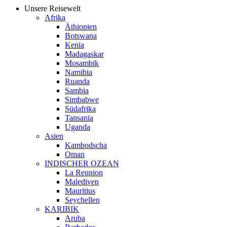
Unsere Reisewelt
Afrika
Äthiopien
Botswana
Kenia
Madagaskar
Mosambik
Namibia
Ruanda
Sambia
Simbabwe
Südafrika
Tansania
Uganda
Asien
Kambodscha
Oman
INDISCHER OZEAN
La Reunion
Malediven
Mauritius
Seychellen
KARIBIK
Aruba