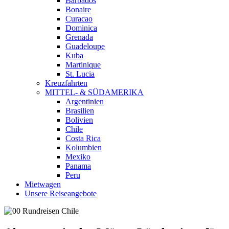
Barbados
Bonaire
Curacao
Dominica
Grenada
Guadeloupe
Kuba
Martinique
St. Lucia
Kreuzfahrten
MITTEL- & SÜDAMERIKA
Argentinien
Brasilien
Bolivien
Chile
Costa Rica
Kolumbien
Mexiko
Panama
Peru
Mietwagen
Unsere Reiseangebote