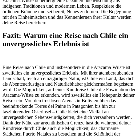
Atacama-Wüste beherbergt eine faszinierende Mischung aus
indigenen Traditionen und modernem Leben. Respektiere die
örtlichen Bräuche und sei bereit, Neues zu lernen. Die Begegnung
mit den Einheimischen und das Kennenlernen ihrer Kultur werden
deine Reise bereichern.
Fazit: Warum eine Reise nach Chile ein
unvergessliches Erlebnis ist
Eine Reise nach Chile und insbesondere in die Atacama-Wüste ist
zweifellos ein unvergessliches Erlebnis. Mit ihrer atemberaubenden
Landschaft, reich an einzigartiger Natur, ist Chile ein Land, das dich
als Abenteuerlustigen und Naturliebhaber gleichermaßen begeistern
wird. Die Möglichkeit, auf einer Rundreise Chile die Faszination der
Atacama-Wüste zu erkunden, wird zweifellos ein Höhepunkt deiner
Reise sein. Von den trostlosen Arenas in Bolivien über das
beeindruckende Torres del Paine in Patagonien bis hin zur
faszinierenden Osterinsel – Chile bietet eine Vielfalt an
unvergesslichen Sehenswürdigkeiten, die dich verzaubern werden.
Dank der Nähe zur argentinischen Grenze hast du während deiner
Rundreise durch Chile auch die Möglichkeit, das charmante
Städtchen Puerto Natales zu besuchen und die Schönheit der