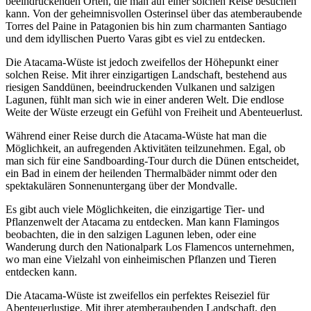
beeindruckenden Orten, die man auf einer solchen Reise besuchen
kann. Von der geheimnisvollen Osterinsel über das atemberaubende
Torres del Paine in Patagonien bis hin zum charmanten Santiago
und dem idyllischen Puerto Varas gibt es viel zu entdecken.
Die Atacama-Wüste ist jedoch zweifellos der Höhepunkt einer
solchen Reise. Mit ihrer einzigartigen Landschaft, bestehend aus
riesigen Sanddünen, beeindruckenden Vulkanen und salzigen
Lagunen, fühlt man sich wie in einer anderen Welt. Die endlose
Weite der Wüste erzeugt ein Gefühl von Freiheit und Abenteuerlust.
Während einer Reise durch die Atacama-Wüste hat man die
Möglichkeit, an aufregenden Aktivitäten teilzunehmen. Egal, ob
man sich für eine Sandboarding-Tour durch die Dünen entscheidet,
ein Bad in einem der heilenden Thermalbäder nimmt oder den
spektakulären Sonnenuntergang über der Mondvalle.
Es gibt auch viele Möglichkeiten, die einzigartige Tier- und
Pflanzenwelt der Atacama zu entdecken. Man kann Flamingos
beobachten, die in den salzigen Lagunen leben, oder eine
Wanderung durch den Nationalpark Los Flamencos unternehmen,
wo man eine Vielzahl von einheimischen Pflanzen und Tieren
entdecken kann.
Die Atacama-Wüste ist zweifellos ein perfektes Reiseziel für
Abenteuerlustige. Mit ihrer atemberaubenden Landschaft, den