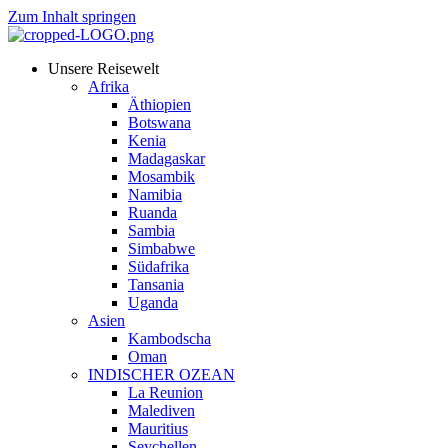
Zum Inhalt springen
Unsere Reisewelt
Afrika
Äthiopien
Botswana
Kenia
Madagaskar
Mosambik
Namibia
Ruanda
Sambia
Simbabwe
Südafrika
Tansania
Uganda
Asien
Kambodscha
Oman
INDISCHER OZEAN
La Reunion
Malediven
Mauritius
Seychellen