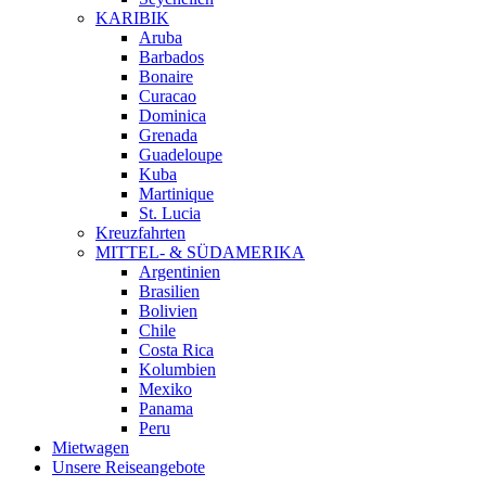
KARIBIK
Aruba
Barbados
Bonaire
Curacao
Dominica
Grenada
Guadeloupe
Kuba
Martinique
St. Lucia
Kreuzfahrten
MITTEL- & SÜDAMERIKA
Argentinien
Brasilien
Bolivien
Chile
Costa Rica
Kolumbien
Mexiko
Panama
Peru
Mietwagen
Unsere Reiseangebote