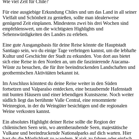
Wie viel Zeit für Chile?
Für eine ausgiebige Erkundung Chiles und um das Land in all seiner
Vielfalt und Schönheit zu genießen, sollte man idealerweise
genügend Zeit einplanen. Mindestens zwei bis drei Wochen sind
empfehlenswert, um die wichtigsten Highlights und
Sehenswürdigkeiten des Landes zu erleben.
Eine gute Ausgangsbasis für deine Reise könnte die Hauptstadt
Santiago sein, wo du einige Tage verbringen kannst, um die lebhafte
Kultur und Geschichte der Stadt zu erkunden. Von dort aus bietet
sich eine Reise in den Norden an, um die faszinierende Atacama-
Wüste zu besuchen, die für ihre beeindruckenden Landschaften und
geothermischen Aktivitäten bekannt ist.
Im Anschluss könntest du deine Reise weiter in den Süden
fortsetzen und Valparaíso entdecken, eine bezaubernde Hafenstadt
mit bunten Häusern und einer lebendigen Kunstszene. Noch weiter
südlich liegt das berühmte Valle Central, eine renommierte
Weinregion, in der du Weingüter besichtigen und die regionalen
Weine verkosten kannst.
Ein absolutes Highlight deiner Reise sollte die Region der
chilenischen Seen sein, wo atemberaubende Seen, majestätische
Vulkane und beeindruckende Nationalparks auf dich warten. Hier
hast du die Möglichkeit zu wandern, Kajak zu fahren oder einfach