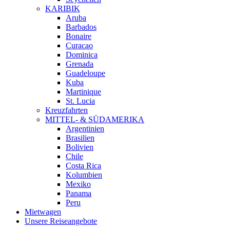
KARIBIK
Aruba
Barbados
Bonaire
Curacao
Dominica
Grenada
Guadeloupe
Kuba
Martinique
St. Lucia
Kreuzfahrten
MITTEL- & SÜDAMERIKA
Argentinien
Brasilien
Bolivien
Chile
Costa Rica
Kolumbien
Mexiko
Panama
Peru
Mietwagen
Unsere Reiseangebote