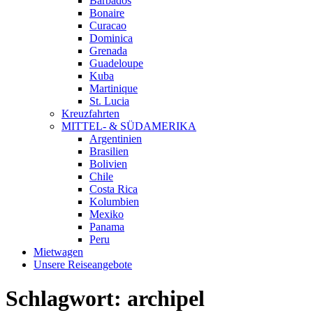
Barbados
Bonaire
Curacao
Dominica
Grenada
Guadeloupe
Kuba
Martinique
St. Lucia
Kreuzfahrten
MITTEL- & SÜDAMERIKA
Argentinien
Brasilien
Bolivien
Chile
Costa Rica
Kolumbien
Mexiko
Panama
Peru
Mietwagen
Unsere Reiseangebote
Schlagwort:
archipel