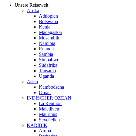
Unsere Reisewelt
Afrika
Äthiopien
Botswana
Kenia
Madagaskar
Mosambik
Namibia
Ruanda
Sambia
Simbabwe
Südafrika
Tansania
Uganda
Asien
Kambodscha
Oman
INDISCHER OZEAN
La Reunion
Malediven
Mauritius
Seychellen
KARIBIK
Aruba