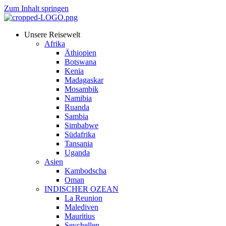
Zum Inhalt springen
Unsere Reisewelt
Afrika
Äthiopien
Botswana
Kenia
Madagaskar
Mosambik
Namibia
Ruanda
Sambia
Simbabwe
Südafrika
Tansania
Uganda
Asien
Kambodscha
Oman
INDISCHER OZEAN
La Reunion
Malediven
Mauritius
Seychellen