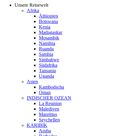
Unsere Reisewelt
Afrika
Äthiopien
Botswana
Kenia
Madagaskar
Mosambik
Namibia
Ruanda
Sambia
Simbabwe
Südafrika
Tansania
Uganda
Asien
Kambodscha
Oman
INDISCHER OZEAN
La Reunion
Malediven
Mauritius
Seychellen
KARIBIK
Aruba