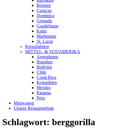
Barbados
Bonaire
Curacao
Dominica
Grenada
Guadeloupe
Kuba
Martinique
St. Lucia
Kreuzfahrten
MITTEL- & SÜDAMERIKA
Argentinien
Brasilien
Bolivien
Chile
Costa Rica
Kolumbien
Mexiko
Panama
Peru
Mietwagen
Unsere Reiseangebote
Schlagwort:
berggorilla