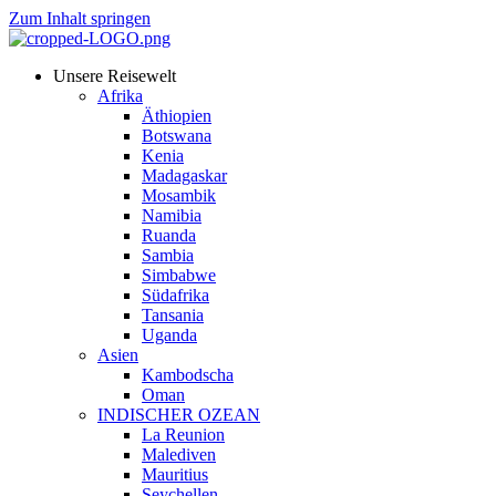
Zum Inhalt springen
Unsere Reisewelt
Afrika
Äthiopien
Botswana
Kenia
Madagaskar
Mosambik
Namibia
Ruanda
Sambia
Simbabwe
Südafrika
Tansania
Uganda
Asien
Kambodscha
Oman
INDISCHER OZEAN
La Reunion
Malediven
Mauritius
Seychellen