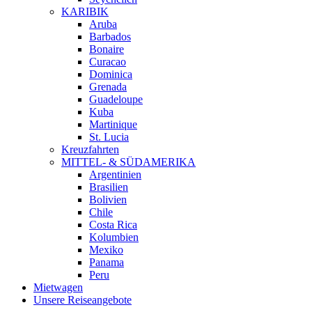
KARIBIK
Aruba
Barbados
Bonaire
Curacao
Dominica
Grenada
Guadeloupe
Kuba
Martinique
St. Lucia
Kreuzfahrten
MITTEL- & SÜDAMERIKA
Argentinien
Brasilien
Bolivien
Chile
Costa Rica
Kolumbien
Mexiko
Panama
Peru
Mietwagen
Unsere Reiseangebote