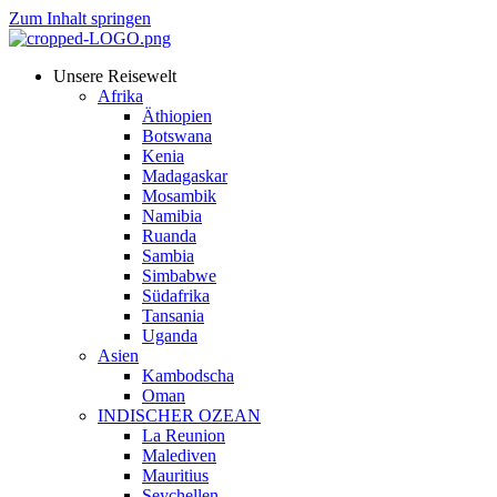
Zum Inhalt springen
Unsere Reisewelt
Afrika
Äthiopien
Botswana
Kenia
Madagaskar
Mosambik
Namibia
Ruanda
Sambia
Simbabwe
Südafrika
Tansania
Uganda
Asien
Kambodscha
Oman
INDISCHER OZEAN
La Reunion
Malediven
Mauritius
Seychellen