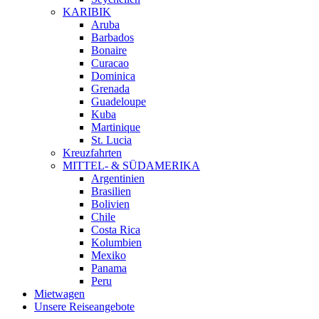
KARIBIK
Aruba
Barbados
Bonaire
Curacao
Dominica
Grenada
Guadeloupe
Kuba
Martinique
St. Lucia
Kreuzfahrten
MITTEL- & SÜDAMERIKA
Argentinien
Brasilien
Bolivien
Chile
Costa Rica
Kolumbien
Mexiko
Panama
Peru
Mietwagen
Unsere Reiseangebote