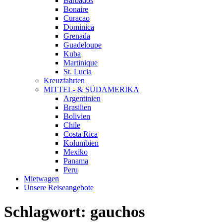
Barbados
Bonaire
Curacao
Dominica
Grenada
Guadeloupe
Kuba
Martinique
St. Lucia
Kreuzfahrten
MITTEL- & SÜDAMERIKA
Argentinien
Brasilien
Bolivien
Chile
Costa Rica
Kolumbien
Mexiko
Panama
Peru
Mietwagen
Unsere Reiseangebote
Schlagwort:
gauchos