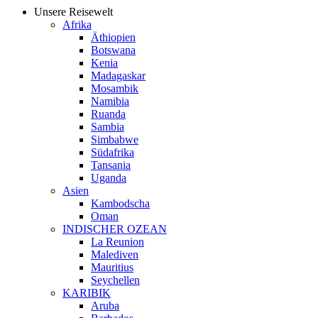
Unsere Reisewelt
Afrika
Äthiopien
Botswana
Kenia
Madagaskar
Mosambik
Namibia
Ruanda
Sambia
Simbabwe
Südafrika
Tansania
Uganda
Asien
Kambodscha
Oman
INDISCHER OZEAN
La Reunion
Malediven
Mauritius
Seychellen
KARIBIK
Aruba