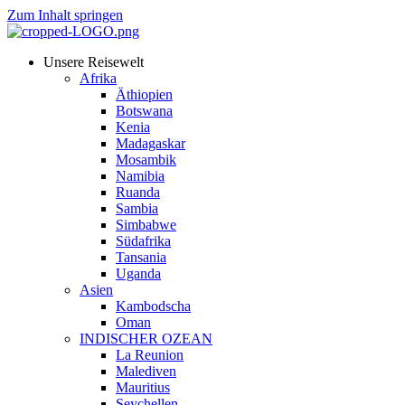
Zum Inhalt springen
Unsere Reisewelt
Afrika
Äthiopien
Botswana
Kenia
Madagaskar
Mosambik
Namibia
Ruanda
Sambia
Simbabwe
Südafrika
Tansania
Uganda
Asien
Kambodscha
Oman
INDISCHER OZEAN
La Reunion
Malediven
Mauritius
Seychellen