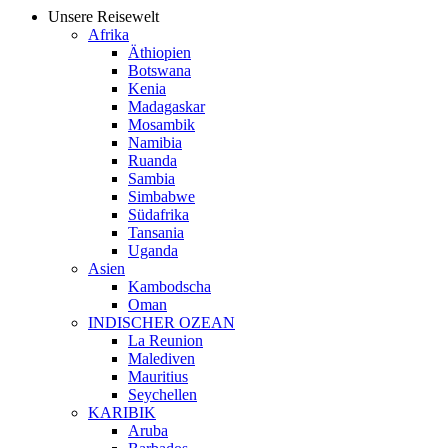
Unsere Reisewelt
Afrika
Äthiopien
Botswana
Kenia
Madagaskar
Mosambik
Namibia
Ruanda
Sambia
Simbabwe
Südafrika
Tansania
Uganda
Asien
Kambodscha
Oman
INDISCHER OZEAN
La Reunion
Malediven
Mauritius
Seychellen
KARIBIK
Aruba