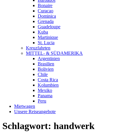
Barbados
Bonaire
Curacao
Dominica
Grenada
Guadeloupe
Kuba
Martinique
St. Lucia
Kreuzfahrten
MITTEL- & SÜDAMERIKA
Argentinien
Brasilien
Bolivien
Chile
Costa Rica
Kolumbien
Mexiko
Panama
Peru
Mietwagen
Unsere Reiseangebote
Schlagwort:
handwerk