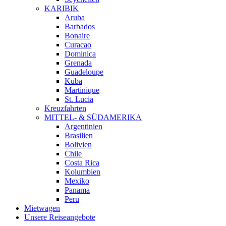
KARIBIK
Aruba
Barbados
Bonaire
Curacao
Dominica
Grenada
Guadeloupe
Kuba
Martinique
St. Lucia
Kreuzfahrten
MITTEL- & SÜDAMERIKA
Argentinien
Brasilien
Bolivien
Chile
Costa Rica
Kolumbien
Mexiko
Panama
Peru
Mietwagen
Unsere Reiseangebote