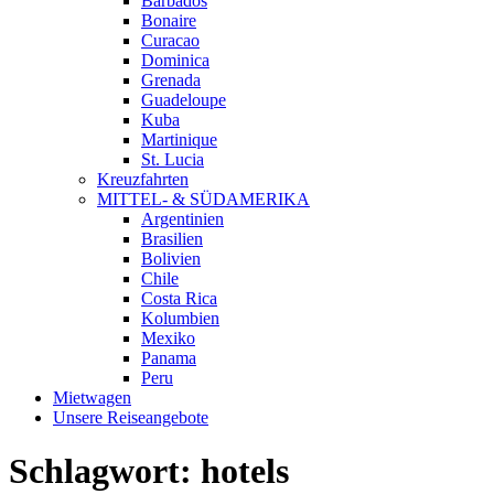
Barbados
Bonaire
Curacao
Dominica
Grenada
Guadeloupe
Kuba
Martinique
St. Lucia
Kreuzfahrten
MITTEL- & SÜDAMERIKA
Argentinien
Brasilien
Bolivien
Chile
Costa Rica
Kolumbien
Mexiko
Panama
Peru
Mietwagen
Unsere Reiseangebote
Schlagwort:
hotels