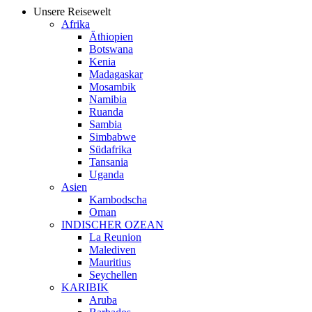
Unsere Reisewelt
Afrika
Äthiopien
Botswana
Kenia
Madagaskar
Mosambik
Namibia
Ruanda
Sambia
Simbabwe
Südafrika
Tansania
Uganda
Asien
Kambodscha
Oman
INDISCHER OZEAN
La Reunion
Malediven
Mauritius
Seychellen
KARIBIK
Aruba