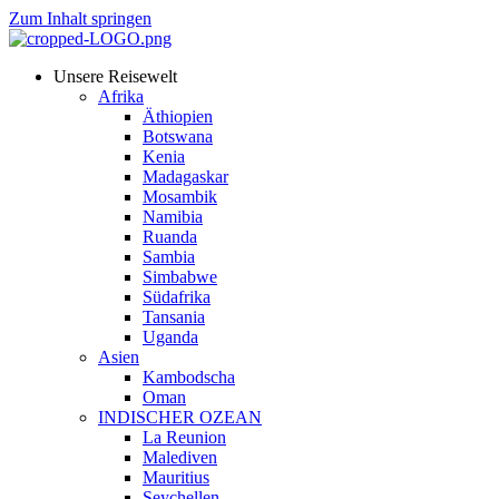
Zum Inhalt springen
Unsere Reisewelt
Afrika
Äthiopien
Botswana
Kenia
Madagaskar
Mosambik
Namibia
Ruanda
Sambia
Simbabwe
Südafrika
Tansania
Uganda
Asien
Kambodscha
Oman
INDISCHER OZEAN
La Reunion
Malediven
Mauritius
Seychellen