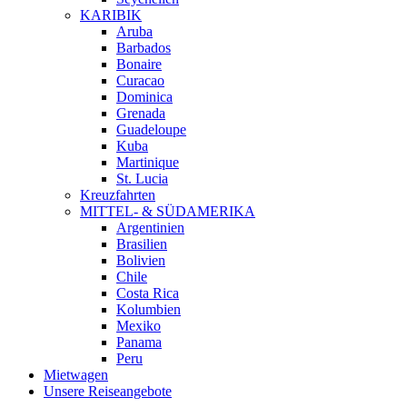
KARIBIK
Aruba
Barbados
Bonaire
Curacao
Dominica
Grenada
Guadeloupe
Kuba
Martinique
St. Lucia
Kreuzfahrten
MITTEL- & SÜDAMERIKA
Argentinien
Brasilien
Bolivien
Chile
Costa Rica
Kolumbien
Mexiko
Panama
Peru
Mietwagen
Unsere Reiseangebote