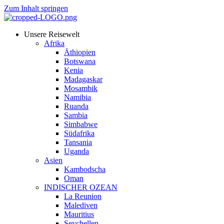
Zum Inhalt springen
Unsere Reisewelt
Afrika
Äthiopien
Botswana
Kenia
Madagaskar
Mosambik
Namibia
Ruanda
Sambia
Simbabwe
Südafrika
Tansania
Uganda
Asien
Kambodscha
Oman
INDISCHER OZEAN
La Reunion
Malediven
Mauritius
Seychellen