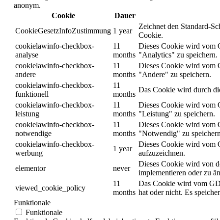
anonym.
Cookie
Dauer
Zeichnet den Standard-Sch
CookieGesetzInfoZustimmung
1 year
Cookie.
cookielawinfo-checkbox-
11
Dieses Cookie wird vom G
analyse
months
"Analytics" zu speichern.
cookielawinfo-checkbox-
11
Dieses Cookie wird vom G
andere
months
"Andere" zu speichern.
cookielawinfo-checkbox-
11
Das Cookie wird durch di
funktionell
months
cookielawinfo-checkbox-
11
Dieses Cookie wird vom G
leistung
months
"Leistung" zu speichern.
cookielawinfo-checkbox-
11
Dieses Cookie wird vom G
notwendige
months
"Notwendig" zu speichern
cookielawinfo-checkbox-
Dieses Cookie wird vom G
1 year
werbung
aufzuzeichnen.
Dieses Cookie wird von d
elementor
never
implementieren oder zu än
11
Das Cookie wird vom GDPR
viewed_cookie_policy
months
hat oder nicht. Es speiche
Funktionale
Funktionale