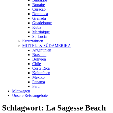
Barbados
Bonaire
Curacao
Dominica
Grenada
Guadeloupe
Kuba
Martinique
St. Lucia
Kreuzfahrten
MITTEL- & SÜDAMERIKA
Argentinien
Brasilien
Bolivien
Chile
Costa Rica
Kolumbien
Mexiko
Panama
Peru
Mietwagen
Unsere Reiseangebote
Schlagwort:
La Sagesse Beach