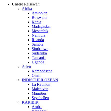
Unsere Reisewelt
Afrika
Äthiopien
Botswana
Kenia
Madagaskar
Mosambik
Namibia
Ruanda
Sambia
Simbabwe
Südafrika
Tansania
Uganda
Asien
Kambodscha
Oman
INDISCHER OZEAN
La Reunion
Malediven
Mauritius
Seychellen
KARIBIK
Aruba