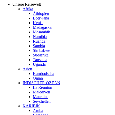
Unsere Reisewelt
Afrika
Äthiopien
Botswana
Kenia
Madagaskar
Mosambik
Namibia
Ruanda
Sambia
Simbabwe
Südafrika
Tansania
Uganda
Asien
Kambodscha
Oman
INDISCHER OZEAN
La Reunion
Malediven
Mauritius
Seychellen
KARIBIK
Aruba