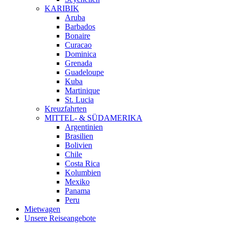
KARIBIK
Aruba
Barbados
Bonaire
Curacao
Dominica
Grenada
Guadeloupe
Kuba
Martinique
St. Lucia
Kreuzfahrten
MITTEL- & SÜDAMERIKA
Argentinien
Brasilien
Bolivien
Chile
Costa Rica
Kolumbien
Mexiko
Panama
Peru
Mietwagen
Unsere Reiseangebote