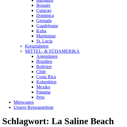
Barbados
Bonaire
Curacao
Dominica
Grenada
Guadeloupe
Kuba
Martinique
St. Lucia
Kreuzfahrten
MITTEL- & SÜDAMERIKA
Argentinien
Brasilien
Bolivien
Chile
Costa Rica
Kolumbien
Mexiko
Panama
Peru
Mietwagen
Unsere Reiseangebote
Schlagwort:
La Saline Beach