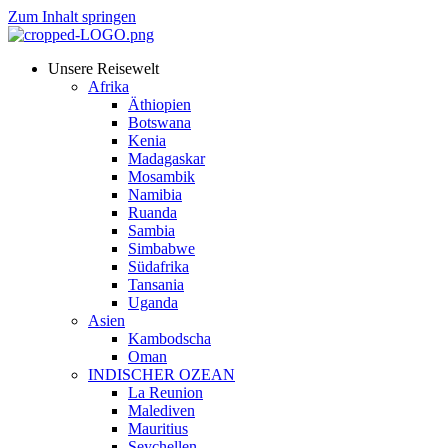
Zum Inhalt springen
Unsere Reisewelt
Afrika
Äthiopien
Botswana
Kenia
Madagaskar
Mosambik
Namibia
Ruanda
Sambia
Simbabwe
Südafrika
Tansania
Uganda
Asien
Kambodscha
Oman
INDISCHER OZEAN
La Reunion
Malediven
Mauritius
Seychellen