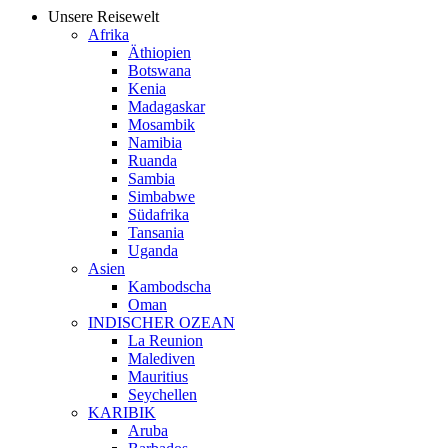
Unsere Reisewelt
Afrika
Äthiopien
Botswana
Kenia
Madagaskar
Mosambik
Namibia
Ruanda
Sambia
Simbabwe
Südafrika
Tansania
Uganda
Asien
Kambodscha
Oman
INDISCHER OZEAN
La Reunion
Malediven
Mauritius
Seychellen
KARIBIK
Aruba