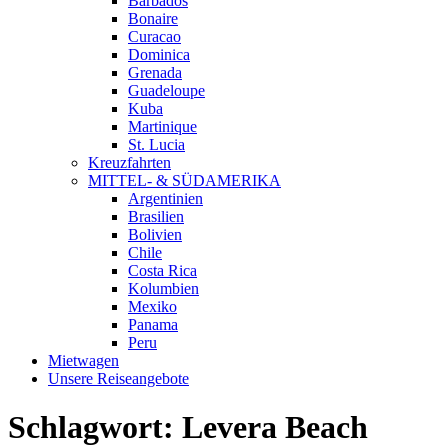
Barbados
Bonaire
Curacao
Dominica
Grenada
Guadeloupe
Kuba
Martinique
St. Lucia
Kreuzfahrten
MITTEL- & SÜDAMERIKA
Argentinien
Brasilien
Bolivien
Chile
Costa Rica
Kolumbien
Mexiko
Panama
Peru
Mietwagen
Unsere Reiseangebote
Schlagwort:
Levera Beach