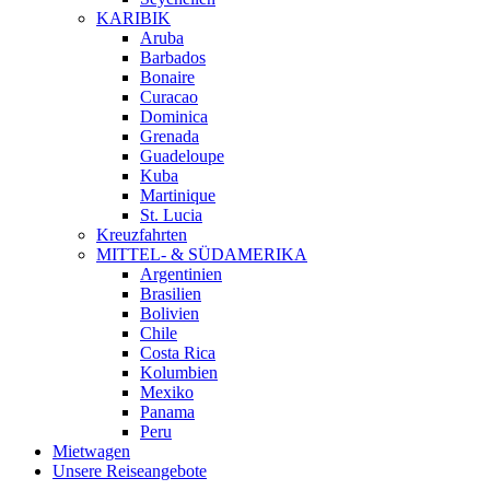
KARIBIK
Aruba
Barbados
Bonaire
Curacao
Dominica
Grenada
Guadeloupe
Kuba
Martinique
St. Lucia
Kreuzfahrten
MITTEL- & SÜDAMERIKA
Argentinien
Brasilien
Bolivien
Chile
Costa Rica
Kolumbien
Mexiko
Panama
Peru
Mietwagen
Unsere Reiseangebote