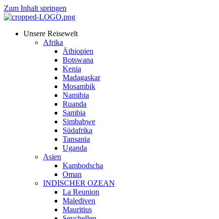
Zum Inhalt springen
Unsere Reisewelt
Afrika
Äthiopien
Botswana
Kenia
Madagaskar
Mosambik
Namibia
Ruanda
Sambia
Simbabwe
Südafrika
Tansania
Uganda
Asien
Kambodscha
Oman
INDISCHER OZEAN
La Reunion
Malediven
Mauritius
Seychellen