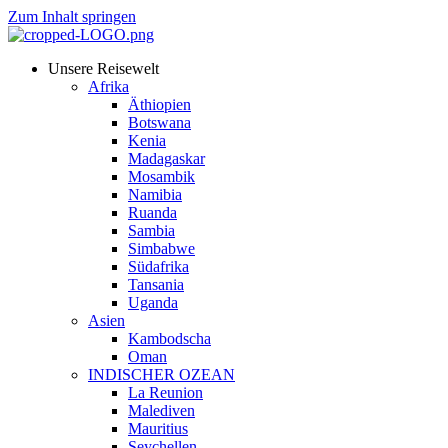
Zum Inhalt springen
Unsere Reisewelt
Afrika
Äthiopien
Botswana
Kenia
Madagaskar
Mosambik
Namibia
Ruanda
Sambia
Simbabwe
Südafrika
Tansania
Uganda
Asien
Kambodscha
Oman
INDISCHER OZEAN
La Reunion
Malediven
Mauritius
Seychellen