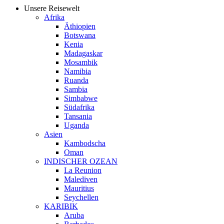
Unsere Reisewelt
Afrika
Äthiopien
Botswana
Kenia
Madagaskar
Mosambik
Namibia
Ruanda
Sambia
Simbabwe
Südafrika
Tansania
Uganda
Asien
Kambodscha
Oman
INDISCHER OZEAN
La Reunion
Malediven
Mauritius
Seychellen
KARIBIK
Aruba