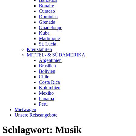
Barbados
Bonaire
Curacao
Dominica
Grenada
Guadeloupe
Kuba
Martinique
St. Lucia
Kreuzfahrten
MITTEL- & SÜDAMERIKA
Argentinien
Brasilien
Bolivien
Chile
Costa Rica
Kolumbien
Mexiko
Panama
Peru
Mietwagen
Unsere Reiseangebote
Schlagwort:
Musik