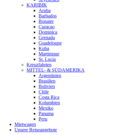
KARIBIK
Aruba
Barbados
Bonaire
Curacao
Dominica
Grenada
Guadeloupe
Kuba
Martinique
St. Lucia
Kreuzfahrten
MITTEL- & SÜDAMERIKA
Argentinien
Brasilien
Bolivien
Chile
Costa Rica
Kolumbien
Mexiko
Panama
Peru
Mietwagen
Unsere Reiseangebote