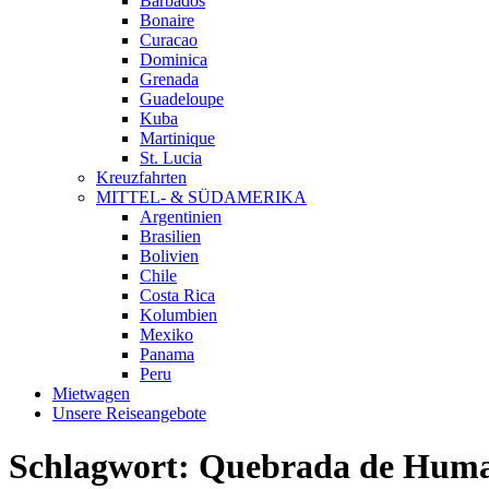
Barbados
Bonaire
Curacao
Dominica
Grenada
Guadeloupe
Kuba
Martinique
St. Lucia
Kreuzfahrten
MITTEL- & SÜDAMERIKA
Argentinien
Brasilien
Bolivien
Chile
Costa Rica
Kolumbien
Mexiko
Panama
Peru
Mietwagen
Unsere Reiseangebote
Schlagwort:
Quebrada de Hum