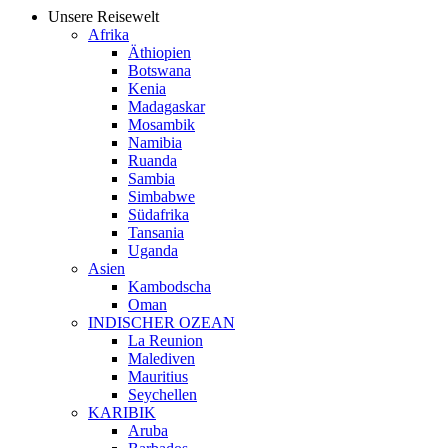
Unsere Reisewelt
Afrika
Äthiopien
Botswana
Kenia
Madagaskar
Mosambik
Namibia
Ruanda
Sambia
Simbabwe
Südafrika
Tansania
Uganda
Asien
Kambodscha
Oman
INDISCHER OZEAN
La Reunion
Malediven
Mauritius
Seychellen
KARIBIK
Aruba