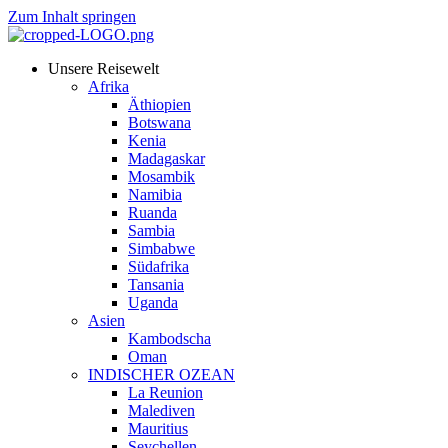
Zum Inhalt springen
Unsere Reisewelt
Afrika
Äthiopien
Botswana
Kenia
Madagaskar
Mosambik
Namibia
Ruanda
Sambia
Simbabwe
Südafrika
Tansania
Uganda
Asien
Kambodscha
Oman
INDISCHER OZEAN
La Reunion
Malediven
Mauritius
Seychellen