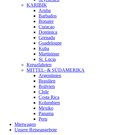
KARIBIK
Aruba
Barbados
Bonaire
Curacao
Dominica
Grenada
Guadeloupe
Kuba
Martinique
St. Lucia
Kreuzfahrten
MITTEL- & SÜDAMERIKA
Argentinien
Brasilien
Bolivien
Chile
Costa Rica
Kolumbien
Mexiko
Panama
Peru
Mietwagen
Unsere Reiseangebote