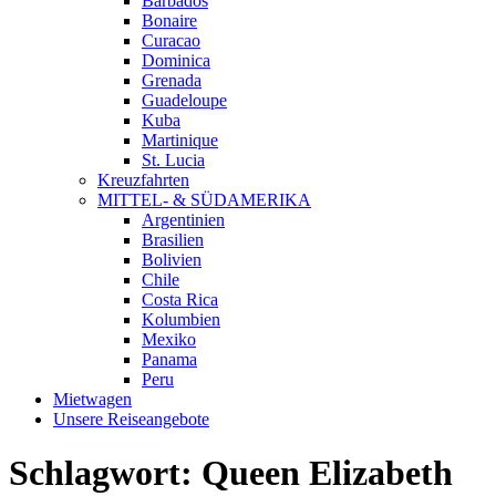
Barbados
Bonaire
Curacao
Dominica
Grenada
Guadeloupe
Kuba
Martinique
St. Lucia
Kreuzfahrten
MITTEL- & SÜDAMERIKA
Argentinien
Brasilien
Bolivien
Chile
Costa Rica
Kolumbien
Mexiko
Panama
Peru
Mietwagen
Unsere Reiseangebote
Schlagwort:
Queen Elizabeth