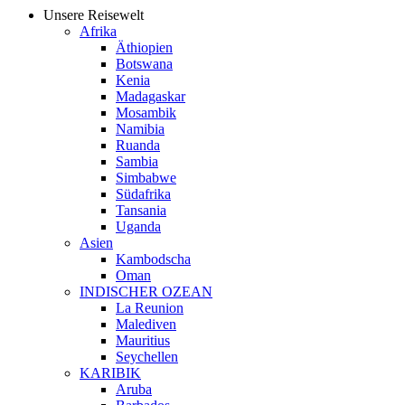
Unsere Reisewelt
Afrika
Äthiopien
Botswana
Kenia
Madagaskar
Mosambik
Namibia
Ruanda
Sambia
Simbabwe
Südafrika
Tansania
Uganda
Asien
Kambodscha
Oman
INDISCHER OZEAN
La Reunion
Malediven
Mauritius
Seychellen
KARIBIK
Aruba