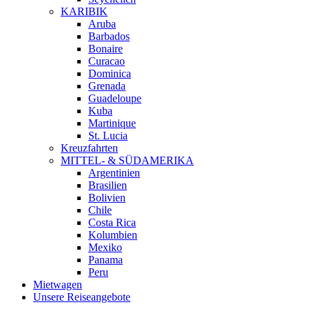
KARIBIK
Aruba
Barbados
Bonaire
Curacao
Dominica
Grenada
Guadeloupe
Kuba
Martinique
St. Lucia
Kreuzfahrten
MITTEL- & SÜDAMERIKA
Argentinien
Brasilien
Bolivien
Chile
Costa Rica
Kolumbien
Mexiko
Panama
Peru
Mietwagen
Unsere Reiseangebote