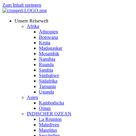
Zum Inhalt springen
Unsere Reisewelt
Afrika
Äthiopien
Botswana
Kenia
Madagaskar
Mosambik
Namibia
Ruanda
Sambia
Simbabwe
Südafrika
Tansania
Uganda
Asien
Kambodscha
Oman
INDISCHER OZEAN
La Reunion
Malediven
Mauritius
Seychellen