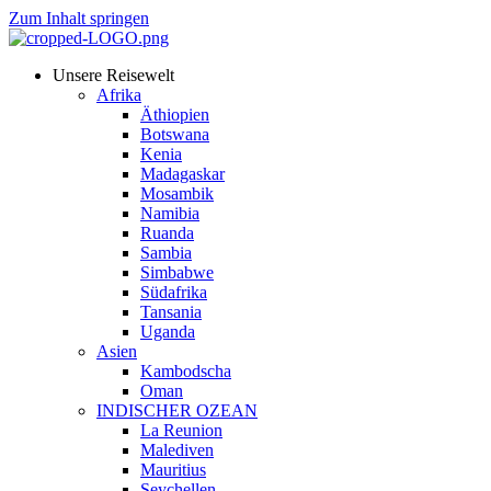
Zum Inhalt springen
Unsere Reisewelt
Afrika
Äthiopien
Botswana
Kenia
Madagaskar
Mosambik
Namibia
Ruanda
Sambia
Simbabwe
Südafrika
Tansania
Uganda
Asien
Kambodscha
Oman
INDISCHER OZEAN
La Reunion
Malediven
Mauritius
Seychellen