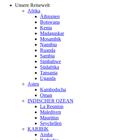
Unsere Reisewelt
Afrika
Äthiopien
Botswana
Kenia
Madagaskar
Mosambik
Namibia
Ruanda
Sambia
Simbabwe
Südafrika
Tansania
Uganda
Asien
Kambodscha
Oman
INDISCHER OZEAN
La Reunion
Malediven
Mauritius
Seychellen
KARIBIK
Aruba