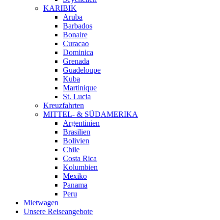
KARIBIK
Aruba
Barbados
Bonaire
Curacao
Dominica
Grenada
Guadeloupe
Kuba
Martinique
St. Lucia
Kreuzfahrten
MITTEL- & SÜDAMERIKA
Argentinien
Brasilien
Bolivien
Chile
Costa Rica
Kolumbien
Mexiko
Panama
Peru
Mietwagen
Unsere Reiseangebote