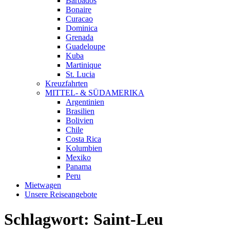
Barbados
Bonaire
Curacao
Dominica
Grenada
Guadeloupe
Kuba
Martinique
St. Lucia
Kreuzfahrten
MITTEL- & SÜDAMERIKA
Argentinien
Brasilien
Bolivien
Chile
Costa Rica
Kolumbien
Mexiko
Panama
Peru
Mietwagen
Unsere Reiseangebote
Schlagwort:
Saint-Leu