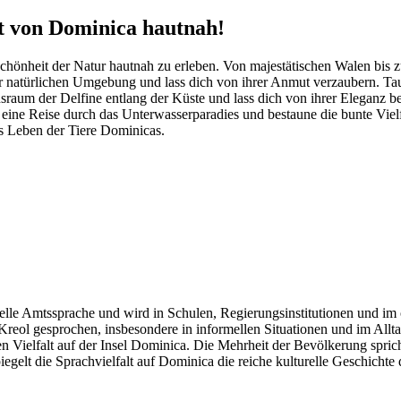
t von Dominica hautnah!
Schönheit der Natur hautnah zu erleben. Von majestätischen Walen bis zu
r natürlichen Umgebung und lass dich von ihrer Anmut verzaubern. Ta
raum der Delfine entlang der Küste und lass dich von ihrer Eleganz be
f eine Reise durch das Unterwasserparadies und bestaune die bunte Vie
as Leben der Tiere Dominicas.
zielle Amtssprache und wird in Schulen, Regierungsinstitutionen und i
eol gesprochen, insbesondere in informellen Situationen und im Allta
len Vielfalt auf der Insel Dominica. Die Mehrheit der Bevölkerung spri
egelt die Sprachvielfalt auf Dominica die reiche kulturelle Geschichte d