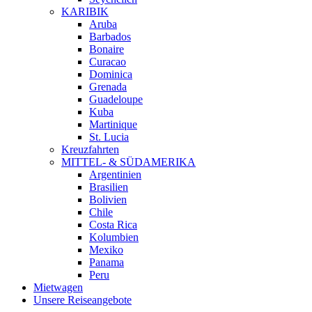
KARIBIK
Aruba
Barbados
Bonaire
Curacao
Dominica
Grenada
Guadeloupe
Kuba
Martinique
St. Lucia
Kreuzfahrten
MITTEL- & SÜDAMERIKA
Argentinien
Brasilien
Bolivien
Chile
Costa Rica
Kolumbien
Mexiko
Panama
Peru
Mietwagen
Unsere Reiseangebote