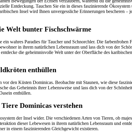
eganten Bewegungen der Echsen verzaubern, während du die geheimnisvo
enzielle Entdeckung. Tauchen Sie ein in dieses faszinierende Ökosyste
 karibischen Insel wird Ihnen unvergessliche Erinnerungen bescheren – 
die Welt bunter Fischschwärme
e ein wahres Paradies für Taucher und Schnorchler. Die farbenfrohen F
sbewohner in ihrem natürlichen Lebensraum und lass dich von der Sch
ntdecke die geheimnisvolle Welt unter der Oberfläche des karibischen 
ldkröten enthüllen
n vor den Küsten Dominicas. Beobachte mit Staunen, wie diese faszinie
rsche das Geheimnis ihrer Lebensweise und lass dich von der Schönhei
Dasein enthüllen.
r Tiere Dominicas verstehen
system der Insel wider. Die verschiedenen Arten von Tieren, ob majest
raktion dieser Lebewesen in ihrem natürlichen Lebensraum und entdec
r in einem faszinierenden Gleichgewicht existieren.