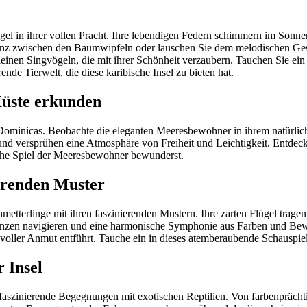
el in ihrer vollen Pracht. Ihre lebendigen Federn schimmern im Sonne
anz zwischen den Baumwipfeln oder lauschen Sie dem melodischen Gesan
leinen Singvögeln, die mit ihrer Schönheit verzaubern. Tauchen Sie ein 
de Tierwelt, die diese karibische Insel zu bieten hat.
Küste erkunden
 Dominicas. Beobachte die eleganten Meeresbewohner in ihrem natürlich
und versprühen eine Atmosphäre von Freiheit und Leichtigkeit. Entdeck
che Spiel der Meeresbewohner bewunderst.
ierenden Muster
tterlinge mit ihren faszinierenden Mustern. Ihre zarten Flügel tragen
anzen navigieren und eine harmonische Symphonie aus Farben und Beweg
 voller Anmut entführt. Tauche ein in dieses atemberaubende Schauspie
 Insel
aszinierende Begegnungen mit exotischen Reptilien. Von farbenprächtig