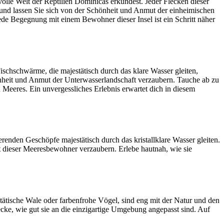
lle Welt der Reptilien Dominicas erkundest. Jeder Flecken dieser
m und lassen Sie sich von der Schönheit und Anmut der einheimischen
jede Begegnung mit einem Bewohner dieser Insel ist ein Schritt näher
ischschwärme, die majestätisch durch das klare Wasser gleiten,
önheit und Anmut der Unterwasserlandschaft verzaubern. Tauche ab zu
Meeres. Ein unvergessliches Erlebnis erwartet dich in diesem
renden Geschöpfe majestätisch durch das kristallklare Wasser gleiten.
t dieser Meeresbewohner verzaubern. Erlebe hautnah, wie sie
ätische Wale oder farbenfrohe Vögel, sind eng mit der Natur und den
ke, wie gut sie an die einzigartige Umgebung angepasst sind. Auf