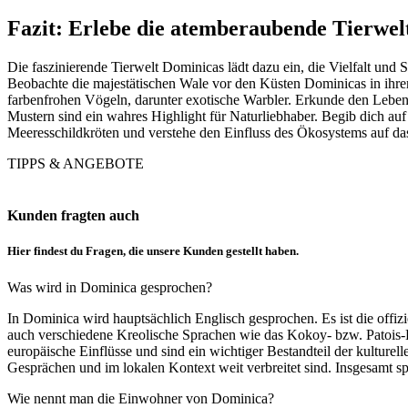
Fazit: Erlebe die atemberaubende Tierwel
Die faszinierende Tierwelt Dominicas lädt dazu ein, die Vielfalt und 
Beobachte die majestätischen Wale vor den Küsten Dominicas in ihre
farbenfrohen Vögeln, darunter exotische Warbler. Erkunde den Lebens
Mustern sind ein wahres Highlight für Naturliebhaber. Begib dich au
Meeresschildkröten und verstehe den Einfluss des Ökosystems auf d
TIPPS & ANGEBOTE
Kunden fragten auch
Hier findest du Fragen, die unsere Kunden gestellt haben.
Was wird in Dominica gesprochen?
In Dominica wird hauptsächlich Englisch gesprochen. Es ist die offi
auch verschiedene Kreolische Sprachen wie das Kokoy- bzw. Patois-Kr
europäische Einflüsse und sind ein wichtiger Bestandteil der kulturel
Gesprächen und im lokalen Kontext weit verbreitet sind. Insgesamt spi
Wie nennt man die Einwohner von Dominica?