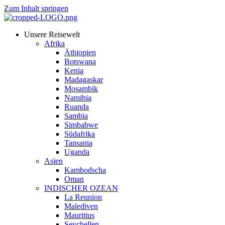
Zum Inhalt springen
Unsere Reisewelt
Afrika
Äthiopien
Botswana
Kenia
Madagaskar
Mosambik
Namibia
Ruanda
Sambia
Simbabwe
Südafrika
Tansania
Uganda
Asien
Kambodscha
Oman
INDISCHER OZEAN
La Reunion
Malediven
Mauritius
Seychellen