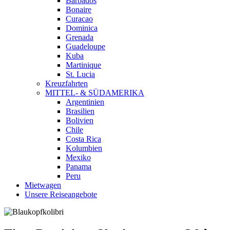
Barbados
Bonaire
Curacao
Dominica
Grenada
Guadeloupe
Kuba
Martinique
St. Lucia
Kreuzfahrten
MITTEL- & SÜDAMERIKA
Argentinien
Brasilien
Bolivien
Chile
Costa Rica
Kolumbien
Mexiko
Panama
Peru
Mietwagen
Unsere Reiseangebote