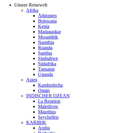
Unsere Reisewelt
Afrika
Äthiopien
Botswana
Kenia
Madagaskar
Mosambik
Namibia
Ruanda
Sambia
Simbabwe
Südafrika
Tansania
Uganda
Asien
Kambodscha
Oman
INDISCHER OZEAN
La Reunion
Malediven
Mauritius
Seychellen
KARIBIK
Aruba