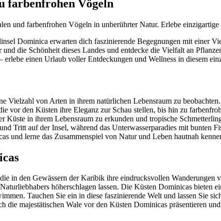
u farbenfrohen Vögeln
n und farbenfrohen Vögeln in unberührter Natur. Erlebe einzigartige 
nsel Dominica erwarten dich faszinierende Begegnungen mit einer Viel
tur und die Schönheit dieses Landes und entdecke die Vielfalt an Pflanz
 erlebe einen Urlaub voller Entdeckungen und Wellness in diesem einz
ne Vielzahl von Arten in ihrem natürlichen Lebensraum zu beobachten. Au
e vor den Küsten ihre Eleganz zur Schau stellen, bis hin zu farbenfro
der Küste in ihrem Lebensraum zu erkunden und tropische Schmetterlinge
 und Tritt auf der Insel, während das Unterwasserparadies mit bunten
nicas und lerne das Zusammenspiel von Natur und Leben hautnah kenne
icas
die in den Gewässern der Karibik ihre eindrucksvollen Wanderungen v
s Naturliebhabers höherschlagen lassen. Die Küsten Dominicas bieten ei
immen. Tauchen Sie ein in diese faszinierende Welt und lassen Sie sic
ch die majestätischen Wale vor den Küsten Dominicas präsentieren und 