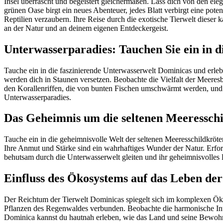
Insel überrascht und begeistert gleichermaßen. Lass dich von den el
grünen Oase birgt ein neues Abenteuer, jedes Blatt verbirgt eine pot
Reptilien verzaubern. Ihre Reise durch die exotische Tierwelt dieser
an der Natur und an deinem eigenen Entdeckergeist.
Unterwasserparadies: Tauchen Sie ein in 
Tauche ein in die faszinierende Unterwasserwelt Dominicas und erleb
werden dich in Staunen versetzen. Beobachte die Vielfalt der Meere
den Korallenriffen, die von bunten Fischen umschwärmt werden, und e
Unterwasserparadies.
Das Geheimnis um die seltenen Meeresschi
Tauche ein in die geheimnisvolle Welt der seltenen Meeresschildkröte
Ihre Anmut und Stärke sind ein wahrhaftiges Wunder der Natur. Erfo
behutsam durch die Unterwasserwelt gleiten und ihr geheimnisvolles 
Einfluss des Ökosystems auf das Leben de
Der Reichtum der Tierwelt Dominicas spiegelt sich im komplexen Öko
Pflanzen des Regenwaldes verbunden. Beobachte die harmonische Inte
Dominica kannst du hautnah erleben, wie das Land und seine Bewohne