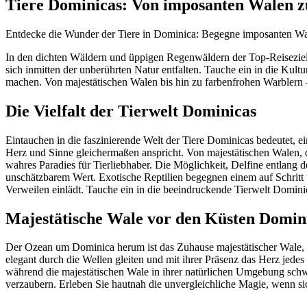
Tiere Dominicas: Von imposanten Walen z
Entdecke die Wunder der Tiere in Dominica: Begegne imposanten Wale
In den dichten Wäldern und üppigen Regenwäldern der Top-Reisezieli
sich inmitten der unberührten Natur entfalten. Tauche ein in die Kul
machen. Von majestätischen Walen bis hin zu farbenfrohen Warblern –
Die Vielfalt der Tierwelt Dominicas
Eintauchen in die faszinierende Welt der Tiere Dominicas bedeutet, ei
Herz und Sinne gleichermaßen anspricht. Von majestätischen Walen, di
wahres Paradies für Tierliebhaber. Die Möglichkeit, Delfine entlang 
unschätzbarem Wert. Exotische Reptilien begegnen einem auf Schritt
Verweilen einlädt. Tauche ein in die beeindruckende Tierwelt Domi
Majestätische Wale vor den Küsten Domin
Der Ozean um Dominica herum ist das Zuhause majestätischer Wale, 
elegant durch die Wellen gleiten und mit ihrer Präsenz das Herz jede
während die majestätischen Wale in ihrer natürlichen Umgebung schw
verzaubern. Erleben Sie hautnah die unvergleichliche Magie, wenn si