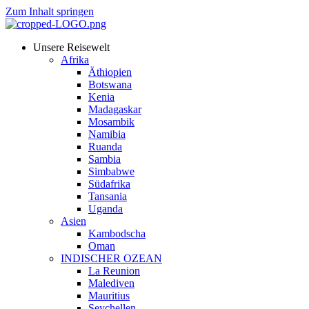
Zum Inhalt springen
Unsere Reisewelt
Afrika
Äthiopien
Botswana
Kenia
Madagaskar
Mosambik
Namibia
Ruanda
Sambia
Simbabwe
Südafrika
Tansania
Uganda
Asien
Kambodscha
Oman
INDISCHER OZEAN
La Reunion
Malediven
Mauritius
Seychellen