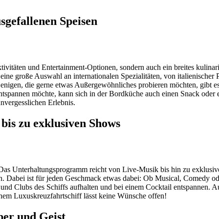
usgefallenen Speisen
tivitäten und Entertainment-Optionen, sondern auch ein breites kulinar
ine große Auswahl an internationalen Spezialitäten, von italienischer 
ejenigen, die gerne etwas Außergewöhnliches probieren möchten, gibt 
 entspannen möchte, kann sich in der Bordküche auch einen Snack oder e
nvergesslichen Erlebnis.
is zu exklusiven Shows
g. Das Unterhaltungsprogramm reicht von Live-Musik bis hin zu exklu
en. Dabei ist für jeden Geschmack etwas dabei: Ob Musical, Comedy od
 und Clubs des Schiffs aufhalten und bei einem Cocktail entspannen. A
em Luxuskreuzfahrtschiff lässt keine Wünsche offen!
er und Geist