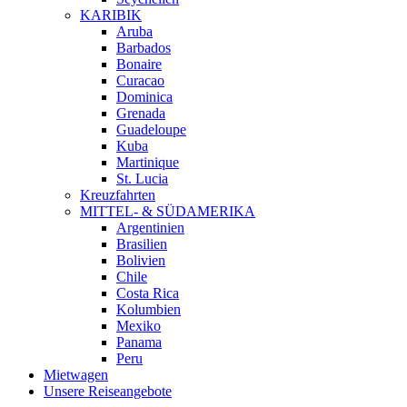
KARIBIK
Aruba
Barbados
Bonaire
Curacao
Dominica
Grenada
Guadeloupe
Kuba
Martinique
St. Lucia
Kreuzfahrten
MITTEL- & SÜDAMERIKA
Argentinien
Brasilien
Bolivien
Chile
Costa Rica
Kolumbien
Mexiko
Panama
Peru
Mietwagen
Unsere Reiseangebote