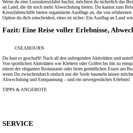
Wenn du eine Luxuskreuzfahrt buchst, möchtest du sicherlich das Be
an Land, die dir noch mehr Abwechslung bieten. Du kannst zum Beisp
Kreuzfahrtschiffe bieten organisierte Ausflüge an, die von erfahren
Option du dich entscheidest, eines ist sicher: Ein Ausflug an Land w
Fazit: Eine Reise voller Erlebnisse, Abw
©SEABOURN
Du hast es geschafft! Nach all den aufregenden Aktivitäten und unterh
Von sportlichen Aktivitäten wie Klettern oder Golfen bis hin zu ent
einem der eleganten Restaurants oder beim gemütlichen Essen am Buf
wenn Du zwischendurch einfach nur die Seele baumeln lassen möchtest
Abwechslung und Entspannung – und ein unvergessliches Erlebnis!
TIPPS & ANGEBOTE
SERVICE