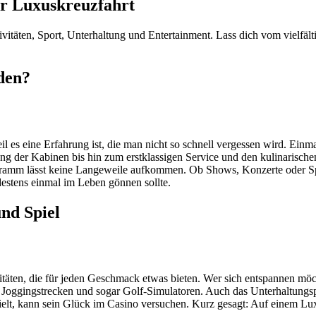
er Luxuskreuzfahrt
itäten, Sport, Unterhaltung und Entertainment. Lass dich vom vielfält
den?
 es eine Erfahrung ist, die man nicht so schnell vergessen wird. Einma
g der Kabinen bis hin zum erstklassigen Service und den kulinarische
m lässt keine Langeweile aufkommen. Ob Shows, Konzerte oder Sportak
destens einmal im Leben gönnen sollte.
nd Spiel
itäten, die für jeden Geschmack etwas bieten. Wer sich entspannen möc
os, Joggingstrecken und sogar Golf-Simulatoren. Auch das Unterhaltun
elt, kann sein Glück im Casino versuchen. Kurz gesagt: Auf einem Luxu