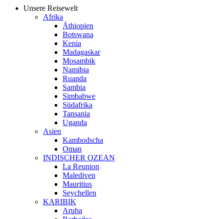
Unsere Reisewelt
Afrika
Äthiopien
Botswana
Kenia
Madagaskar
Mosambik
Namibia
Ruanda
Sambia
Simbabwe
Südafrika
Tansania
Uganda
Asien
Kambodscha
Oman
INDISCHER OZEAN
La Reunion
Malediven
Mauritius
Seychellen
KARIBIK
Aruba