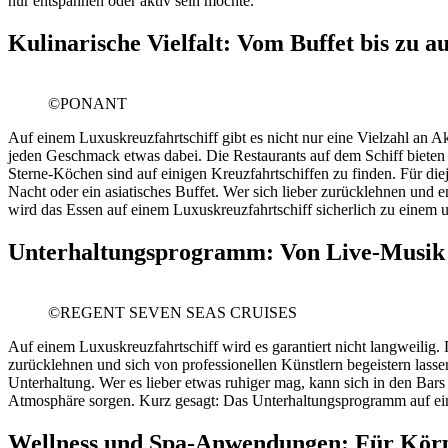
nur entspannen oder aktiv sein möchte.
Kulinarische Vielfalt: Vom Buffet bis zu a
©PONANT
Auf einem Luxuskreuzfahrtschiff gibt es nicht nur eine Vielzahl an Ak
jeden Geschmack etwas dabei. Die Restaurants auf dem Schiff bieten e
Sterne-Köchen sind auf einigen Kreuzfahrtschiffen zu finden. Für di
Nacht oder ein asiatisches Buffet. Wer sich lieber zurücklehnen und
wird das Essen auf einem Luxuskreuzfahrtschiff sicherlich zu einem u
Unterhaltungsprogramm: Von Live-Musik b
©REGENT SEVEN SEAS CRUISES
Auf einem Luxuskreuzfahrtschiff wird es garantiert nicht langweili
zurücklehnen und sich von professionellen Künstlern begeistern lass
Unterhaltung. Wer es lieber etwas ruhiger mag, kann sich in den Bars
Atmosphäre sorgen. Kurz gesagt: Das Unterhaltungsprogramm auf ein
Wellness und Spa-Anwendungen: Für Körp