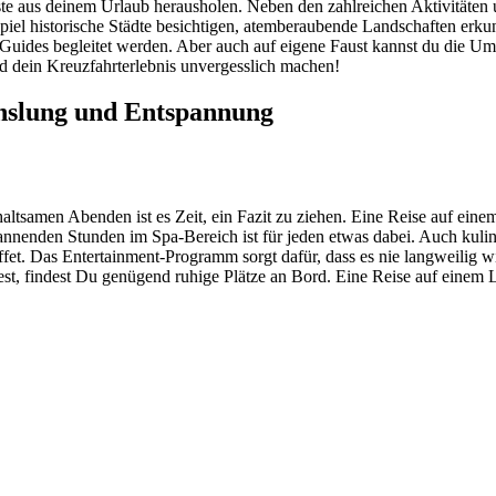
ste aus deinem Urlaub herausholen. Neben den zahlreichen Aktivitäten
iel historische Städte besichtigen, atemberaubende Landschaften erku
en Guides begleitet werden. Aber auch auf eigene Faust kannst du die 
ird dein Kreuzfahrterlebnis unvergesslich machen!
echslung und Entspannung
altsamen Abenden ist es Zeit, ein Fazit zu ziehen. Eine Reise auf einem
spannenden Stunden im Spa-Bereich ist für jeden etwas dabei. Auch kul
fet. Das Entertainment-Programm sorgt dafür, dass es nie langweilig 
, findest Du genügend ruhige Plätze an Bord. Eine Reise auf einem Lu