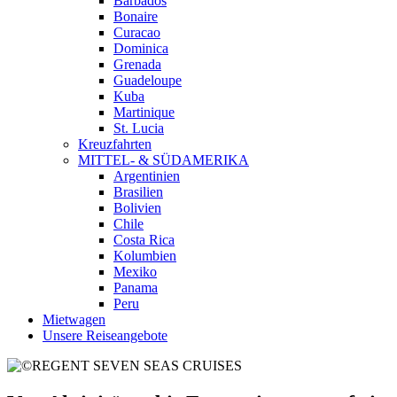
Barbados
Bonaire
Curacao
Dominica
Grenada
Guadeloupe
Kuba
Martinique
St. Lucia
Kreuzfahrten
MITTEL- & SÜDAMERIKA
Argentinien
Brasilien
Bolivien
Chile
Costa Rica
Kolumbien
Mexiko
Panama
Peru
Mietwagen
Unsere Reiseangebote