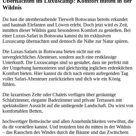
Übernachten im Luxuscamp: Komfort mitten in der
Wildnis
Du hast die atemberaubende Tierwelt Botswanas bereits erkundet
und hautnah Elefanten und Löwen erlebt. Doch jetzt wird es Zeit,
inmitten dieser Wildnis ganz besonderen Komfort zu genießen. Bei
einer Luxus-Safari in Botswana kannst du im exklusiven
Luxuscamp übernachten und dennoch die Nähe zur Natur spüren.
Die Luxus-Safaris in Botswana bieten nicht nur ein
unvergleichliches Abenteuer, sondern auch eine erstklassige
Unterkunft. Die Luxuscamps sind so gestaltet, dass sie perfekt mit
der Umgebung harmonieren und gleichzeitig jeglichen erdenklichen
Komfort bieten. Hier kannst du dich nach einem aufregenden Tag
voller Safari-Abenteuer zurückziehen und dich wie ein König
fühlen.
Die luxuriösen Zelte oder Chalets verfügen über geräumige
Schlafzimmer, elegante Badezimmer und private Terrassen mit
spektakulärer Aussicht auf die umliegende Landschaft. Du wirst von
komfortablen Betten,
hochwertiger Bettwäsche und allen Annehmlichkeiten verwöhnt, die
du dir vorstellen kannst. Und trotzdem bist du mitten in der Wildnis
– das Rauschen des Windes durch die Bäume und das Zwitschern