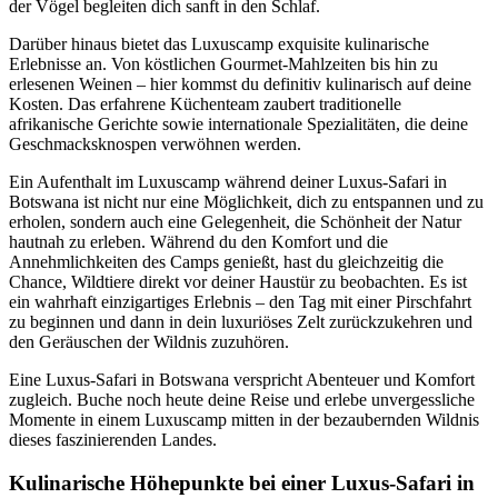
der Vögel begleiten dich sanft in den Schlaf.
Darüber hinaus bietet das Luxuscamp exquisite kulinarische
Erlebnisse an. Von köstlichen Gourmet-Mahlzeiten bis hin zu
erlesenen Weinen – hier kommst du definitiv kulinarisch auf deine
Kosten. Das erfahrene Küchenteam zaubert traditionelle
afrikanische Gerichte sowie internationale Spezialitäten, die deine
Geschmacksknospen verwöhnen werden.
Ein Aufenthalt im Luxuscamp während deiner Luxus-Safari in
Botswana ist nicht nur eine Möglichkeit, dich zu entspannen und zu
erholen, sondern auch eine Gelegenheit, die Schönheit der Natur
hautnah zu erleben. Während du den Komfort und die
Annehmlichkeiten des Camps genießt, hast du gleichzeitig die
Chance, Wildtiere direkt vor deiner Haustür zu beobachten. Es ist
ein wahrhaft einzigartiges Erlebnis – den Tag mit einer Pirschfahrt
zu beginnen und dann in dein luxuriöses Zelt zurückzukehren und
den Geräuschen der Wildnis zuzuhören.
Eine Luxus-Safari in Botswana verspricht Abenteuer und Komfort
zugleich. Buche noch heute deine Reise und erlebe unvergessliche
Momente in einem Luxuscamp mitten in der bezaubernden Wildnis
dieses faszinierenden Landes.
Kulinarische Höhepunkte bei einer Luxus-Safari in