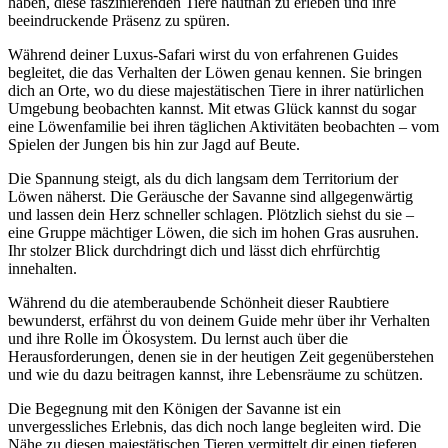
haben, diese faszinierenden Tiere hautnah zu erleben und ihre
beeindruckende Präsenz zu spüren.
Während deiner Luxus-Safari wirst du von erfahrenen Guides
begleitet, die das Verhalten der Löwen genau kennen. Sie bringen
dich an Orte, wo du diese majestätischen Tiere in ihrer natürlichen
Umgebung beobachten kannst. Mit etwas Glück kannst du sogar
eine Löwenfamilie bei ihren täglichen Aktivitäten beobachten – vom
Spielen der Jungen bis hin zur Jagd auf Beute.
Die Spannung steigt, als du dich langsam dem Territorium der
Löwen näherst. Die Geräusche der Savanne sind allgegenwärtig
und lassen dein Herz schneller schlagen. Plötzlich siehst du sie –
eine Gruppe mächtiger Löwen, die sich im hohen Gras ausruhen.
Ihr stolzer Blick durchdringt dich und lässt dich ehrfürchtig
innehalten.
Während du die atemberaubende Schönheit dieser Raubtiere
bewunderst, erfährst du von deinem Guide mehr über ihr Verhalten
und ihre Rolle im Ökosystem. Du lernst auch über die
Herausforderungen, denen sie in der heutigen Zeit gegenüberstehen
und wie du dazu beitragen kannst, ihre Lebensräume zu schützen.
Die Begegnung mit den Königen der Savanne ist ein
unvergessliches Erlebnis, das dich noch lange begleiten wird. Die
Nähe zu diesen majestätischen Tieren vermittelt dir einen tieferen