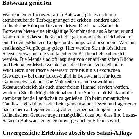
Botswana genießen
Während einer Luxus-Safari in Botswana gibt es nicht nur
atemberaubende Tierbegegnungen zu erleben, sondern auch
kulinarische Höhepunkte zu genießen. Die Luxus-Safaris in
Botswana bieten eine einzigartige Kombination aus Abenteuer und
Komfort, und das schließt auch die gastronomischen Erlebnisse mit
ein. In den exklusiven Lodges und Camps wird besonderer Wert auf
erstklassige Verpflegung gelegt. Hier werden Sie mit köstlichen
Speisen verwöhnt, die von talentierten Küchenchefs zubereitet
werden. Die Menüs sind oft inspiriert von der afrikanischen Küche
und beinhalten frische Zutaten aus der Region. Von delikatem
Wildfleisch über frische Meeresfrüchte bis hin zu exotischen
Gewürzen – bei einer Luxus-Safari in Botswana ist für jeden
Gaumen etwas dabei. Die Mahlzeiten können sowohl im
Restaurantbereich als auch unter freiem Himmel serviert werden,
wodurch Sie die Möglichkeit haben, Ihre Speisen mit Blick auf die
atemberaubende Landschaft zu genießen. Ob beim romantischen
Candle- Light-Dinner oder beim gemeinsamen Essen am Lagerfeuer
nach einem aufregenden Tag voller Tierbeobachtungen – die
kulinarischen Genüsse tragen maßgeblich dazu bei, dass Ihre Luxus-
Safari in Botswana zu einem unvergesslichen Erlebnis wird.
Unvergessliche Erlebnisse abseits des Safari-Alltags