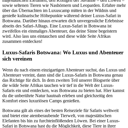
majestätischen Elefanten, den Königen der Savanne – den Löwen –
sowie seltenen Tieren wie Nashörnern und Leoparden. Erfahre mehr
über das Übernachten im Luxuscamp mitten in der Wildnis und
genieße kulinarische Höhepunkte während deiner Luxus-Safari in
Botswana. Darüber hinaus erwarten dich unvergessliche Erlebnisse
abseits des Safari-Alltags. Eine Luxus-Safari in Botswana ist
zweifellos ein einmaliges Abenteuer, das deine Sinne begeistern
wird. Also lass uns eintauchen und diese wilde Seite Afrikas
zusammen entdecken!
Luxus-Safaris Botswana: Wo Luxus und Abenteuer
sich vereinen
Wenn du nach einem einzigartigen Abenteuer suchst, das Luxus und
Abenteuer vereint, dann sind die Luxus-Safaris in Botswana genau
das Richtige für dich. In dem zweiten Teil unserer Blogserie über
die wilde Seite Afrikas tauchen wir tief in die Welt der Luxus-
Safaris ein und entdecken, was Botswana zu bieten hat. Hier kannst
du die unberührte Natur hautnah erleben und gleichzeitig den
Komfort eines luxuriösen Camps genießen.
Botswana gilt als eines der besten Reiseziele für Safaris weltweit
und bietet eine atemberaubende Tierwelt, von majestätischen
Elefanten bis hin zu furchteinflößenden Löwen. Bei einer Luxus-
Safari in Botswana hast du die Möglichkeit, diese Tiere in ihrer