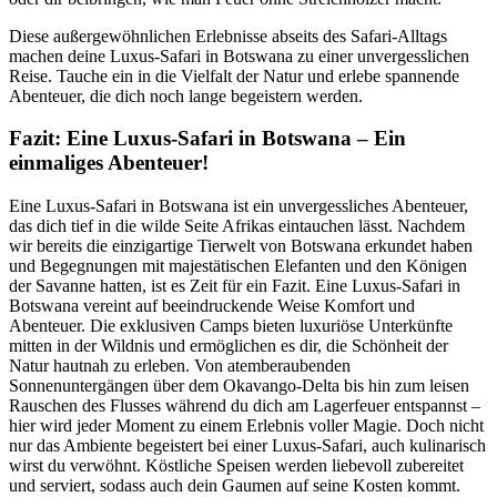
Diese außergewöhnlichen Erlebnisse abseits des Safari-Alltags
machen deine Luxus-Safari in Botswana zu einer unvergesslichen
Reise. Tauche ein in die Vielfalt der Natur und erlebe spannende
Abenteuer, die dich noch lange begeistern werden.
Fazit: Eine Luxus-Safari in Botswana – Ein
einmaliges Abenteuer!
Eine Luxus-Safari in Botswana ist ein unvergessliches Abenteuer,
das dich tief in die wilde Seite Afrikas eintauchen lässt. Nachdem
wir bereits die einzigartige Tierwelt von Botswana erkundet haben
und Begegnungen mit majestätischen Elefanten und den Königen
der Savanne hatten, ist es Zeit für ein Fazit. Eine Luxus-Safari in
Botswana vereint auf beeindruckende Weise Komfort und
Abenteuer. Die exklusiven Camps bieten luxuriöse Unterkünfte
mitten in der Wildnis und ermöglichen es dir, die Schönheit der
Natur hautnah zu erleben. Von atemberaubenden
Sonnenuntergängen über dem Okavango-Delta bis hin zum leisen
Rauschen des Flusses während du dich am Lagerfeuer entspannst –
hier wird jeder Moment zu einem Erlebnis voller Magie. Doch nicht
nur das Ambiente begeistert bei einer Luxus-Safari, auch kulinarisch
wirst du verwöhnt. Köstliche Speisen werden liebevoll zubereitet
und serviert, sodass auch dein Gaumen auf seine Kosten kommt.