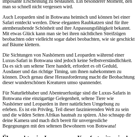
imposante Erscheinung zu bestaunen. Ein besonderer Moment, den
man so schnell nicht vergessen wird.
Auch Leoparden sind in Botswana heimisch und können bei einer
Safari entdeckt werden. Diese eleganten Raubkatzen sind für ihre
atemberaubende Schönheit und ihre Anpassungsfähigkeit bekannt.
Mit etwas Glück kann man sie bei ihren nächtlichen Streifzügen
beobachten oder vielleicht sogar dabei beobachten, wie sie geschickt
auf Bäume klettern.
Die Sichtungen von Nashörnern und Leoparden während einer
Luxus-Safari in Botswana sind jedoch keine Selbstverständlichkeit.
Da es sich um seltene Tiere handelt, erfordert es oft Geduld,
Ausdauer und das richtige Timing, um ihnen nahekommen zu
können. Doch genau diese Herausforderung macht die Beobachtung
dieser wunderschönen Kreaturen umso spannender.
Für Naturliebhaber und Abenteuerlustige sind die Luxus-Safaris in
Botswana eine einzigartige Gelegenheit, seltene Tiere wie
Nashörner und Leoparden in ihrer natürlichen Umgebung zu
erleben. Es ist ein Privileg, Teil dieser faszinierenden Welt zu sein
und die wilden Seiten Afrikas hautnah zu spüren. Also schnapp dir
deine Kamera und mach dich bereit für unvergessliche
Begegnungen mit den seltenen Bewohnern von Botswana!