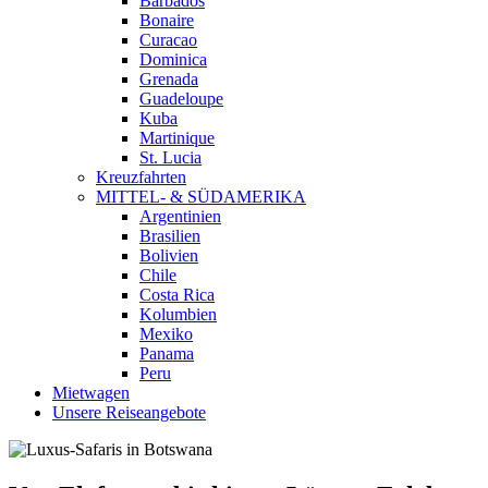
Barbados
Bonaire
Curacao
Dominica
Grenada
Guadeloupe
Kuba
Martinique
St. Lucia
Kreuzfahrten
MITTEL- & SÜDAMERIKA
Argentinien
Brasilien
Bolivien
Chile
Costa Rica
Kolumbien
Mexiko
Panama
Peru
Mietwagen
Unsere Reiseangebote