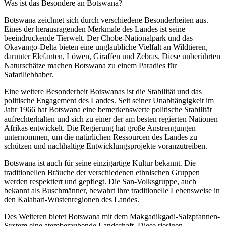
Was ist das Besondere an Botswana?
Botswana zeichnet sich durch verschiedene Besonderheiten aus.
Eines der herausragenden Merkmale des Landes ist seine
beeindruckende Tierwelt. Der Chobe-Nationalpark und das
Okavango-Delta bieten eine unglaubliche Vielfalt an Wildtieren,
darunter Elefanten, Löwen, Giraffen und Zebras. Diese unberührten
Naturschätze machen Botswana zu einem Paradies für
Safariliebhaber.
Eine weitere Besonderheit Botswanas ist die Stabilität und das
politische Engagement des Landes. Seit seiner Unabhängigkeit im
Jahr 1966 hat Botswana eine bemerkenswerte politische Stabilität
aufrechterhalten und sich zu einer der am besten regierten Nationen
Afrikas entwickelt. Die Regierung hat große Anstrengungen
unternommen, um die natürlichen Ressourcen des Landes zu
schützen und nachhaltige Entwicklungsprojekte voranzutreiben.
Botswana ist auch für seine einzigartige Kultur bekannt. Die
traditionellen Bräuche der verschiedenen ethnischen Gruppen
werden respektiert und gepflegt. Die San-Volksgruppe, auch
bekannt als Buschmänner, bewahrt ihre traditionelle Lebensweise in
den Kalahari-Wüstenregionen des Landes.
Des Weiteren bietet Botswana mit dem Makgadikgadi-Salzpfannen-
System eine atemberaubende Landschaft. Diese riesigen