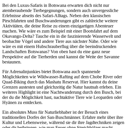
Bei den Luxus-Safaris in Botswana erwarten dich nicht nur
atemberaubende Tierbegegnungen, sondern auch unvergessliche
Erlebnisse abseits des Safari-Alltags. Neben den klassischen
Pirschfahrten und Buschwanderungen gibt es zahlreiche weitere
Aktivitäten, die deine Reise zu einem einzigartigen Abenteuer
machen. Wie wäre es zum Beispiel mit einer Bootsfahrt auf dem
Okavango-Delta? Tauche ein in die faszinierende Wasserwelt und
beobachte Vögel und andere Tiere aus nächster Nähe. Oder wie
wäre es mit einem Hubschrauberflug über die beeindruckenden
Landschaften Botswanas? Von oben hast du eine ganz neue
Perspektive auf die Tierherden und kannst die Weite der Savanne
bestaunen.
Für Adrenalinjunkies bietet Botswana auch spannende
Möglichkeiten wie Wildwasser-Rafting auf dem Chobe River oder
Quad-Biking durch das Mashatu Reservat. Hier kannst du deine
Grenzen austesten und gleichzeitig die Natur hautnah erleben. Ein
weiteres Highlight ist eine Nachtwanderung durch den Busch, bei
der du die Möglichkeit hast, nachtaktive Tiere wie Leoparden oder
Hyänen zu entdecken.
Ein absolutes Muss für Naturliebhaber ist der Besuch eines
traditionellen Dorfes der San-Buschmänner. Erfahre mehr über ihre
Kultur und Lebensweise, während sie dir ihre Jagdtechniken zeigen
oder dir beibringen, wie man Feuer ohne Streichhölzer macht.