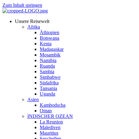
Zum Inhalt springen
Unsere Reisewelt
Afrika
Äthiopien
Botswana
Kenia
Madagaskar
Mosambik
Namibia
Ruanda
Sambia
Simbabwe
Südafrika
Tansania
Uganda
Asien
Kambodscha
Oman
INDISCHER OZEAN
La Reunion
Malediven
Mauritius
Seychellen