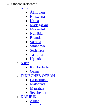
Unsere Reisewelt
Afrika
Äthiopien
Botswana
Kenia
Madagaskar
Mosambik
Namibia
Ruanda
Sambia
Simbabwe
Südafrika
Tansania
Uganda
Asien
Kambodscha
Oman
INDISCHER OZEAN
La Reunion
Malediven
Mauritius
Seychellen
KARIBIK
Aruba