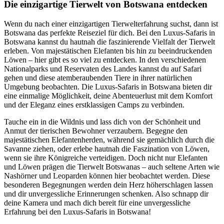
Die einzigartige Tierwelt von Botswana entdecken
Wenn du nach einer einzigartigen Tierwelterfahrung suchst, dann ist
Botswana das perfekte Reiseziel für dich. Bei den Luxus-Safaris in
Botswana kannst du hautnah die faszinierende Vielfalt der Tierwelt
erleben. Von majestätischen Elefanten bis hin zu beeindruckenden
Löwen – hier gibt es so viel zu entdecken. In den verschiedenen
Nationalparks und Reservaten des Landes kannst du auf Safari
gehen und diese atemberaubenden Tiere in ihrer natürlichen
Umgebung beobachten. Die Luxus-Safaris in Botswana bieten dir
eine einmalige Möglichkeit, deine Abenteuerlust mit dem Komfort
und der Eleganz eines erstklassigen Camps zu verbinden.
Tauche ein in die Wildnis und lass dich von der Schönheit und
Anmut der tierischen Bewohner verzaubern. Begegne den
majestätischen Elefantenherden, während sie gemächlich durch die
Savanne ziehen, oder erlebe hautnah die Faszination von Löwen,
wenn sie ihre Königreiche verteidigen. Doch nicht nur Elefanten
und Löwen prägen die Tierwelt Botswanas – auch seltene Arten wie
Nashörner und Leoparden können hier beobachtet werden. Diese
besonderen Begegnungen werden dein Herz höherschlagen lassen
und dir unvergessliche Erinnerungen schenken. Also schnapp dir
deine Kamera und mach dich bereit für eine unvergessliche
Erfahrung bei den Luxus-Safaris in Botswana!