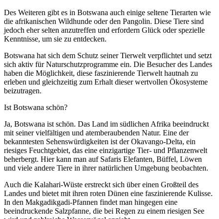
Des Weiteren gibt es in Botswana auch einige seltene Tierarten wie
die afrikanischen Wildhunde oder den Pangolin. Diese Tiere sind
jedoch eher selten anzutreffen und erfordern Glück oder spezielle
Kenntnisse, um sie zu entdecken.
Botswana hat sich dem Schutz seiner Tierwelt verpflichtet und setzt
sich aktiv für Naturschutzprogramme ein. Die Besucher des Landes
haben die Möglichkeit, diese faszinierende Tierwelt hautnah zu
erleben und gleichzeitig zum Erhalt dieser wertvollen Ökosysteme
beizutragen.
Ist Botswana schön?
Ja, Botswana ist schön. Das Land im südlichen Afrika beeindruckt
mit seiner vielfältigen und atemberaubenden Natur. Eine der
bekanntesten Sehenswürdigkeiten ist der Okavango-Delta, ein
riesiges Feuchtgebiet, das eine einzigartige Tier- und Pflanzenwelt
beherbergt. Hier kann man auf Safaris Elefanten, Büffel, Löwen
und viele andere Tiere in ihrer natürlichen Umgebung beobachten.
Auch die Kalahari-Wüste erstreckt sich über einen Großteil des
Landes und bietet mit ihren roten Dünen eine faszinierende Kulisse.
In den Makgadikgadi-Pfannen findet man hingegen eine
beeindruckende Salzpfanne, die bei Regen zu einem riesigen See