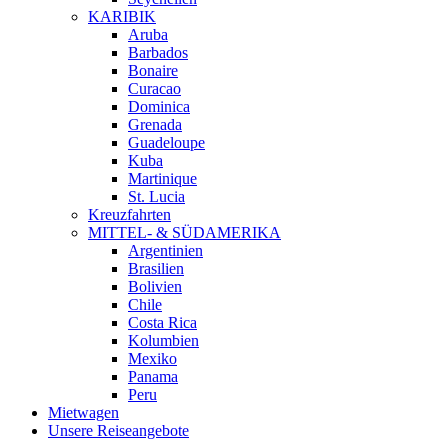
KARIBIK
Aruba
Barbados
Bonaire
Curacao
Dominica
Grenada
Guadeloupe
Kuba
Martinique
St. Lucia
Kreuzfahrten
MITTEL- & SÜDAMERIKA
Argentinien
Brasilien
Bolivien
Chile
Costa Rica
Kolumbien
Mexiko
Panama
Peru
Mietwagen
Unsere Reiseangebote