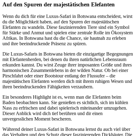
Auf den Spuren der majestätischen Elefanten
Wenn du dich für eine Luxus-Safari in Botswana entscheidest, wirst
du die Möglichkeit haben, auf den Spuren der majestätischen
Elefanten zu wandeln. Diese faszinierenden Tiere sind ein Symbol
für Stärke und Anmut und spielen eine zentrale Rolle im Ökosystem
Afrikas. In Botswana hast du die Chance, sie hautnah zu erleben
und ihre beeindruckende Präsenz zu spüren.
Die Luxus-Safaris in Botswana bieten dir einzigartige Begegnungen
mit Elefantenherden, bei denen du ihren natürlichen Lebensraum
erkunden kannst. Du wirst Zeuge ihrer imposanten Größe und ihres
harmonischen Zusammenlebens in der wilden Natur. Ob bei einer
Pirschfahrt oder einer Bootstour entlang der Flussufer – die
majestätischen Elefanten werden dich mit ihrem ruhigen Wesen und
ihren beeindruckenden Fähigkeiten verzaubern.
Ein besonderes Highlight ist es, wenn man die Elefanten beim
Baden beobachten kann. Sie genießen es sichtlich, sich im kühlen
Nass zu erfrischen und dabei spielerisch miteinander umzugehen.
Dieser Anblick wird dich tief berühren und dir einen
unvergesslichen Moment bescheren.
Während deiner Luxus-Safari in Botswana lernst du auch viel über
das Verhalten und den Schutz dieser faszinierenden Dickhäuter. Die