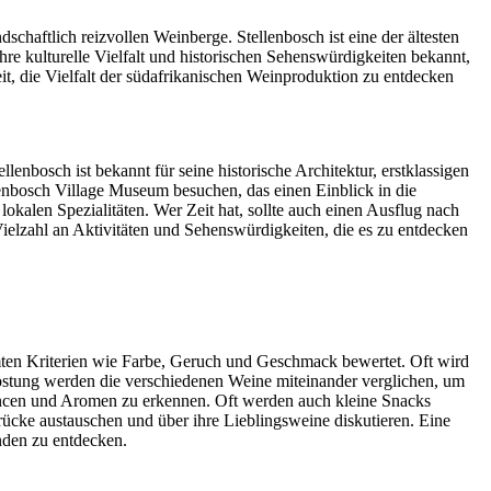
chaftlich reizvollen Weinberge. Stellenbosch ist eine der ältesten
hre kulturelle Vielfalt und historischen Sehenswürdigkeiten bekannt,
it, die Vielfalt der südafrikanischen Weinproduktion zu entdecken
enbosch ist bekannt für seine historische Architektur, erstklassigen
nbosch Village Museum besuchen, das einen Einblick in die
okalen Spezialitäten. Wer Zeit hat, sollte auch einen Ausflug nach
ielzahl an Aktivitäten und Sehenswürdigkeiten, die es zu entdecken
mten Kriterien wie Farbe, Geruch und Geschmack bewertet. Oft wird
ostung werden die verschiedenen Weine miteinander verglichen, um
ancen und Aromen zu erkennen. Oft werden auch kleine Snacks
cke austauschen und über ihre Lieblingsweine diskutieren. Eine
nden zu entdecken.