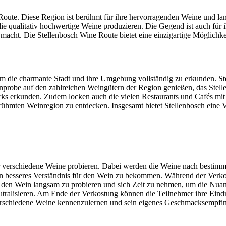
oute. Diese Region ist berühmt für ihre hervorragenden Weine und lands
ie qualitativ hochwertige Weine produzieren. Die Gegend ist auch für i
 macht. Die Stellenbosch Wine Route bietet eine einzigartige Möglichke
m die charmante Stadt und ihre Umgebung vollständig zu erkunden. Stell
probe auf den zahlreichen Weingütern der Region genießen, das Stelle
ks erkunden. Zudem locken auch die vielen Restaurants und Cafés mit l
ühmten Weinregion zu entdecken. Insgesamt bietet Stellenbosch eine V
er verschiedene Weine probieren. Dabei werden die Weine nach bestim
in besseres Verständnis für den Wein zu bekommen. Während der Verk
ig, den Wein langsam zu probieren und sich Zeit zu nehmen, um die Nu
alisieren. Am Ende der Verkostung können die Teilnehmer ihre Eindrü
 verschiedene Weine kennenzulernen und sein eigenes Geschmacksempfi