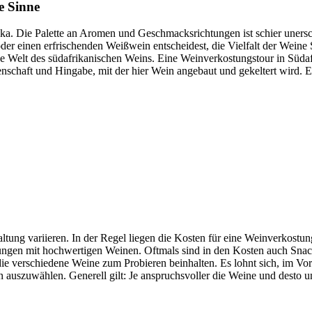
e Sinne
a. Die Palette an Aromen und Geschmacksrichtungen ist schier unerschö
er einen erfrischenden Weißwein entscheidest, die Vielfalt der Weine 
de Welt des südafrikanischen Weins. Eine Weinverkostungstour in Südaf
nschaft und Hingabe, mit der hier Wein angebaut und gekeltert wird. 
tung variieren. In der Regel liegen die Kosten für eine Weinverkostu
ungen mit hochwertigen Weinen. Oftmals sind in den Kosten auch Snacks
e verschiedene Weine zum Probieren beinhalten. Es lohnt sich, im Vo
auszuwählen. Generell gilt: Je anspruchsvoller die Weine und desto u