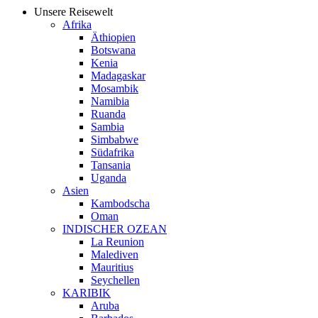
Unsere Reisewelt
Afrika
Äthiopien
Botswana
Kenia
Madagaskar
Mosambik
Namibia
Ruanda
Sambia
Simbabwe
Südafrika
Tansania
Uganda
Asien
Kambodscha
Oman
INDISCHER OZEAN
La Reunion
Malediven
Mauritius
Seychellen
KARIBIK
Aruba