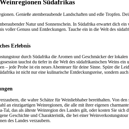
 Weinregionen Südafrikas
egionen. Genieße atemberaubende Landschaften und edle Tropfen. Dein
emberaubender Natur und Sonnenschein. In Südafrika erwartet dich ein
is voller Genuss und Entdeckungen. Tauche ein in die Welt des südafrik
ches Erlebnis
tungstour durch Südafrika die Aromen und Geschmäcker der lokalen We
gssession tauchst du tiefer in die Welt des südafrikanischen Weins ei
n – jede Probe ist ein neues Abenteuer für deine Sinne. Spüre die Leid
afrika ist nicht nur eine kulinarische Entdeckungsreise, sondern auch
ungen
rzaubern, die wahre Schätze für Weinliebhaber bereithalten. Von den
ahl an einzigartigen Weinregionen, die alle mit ihrer eigenen charmant
, das als älteste Weinregion des Landes gilt, oder kosten Sie sich du
gene Geschichte und Charakteristik, die bei einer Weinverkostungstour
onen des Landes verzaubern.