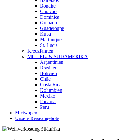
Barbados
Bonaire
Curacao
Dominica
Grenada
Guadeloupe
Kuba
Martinique
St. Lucia
Kreuzfahrten
MITTEL- & SÜDAMERIKA
Argentinien
Brasilien
Bolivien
Chile
Costa Rica
Kolumbien
Mexiko
Panama
Peru
Mietwagen
Unsere Reiseangebote