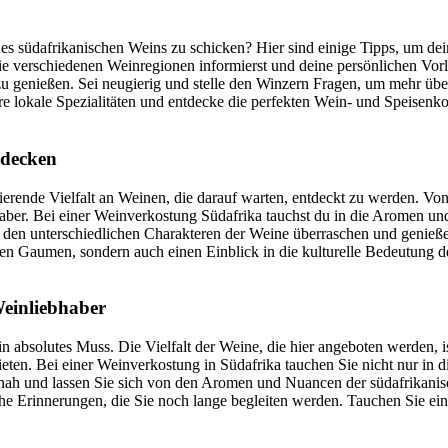
 des südafrikanischen Weins zu schicken? Hier sind einige Tipps, um d
ie verschiedenen Weinregionen informierst und deine persönlichen Vorl
 genießen. Sei neugierig und stelle den Winzern Fragen, um mehr über
re lokale Spezialitäten und entdecke die perfekten Wein- und Speisen
tdecken
ierende Vielfalt an Weinen, die darauf warten, entdeckt zu werden. Von
haber. Bei einer Weinverkostung Südafrika tauchst du in die Aromen un
von den unterschiedlichen Charakteren der Weine überraschen und geni
den Gaumen, sondern auch einen Einblick in die kulturelle Bedeutung de
Weinliebhaber
in absolutes Muss. Die Vielfalt der Weine, die hier angeboten werden, 
ten. Bei einer Weinverkostung in Südafrika tauchen Sie nicht nur in di
tnah und lassen Sie sich von den Aromen und Nuancen der südafrikani
he Erinnerungen, die Sie noch lange begleiten werden. Tauchen Sie ein 