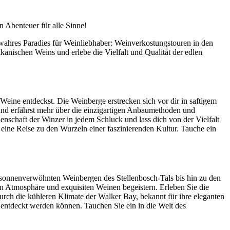
 Abenteuer für alle Sinne!
 wahres Paradies für Weinliebhaber: Weinverkostungstouren in den
anischen Weins und erlebe die Vielfalt und Qualität der edlen
ine entdeckst. Die Weinberge erstrecken sich vor dir in saftigem
n und erfährst mehr über die einzigartigen Anbaumethoden und
enschaft der Winzer in jedem Schluck und lass dich von der Vielfalt
 eine Reise zu den Wurzeln einer faszinierenden Kultur. Tauche ein
 sonnenverwöhnten Weinbergen des Stellenbosch-Tals bis hin zu den
en Atmosphäre und exquisiten Weinen begeistern. Erleben Sie die
rch die kühleren Klimate der Walker Bay, bekannt für ihre eleganten
 entdeckt werden können. Tauchen Sie ein in die Welt des