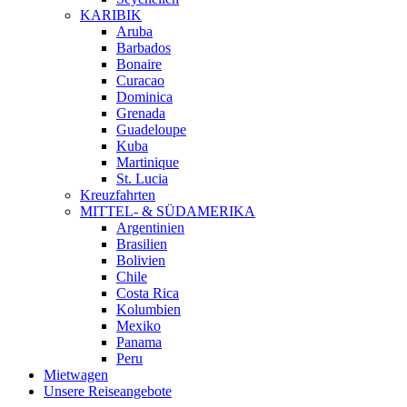
KARIBIK
Aruba
Barbados
Bonaire
Curacao
Dominica
Grenada
Guadeloupe
Kuba
Martinique
St. Lucia
Kreuzfahrten
MITTEL- & SÜDAMERIKA
Argentinien
Brasilien
Bolivien
Chile
Costa Rica
Kolumbien
Mexiko
Panama
Peru
Mietwagen
Unsere Reiseangebote