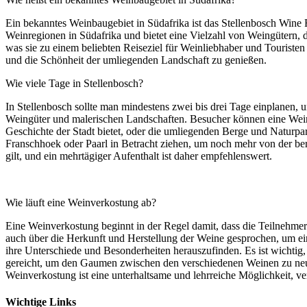
Ein bekanntes Weinbaugebiet in Südafrika ist das Stellenbosch Wine R
Weinregionen in Südafrika und bietet eine Vielzahl von Weingütern, d
was sie zu einem beliebten Reiseziel für Weinliebhaber und Touristen
und die Schönheit der umliegenden Landschaft zu genießen.
Wie viele Tage in Stellenbosch?
In Stellenbosch sollte man mindestens zwei bis drei Tage einplanen, u
Weingüter und malerischen Landschaften. Besucher können eine Wein
Geschichte der Stadt bietet, oder die umliegenden Berge und Naturpar
Franschhoek oder Paarl in Betracht ziehen, um noch mehr von der ber
gilt, und ein mehrtägiger Aufenthalt ist daher empfehlenswert.
Wie läuft eine Weinverkostung ab?
Eine Weinverkostung beginnt in der Regel damit, dass die Teilnehm
auch über die Herkunft und Herstellung der Weine gesprochen, um e
ihre Unterschiede und Besonderheiten herauszufinden. Es ist wicht
gereicht, um den Gaumen zwischen den verschiedenen Weinen zu neutr
Weinverkostung ist eine unterhaltsame und lehrreiche Möglichkeit,
Wichtige Links