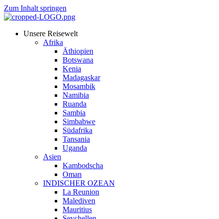
Zum Inhalt springen
Unsere Reisewelt
Afrika
Äthiopien
Botswana
Kenia
Madagaskar
Mosambik
Namibia
Ruanda
Sambia
Simbabwe
Südafrika
Tansania
Uganda
Asien
Kambodscha
Oman
INDISCHER OZEAN
La Reunion
Malediven
Mauritius
Seychellen