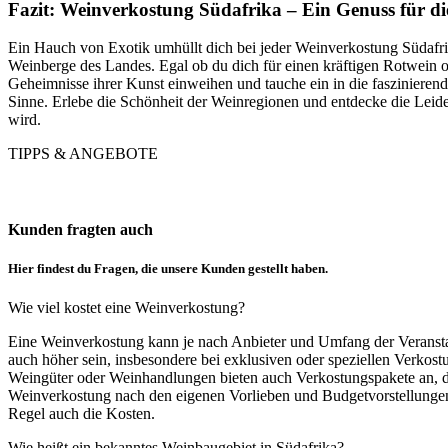
Fazit: Weinverkostung Südafrika – Ein Genuss für di
Ein Hauch von Exotik umhüllt dich bei jeder Weinverkostung Südafrik
Weinberge des Landes. Egal ob du dich für einen kräftigen Rotwein od
Geheimnisse ihrer Kunst einweihen und tauche ein in die faszinieren
Sinne. Erlebe die Schönheit der Weinregionen und entdecke die Leide
wird.
TIPPS & ANGEBOTE
Kunden fragten auch
Hier findest du Fragen, die unsere Kunden gestellt haben.
Wie viel kostet eine Weinverkostung?
Eine Weinverkostung kann je nach Anbieter und Umfang der Veranstal
auch höher sein, insbesondere bei exklusiven oder speziellen Verkost
Weingüter oder Weinhandlungen bieten auch Verkostungspakete an, di
Weinverkostung nach den eigenen Vorlieben und Budgetvorstellungen 
Regel auch die Kosten.
Wie heißt ein bekanntes Weinbaugebiet in Südafrika?