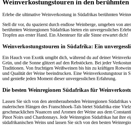
Weinverkostungstouren in den berühmten
Erlebe die ultimative Weinverkostung in Südafrikas berühmten Weinr
Stell dir vor, du spazierst durch endlose Weinberge, umgeben von at
berühmten Weinregionen Südafrikas bieten ein unvergessliches Erlebn
Tropfen aus erster Hand. Ein Abenteuer für alle Sinne erwartet dich!
Weinverkostungstouren in Südafrika: Ein unvergessli
Ein Hauch von Exotik umgibt dich, während du auf deiner Weinverkos
Grün, und die Sonne glitzert auf den Rebstöcken. Bei jeder Verkostun
Traditionen. Von fruchtigen Weißweinen bis hin zu kräftigen Rotweine
und Qualität der Weine beeindrucken. Eine Weinverkostungstour in Süd
und genieße jeden Moment dieser unvergesslichen Erfahrung.
Die besten Weinregionen Südafrikas für Weinverkost
Lassen Sie sich von den atemberaubenden Weinregionen Südafrikas ve
malerischen Hängen des Franschhoek-Tals bietet Südafrika eine Vielz
geschmacklichen Nuancen und Aromen der Weine aus dem Constantia-Tal
Pinot Noirs und Chardonnays. Jede Weinregion Südafrikas hat ihre ei
südafrikanischen Weins und lassen Sie sich von den besten Weinregi