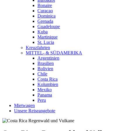
Barbados
Bonaire
Curacao
Dominica
Grenada
Guadeloupe
Kuba
Martinique
St. Lucia
Kreuzfahrten
MITTEL- & SÜDAMERIKA
Argentinien
Brasilien
Bolivien
Chile
Costa Rica
Kolumbien
Mexiko
Panama
Peru
Mietwagen
Unsere Reiseangebote