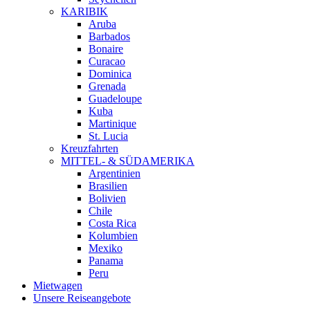
KARIBIK
Aruba
Barbados
Bonaire
Curacao
Dominica
Grenada
Guadeloupe
Kuba
Martinique
St. Lucia
Kreuzfahrten
MITTEL- & SÜDAMERIKA
Argentinien
Brasilien
Bolivien
Chile
Costa Rica
Kolumbien
Mexiko
Panama
Peru
Mietwagen
Unsere Reiseangebote