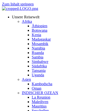
Zum Inhalt springen
Unsere Reisewelt
Afrika
Äthiopien
Botswana
Kenia
Madagaskar
Mosambik
Namibia
Ruanda
Sambia
Simbabwe
Südafrika
Tansania
Uganda
Asien
Kambodscha
Oman
INDISCHER OZEAN
La Reunion
Malediven
Mauritius
Seychellen