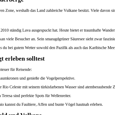
iven Zone, weshalb das Land zahlreiche Vulkane besitzt. Viele davon si
s 2010 ständig Lava ausgespuckt hat. Heute bietet er traumhafte Wand
kan viele Besucher an. Sein smaragdgrüner Säuresee sieht zwar faszinier
s du bei gutem Wetter sowohl den Pazifik als auch das Karibische Mee
 erleben solltest
teuer für Reisende:
 Baumkronen und genieße die Vogelperspektive.
r Rio Celeste mit seinem türkisfarbenen Wasser sind atemberaubende Z
eresa sind perfekte Spots für Wellenreiter.
o kannst du Faultiere, Affen und bunte Vögel hautnah erleben.