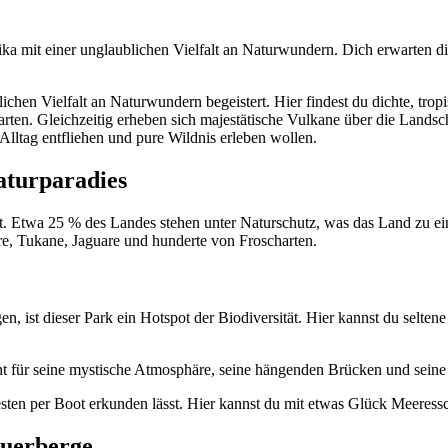
ka mit einer unglaublichen Vielfalt an Naturwundern. Dich erwarten di
ublichen Vielfalt an Naturwundern begeistert. Hier findest du dichte,
arten. Gleichzeitig erheben sich majestätische Vulkane über die Landsc
 Alltag entfliehen und pure Wildnis erleben wollen.
aturparadies
lt. Etwa 25 % des Landes stehen unter Naturschutz, was das Land zu e
iere, Tukane, Jaguare und hunderte von Froscharten.
n, ist dieser Park ein Hotspot der Biodiversität. Hier kannst du selte
t für seine mystische Atmosphäre, seine hängenden Brücken und seine r
esten per Boot erkunden lässt. Hier kannst du mit etwas Glück Meeress
euerberge