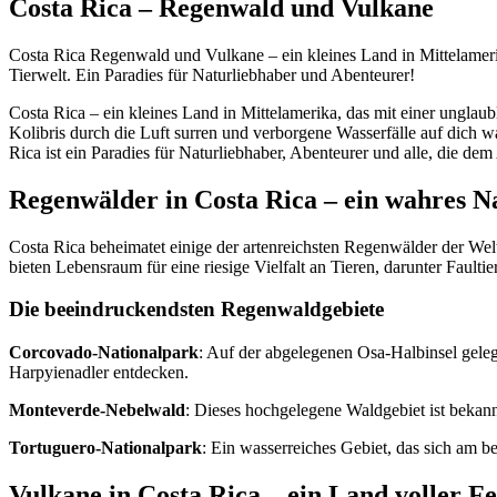
Costa Rica – Regenwald und Vulkane
Costa Rica Regenwald und Vulkane – ein kleines Land in Mittelameri
Tierwelt. Ein Paradies für Naturliebhaber und Abenteurer!
Costa Rica – ein kleines Land in Mittelamerika, das mit einer ungla
Kolibris durch die Luft surren und verborgene Wasserfälle auf dich w
Rica ist ein Paradies für Naturliebhaber, Abenteurer und alle, die dem
Regenwälder in Costa Rica – ein wahres N
Costa Rica beheimatet einige der artenreichsten Regenwälder der We
bieten Lebensraum für eine riesige Vielfalt an Tieren, darunter Fault
Die beeindruckendsten Regenwaldgebiete
Corcovado-Nationalpark
: Auf der abgelegenen Osa-Halbinsel gelege
Harpyienadler entdecken.
Monteverde-Nebelwald
: Dieses hochgelegene Waldgebiet ist bekann
Tortuguero-Nationalpark
: Ein wasserreiches Gebiet, das sich am b
Vulkane in Costa Rica – ein Land voller F