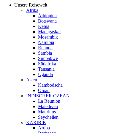
Unsere Reisewelt
Afrika
Äthiopien
Botswana
Kenia
Madagaskar
Mosambik
Namibia
Ruanda
Sambia
Simbabwe
Südafrika
Tansania
Uganda
Asien
Kambodscha
Oman
INDISCHER OZEAN
La Reunion
Malediven
Mauritius
Seychellen
KARIBIK
Aruba