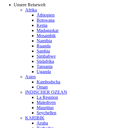
Unsere Reisewelt
Afrika
Äthiopien
Botswana
Kenia
Madagaskar
Mosambik
Namibia
Ruanda
Sambia
Simbabwe
Südafrika
Tansania
Uganda
Asien
Kambodscha
Oman
INDISCHER OZEAN
La Reunion
Malediven
Mauritius
Seychellen
KARIBIK
Aruba