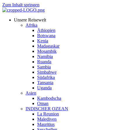
Zum Inhalt springen
Unsere Reisewelt
Afrika
Äthiopien
Botswana
Kenia
Madagaskar
Mosambik
Namibia
Ruanda
Sambia
Simbabwe
Südafrika
Tansania
Uganda
Asien
Kambodscha
Oman
INDISCHER OZEAN
La Reunion
Malediven
Mauritius
Seychellen