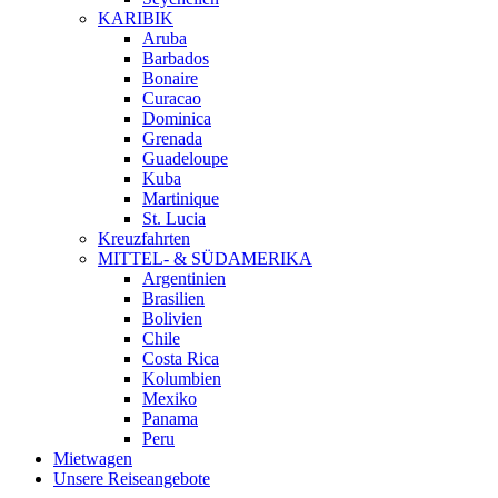
KARIBIK
Aruba
Barbados
Bonaire
Curacao
Dominica
Grenada
Guadeloupe
Kuba
Martinique
St. Lucia
Kreuzfahrten
MITTEL- & SÜDAMERIKA
Argentinien
Brasilien
Bolivien
Chile
Costa Rica
Kolumbien
Mexiko
Panama
Peru
Mietwagen
Unsere Reiseangebote