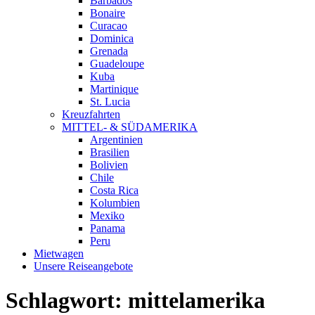
Barbados
Bonaire
Curacao
Dominica
Grenada
Guadeloupe
Kuba
Martinique
St. Lucia
Kreuzfahrten
MITTEL- & SÜDAMERIKA
Argentinien
Brasilien
Bolivien
Chile
Costa Rica
Kolumbien
Mexiko
Panama
Peru
Mietwagen
Unsere Reiseangebote
Schlagwort:
mittelamerika