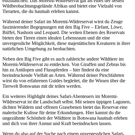
einzutauchen. Das Moremi-Wildreservat gilt als eines der besten
Wildbeobachtungsgelände Afrikas und bietet eine Vielzahl von
Tierarten, die du hautnah erleben kannst.
Während deiner Safari im Moremi-Wildreservat wirst du Zeuge
faszinierender Begegnungen mit den Big Five – Elefant, Löwe,
Büffel, Nashorn und Leopard. Die weiten Ebenen des Reservats
bieten den Tieren einen idealen Lebensraum und dir eine
unvergessliche Möglichkeit, diese majestätischen Kreaturen in ihrer
natürlichen Umgebung zu beobachten.
Neben den Big Five gibt es auch zahlreiche andere Wildtiere im
Moremi-Wildreservat zu entdecken. Von Giraffen und Zebras bis
hin zu Antilopen und Flusspferden – hier findest du eine
beeindruckende Vielfalt an Arten. Während deiner Pirschfahrten
wirst du von erfahrenen Guides begleitet, die ihr Wissen über die
Tierwelt Botswanas mit dir teilen werden.
Ein weiteres Highlight deines Safari-Abenteuers im Moremi-
Wildreservat ist die Landschaft selbst. Mit seinen üppigen Lagunen,
dichten Wäldern und offenen Grasebenen bietet das Reservat eine
malerische Kulisse für deine Erkundungen. Hier kannst du die
ungezähmte Schönheit der Wildtiere in Botswana hautnah erleben
und dich von ihrer Anmut und Kraft beeindrucken lassen.
Wenn du also auf der Suche nach einem unvergesslichen Safari-