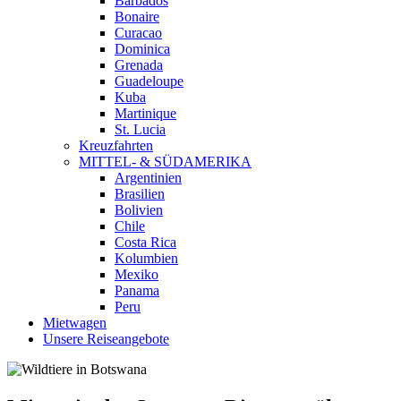
Barbados
Bonaire
Curacao
Dominica
Grenada
Guadeloupe
Kuba
Martinique
St. Lucia
Kreuzfahrten
MITTEL- & SÜDAMERIKA
Argentinien
Brasilien
Bolivien
Chile
Costa Rica
Kolumbien
Mexiko
Panama
Peru
Mietwagen
Unsere Reiseangebote