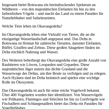
Insgesamt bietet Botswana ein beeindruckendes Spektrum an
Wildtieren – von den majestätischen Elefanten bis hin zu den
farbenfrohen Vögeln – und macht das Land zu einem Paradies für
Naturliebhaber und Safaritouristen.
Welche Tiere leben im Okavangodelta?
Im Okavangodelta leben eine Vielzahl von Tieren, die an die
einzigartige Wasserlandschaft angepasst sind. Das Delta in
Botswana ist Heimat für zahlreiche Tierarten, darunter Elefanten,
Büffel, Giraffen und Zebras. Diese großen Säugetiere finden im
Delta reichlich Nahrung und Wasser.
Des Weiteren beherbergt das Okavangodelta eine große Anzahl von
Raubtieren wie Löwen, Leoparden und Geparden. Diese
majestätischen Jäger nutzen das dichte Grasland und die
Wasserwege des Deltas, um ihre Beute zu verfolgen und zu erlegen.
Auch Hyänen sind im Delta heimisch und spielen eine wichtige
Rolle im Ökosystem.
Das Okavangodelta ist auch für seine reiche Vogelwelt bekannt.
Über 400 Vogelarten wurden hier identifiziert. Von Wasservögeln
wie Pelikanen, Flamingos und Störchen bis hin zu Greifvögeln wie
Fischadlern und Schlangenadlern bietet das Delta ein Paradies für
Vogelliebhaber.