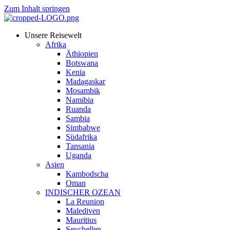
Zum Inhalt springen
Unsere Reisewelt
Afrika
Äthiopien
Botswana
Kenia
Madagaskar
Mosambik
Namibia
Ruanda
Sambia
Simbabwe
Südafrika
Tansania
Uganda
Asien
Kambodscha
Oman
INDISCHER OZEAN
La Reunion
Malediven
Mauritius
Seychellen