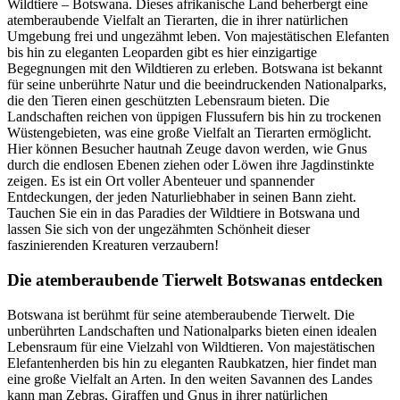
Wildtiere – Botswana. Dieses afrikanische Land beherbergt eine
atemberaubende Vielfalt an Tierarten, die in ihrer natürlichen
Umgebung frei und ungezähmt leben. Von majestätischen Elefanten
bis hin zu eleganten Leoparden gibt es hier einzigartige
Begegnungen mit den Wildtieren zu erleben. Botswana ist bekannt
für seine unberührte Natur und die beeindruckenden Nationalparks,
die den Tieren einen geschützten Lebensraum bieten. Die
Landschaften reichen von üppigen Flussufern bis hin zu trockenen
Wüstengebieten, was eine große Vielfalt an Tierarten ermöglicht.
Hier können Besucher hautnah Zeuge davon werden, wie Gnus
durch die endlosen Ebenen ziehen oder Löwen ihre Jagdinstinkte
zeigen. Es ist ein Ort voller Abenteuer und spannender
Entdeckungen, der jeden Naturliebhaber in seinen Bann zieht.
Tauchen Sie ein in das Paradies der Wildtiere in Botswana und
lassen Sie sich von der ungezähmten Schönheit dieser
faszinierenden Kreaturen verzaubern!
Die atemberaubende Tierwelt Botswanas entdecken
Botswana ist berühmt für seine atemberaubende Tierwelt. Die
unberührten Landschaften und Nationalparks bieten einen idealen
Lebensraum für eine Vielzahl von Wildtieren. Von majestätischen
Elefantenherden bis hin zu eleganten Raubkatzen, hier findet man
eine große Vielfalt an Arten. In den weiten Savannen des Landes
kann man Zebras, Giraffen und Gnus in ihrer natürlichen