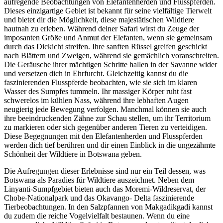
aufregende Beobachtungen von Elefantenherden und Flusspferden.
Dieses einzigartige Gebiet ist bekannt für seine vielfältige Tierwelt
und bietet dir die Möglichkeit, diese majestätischen Wildtiere
hautnah zu erleben. Während deiner Safari wirst du Zeuge der
imposanten Größe und Anmut der Elefanten, wenn sie gemeinsam
durch das Dickicht streifen. Ihre sanften Rüssel greifen geschickt
nach Blättern und Zweigen, während sie gemächlich voranschreiten.
Die Geräusche ihrer mächtigen Schritte hallen in der Savanne wider
und versetzen dich in Ehrfurcht. Gleichzeitig kannst du die
faszinierenden Flusspferde beobachten, wie sie sich im klaren
Wasser des Sumpfes tummeln. Ihr massiger Körper ruht fast
schwerelos im kühlen Nass, während ihre lebhaften Augen
neugierig jede Bewegung verfolgen. Manchmal können sie auch
ihre beeindruckenden Zähne zur Schau stellen, um ihr Territorium
zu markieren oder sich gegenüber anderen Tieren zu verteidigen.
Diese Begegnungen mit den Elefantenherden und Flusspferden
werden dich tief berühren und dir einen Einblick in die ungezähmte
Schönheit der Wildtiere in Botswana geben.
Die Aufregungen dieser Erlebnisse sind nur ein Teil dessen, was
Botswana als Paradies für Wildtiere auszeichnet. Neben dem
Linyanti-Sumpfgebiet bieten auch das Moremi-Wildreservat, der
Chobe-Nationalpark und das Okavango- Delta faszinierende
Tierbeobachtungen. In den Salzpfannen von Makgadikgadi kannst
du zudem die reiche Vogelvielfalt bestaunen. Wenn du eine