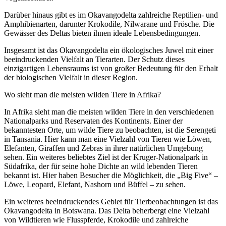
Darüber hinaus gibt es im Okavangodelta zahlreiche Reptilien- und
Amphibienarten, darunter Krokodile, Nilwarane und Frösche. Die
Gewässer des Deltas bieten ihnen ideale Lebensbedingungen.
Insgesamt ist das Okavangodelta ein ökologisches Juwel mit einer
beeindruckenden Vielfalt an Tierarten. Der Schutz dieses
einzigartigen Lebensraums ist von großer Bedeutung für den Erhalt
der biologischen Vielfalt in dieser Region.
Wo sieht man die meisten wilden Tiere in Afrika?
In Afrika sieht man die meisten wilden Tiere in den verschiedenen
Nationalparks und Reservaten des Kontinents. Einer der
bekanntesten Orte, um wilde Tiere zu beobachten, ist die Serengeti
in Tansania. Hier kann man eine Vielzahl von Tieren wie Löwen,
Elefanten, Giraffen und Zebras in ihrer natürlichen Umgebung
sehen. Ein weiteres beliebtes Ziel ist der Kruger-Nationalpark in
Südafrika, der für seine hohe Dichte an wild lebenden Tieren
bekannt ist. Hier haben Besucher die Möglichkeit, die „Big Five“ –
Löwe, Leopard, Elefant, Nashorn und Büffel – zu sehen.
Ein weiteres beeindruckendes Gebiet für Tierbeobachtungen ist das
Okavangodelta in Botswana. Das Delta beherbergt eine Vielzahl
von Wildtieren wie Flusspferde, Krokodile und zahlreiche