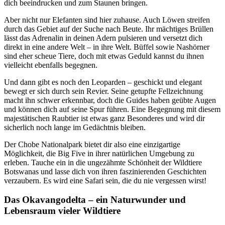
dich beeindrucken und zum Staunen bringen.
Aber nicht nur Elefanten sind hier zuhause. Auch Löwen streifen
durch das Gebiet auf der Suche nach Beute. Ihr mächtiges Brüllen
lässt das Adrenalin in deinen Adern pulsieren und versetzt dich
direkt in eine andere Welt – in ihre Welt. Büffel sowie Nashörner
sind eher scheue Tiere, doch mit etwas Geduld kannst du ihnen
vielleicht ebenfalls begegnen.
Und dann gibt es noch den Leoparden – geschickt und elegant
bewegt er sich durch sein Revier. Seine getupfte Fellzeichnung
macht ihn schwer erkennbar, doch die Guides haben geübte Augen
und können dich auf seine Spur führen. Eine Begegnung mit diesem
majestätischen Raubtier ist etwas ganz Besonderes und wird dir
sicherlich noch lange im Gedächtnis bleiben.
Der Chobe Nationalpark bietet dir also eine einzigartige
Möglichkeit, die Big Five in ihrer natürlichen Umgebung zu
erleben. Tauche ein in die ungezähmte Schönheit der Wildtiere
Botswanas und lasse dich von ihren faszinierenden Geschichten
verzaubern. Es wird eine Safari sein, die du nie vergessen wirst!
Das Okavangodelta – ein Naturwunder und
Lebensraum vieler Wildtiere