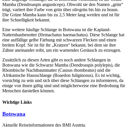
Mamba (Dendroaspis angusticeps). Obwohl sie den Namen „grün“
trägt, variiert ihre Farbe von grün über olivgrün bis hin zu braun.
Die Grüne Mamba kann bis zu 2,5 Meter lang werden und ist für
ihre Schnelligkeit bekannt.
Eine weitere häufige Schlange in Botswana ist die Kapland-
Natternhaubenotter (Hemachatus haemachatus). Diese Schlange hat
eine auffällige gelbe Färbung mit schwarzen Flecken und einen
breiten Kopf. Sie ist für ihr „Kratzen“ bekannt, bei dem sie ihre
Zähne aneinander reibt, um ein warnendes Geräusch zu erzeugen.
Zusätzlich zu diesen Arten gibt es noch andere Schlangen in
Botswana wie die Schwarze Mamba (Dendroaspis polylepis), die
Rhombische Nachtbaumnatter (Causus rhombeatus) und die
Afrikanische Hausschlange (Boaedon fuliginosus). Es ist wichtig,
vorsichtig zu sein und sich über diese Schlangen zu informieren, da
einige von ihnen giftig sind und möglicherweise eine Bedrohung für
Menschen darstellen können.
Wichtige Links
Botswana
Aktuelle Reiseinformationen des BMI Austria.