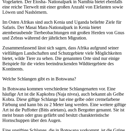
Vogelarten. Der Etosha- Nationalpark in Namibia bietet ebenfalls
eine reiche Tierwelt mit einer großen Anzahl von Elefanten sowie
Löwen und Nashörnern.
Im Osten Afrikas sind auch Kenia und Uganda beliebte Ziele für
Safaris. Der Masai Mara-Nationalpark in Kenia bietet
atemberaubende Tierbeobachtungen mit großen Herden von Gnus
und Zebras während der jährlichen Migration.
Zusammenfassend lässt sich sagen, dass Afrika aufgrund seiner
vielfältigen Landschaften und Schutzgebiete viele Möglichkeiten
bietet, wilde Tiere zu sehen. Die genannten Orte sind nur einige
Beispiele für die vielen beeindruckenden Wildtiergebiete des
Kontinents.
Welche Schlangen gibt es in Botswana?
In Botswana kommen verschiedene Schlangenarten vor. Eine
häufige Art ist die Kapkobra (Naja nivea), auch bekannt als Gelbe
Kobra. Diese giftige Schlange hat eine gelbe oder cremefarbene
Färbung und kann bis zu 2 Meter lang werden. Eine weitere giftige
Art ist die Puffotter (Bitis arietans), auch Bergotter genannt. Sie ist
meist braun oder grau gefärbt und besitzt charakteristische
Hornschuppen über den Augen.
Eine ungiftige Schlange, die in Botswana vorkommt, ist die Grüne