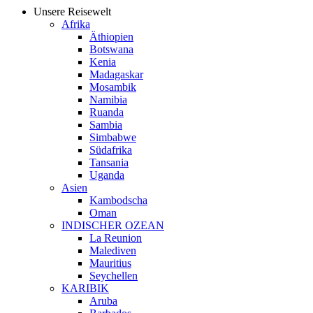
Unsere Reisewelt
Afrika
Äthiopien
Botswana
Kenia
Madagaskar
Mosambik
Namibia
Ruanda
Sambia
Simbabwe
Südafrika
Tansania
Uganda
Asien
Kambodscha
Oman
INDISCHER OZEAN
La Reunion
Malediven
Mauritius
Seychellen
KARIBIK
Aruba