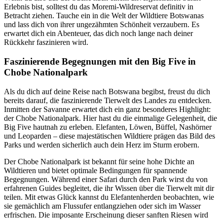
Erlebnis bist, solltest du das Moremi-Wildreservat definitiv in
Betracht ziehen. Tauche ein in die Welt der Wildtiere Botswanas
und lass dich von ihrer ungezähmten Schönheit verzaubern. Es
erwartet dich ein Abenteuer, das dich noch lange nach deiner
Rückkehr faszinieren wird.
Faszinierende Begegnungen mit den Big Five in
Chobe Nationalpark
Als du dich auf deine Reise nach Botswana begibst, freust du dich
bereits darauf, die faszinierende Tierwelt des Landes zu entdecken.
Inmitten der Savanne erwartet dich ein ganz besonderes Highlight:
der Chobe Nationalpark. Hier hast du die einmalige Gelegenheit, die
Big Five hautnah zu erleben. Elefanten, Löwen, Büffel, Nashörner
und Leoparden – diese majestätischen Wildtiere prägen das Bild des
Parks und werden sicherlich auch dein Herz im Sturm erobern.
Der Chobe Nationalpark ist bekannt für seine hohe Dichte an
Wildtieren und bietet optimale Bedingungen für spannende
Begegnungen. Während einer Safari durch den Park wirst du von
erfahrenen Guides begleitet, die ihr Wissen über die Tierwelt mit dir
teilen. Mit etwas Glück kannst du Elefantenherden beobachten, wie
sie gemächlich am Flussufer entlangziehen oder sich im Wasser
erfrischen. Die imposante Erscheinung dieser sanften Riesen wird