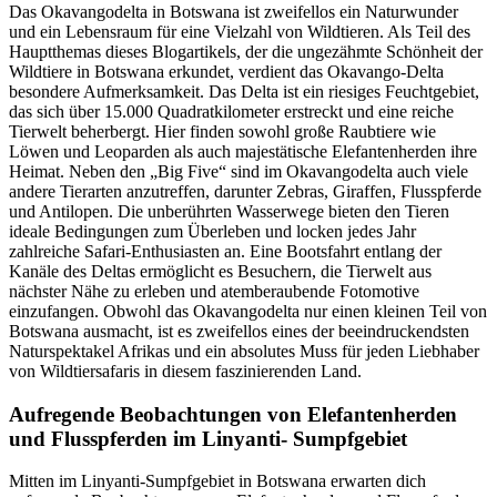
Das Okavangodelta in Botswana ist zweifellos ein Naturwunder
und ein Lebensraum für eine Vielzahl von Wildtieren. Als Teil des
Hauptthemas dieses Blogartikels, der die ungezähmte Schönheit der
Wildtiere in Botswana erkundet, verdient das Okavango-Delta
besondere Aufmerksamkeit. Das Delta ist ein riesiges Feuchtgebiet,
das sich über 15.000 Quadratkilometer erstreckt und eine reiche
Tierwelt beherbergt. Hier finden sowohl große Raubtiere wie
Löwen und Leoparden als auch majestätische Elefantenherden ihre
Heimat. Neben den „Big Five“ sind im Okavangodelta auch viele
andere Tierarten anzutreffen, darunter Zebras, Giraffen, Flusspferde
und Antilopen. Die unberührten Wasserwege bieten den Tieren
ideale Bedingungen zum Überleben und locken jedes Jahr
zahlreiche Safari-Enthusiasten an. Eine Bootsfahrt entlang der
Kanäle des Deltas ermöglicht es Besuchern, die Tierwelt aus
nächster Nähe zu erleben und atemberaubende Fotomotive
einzufangen. Obwohl das Okavangodelta nur einen kleinen Teil von
Botswana ausmacht, ist es zweifellos eines der beeindruckendsten
Naturspektakel Afrikas und ein absolutes Muss für jeden Liebhaber
von Wildtiersafaris in diesem faszinierenden Land.
Aufregende Beobachtungen von Elefantenherden
und Flusspferden im Linyanti- Sumpfgebiet
Mitten im Linyanti-Sumpfgebiet in Botswana erwarten dich