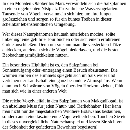
In den Monaten Oktober bis März verwandeln sich die Salzpfannen
in einen regelrechten Nistplatz für zahlreiche Wasservogelarten.
Tausende von Vögeln versammeln sich hier, um ihre Jungen
großzuziehen und sorgen so für ein buntes Treiben in dieser
scheinbar lebensfeindlichen Umgebung.
Wer dieses Naturphänomen hautnah miterleben möchte, sollte
unbedingt eine geführte Tour buchen oder sich einem erfahrenen
Guide anschließen. Denn nur so kann man die versteckten Plätze
entdecken, an denen sich die Vögel niederlassen, und die besten
Beobachtungsmöglichkeiten nutzen.
Ein besonderes Highlight ist es, den Salzpfannen bei
Sonnenaufgang oder -untergang einen Besuch abzustatten. Die
warmen Farben des Himmels spiegeln sich im Salz wider und
verleihen der Landschaft eine ganz besondere Atmosphäre. Wenn
dann noch Schwärme von Vögeln über den Horizont ziehen, fühlt
man sich wie in einer anderen Welt.
Die reiche Vogelvielfalt in den Salzpfannen von Makgadikgadi ist
ein absolutes Muss für jeden Natur- und Tierliebhaber. Hier kann
man nicht nur die majestätischen Wildtiere Botswanas bestaunen,
sondern auch eine faszinierende Vogelwelt erleben. Tauchen Sie ein
in dieses unvergleichliche Naturschauspiel und lassen Sie sich von
der Schönheit der gefiederten Bewohner begeistern!