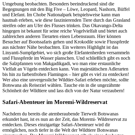
Umgebung beobachten. Besonders beeindruckend sind die
Begegnungen mit den Big Five – Löwe, Leopard, Nashorn, Büffel
und Elefant. Im Chobe Nationalpark beispielsweise kann man
hautnah erleben, wie diese faszinierenden Tiere durch das Grasland
streifen oder am Ufer des Flusses trinken. Das Okavango-Delta
hingegen ist bekannt für seine reiche Vogelvielfalt und bietet auch
zahlreichen anderen Tierarten einen Lebensraum. Hier können
Besucher auf Bootssafaris gehen und Krokodile sowie Flusspferde
aus nächster Nähe beobachten. Ein weiteres Highlight ist das
Linyanti-Sumpfgebiet, wo sich große Elefantenherden versammeln
und Flusspferde im Wasser planschen. Und schließlich gibt es noch
die Salzpfannen von Makgadikgadi, wo man eine erstaunliche
Vielfalt an Vögeln entdecken kann. Von majestätischen Adlerarten
bis hin zu farbenfrohen Flamingos – hier gibt es viel zu entdecken!
Wer also eine unvergessliche Wildtier-Safari erleben möchte, sollte
Botswana als Reiseziel wählen. Tauche ein in die ungezähmte
Schönheit der Wildtiere und lass dich von der Natur verzaubern!
Safari-Abenteuer im Moremi-Wildreservat
Nachdem du bereits die atemberaubende Tierwelt Botswanas
erkundet hast, ist es nun an der Zeit, das Moremi- Wildreservat zu
entdecken. Dieses einzigartige Safari-Abenteuer wird dir
ermöglichen, noch tiefer in die Welt der Wildtiere Botswanas