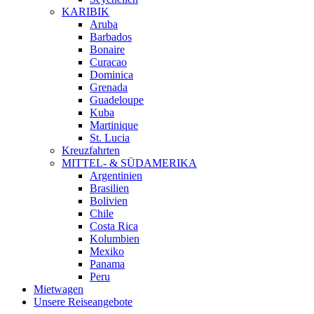
KARIBIK
Aruba
Barbados
Bonaire
Curacao
Dominica
Grenada
Guadeloupe
Kuba
Martinique
St. Lucia
Kreuzfahrten
MITTEL- & SÜDAMERIKA
Argentinien
Brasilien
Bolivien
Chile
Costa Rica
Kolumbien
Mexiko
Panama
Peru
Mietwagen
Unsere Reiseangebote