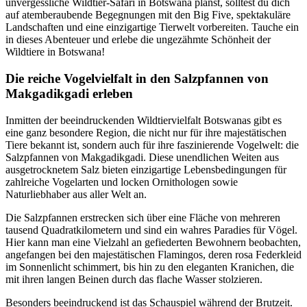
unvergessliche Wildtier-Safari in Botswana planst, solltest du dich
auf atemberaubende Begegnungen mit den Big Five, spektakuläre
Landschaften und eine einzigartige Tierwelt vorbereiten. Tauche ein
in dieses Abenteuer und erlebe die ungezähmte Schönheit der
Wildtiere in Botswana!
Die reiche Vogelvielfalt in den Salzpfannen von
Makgadikgadi erleben
Inmitten der beeindruckenden Wildtiervielfalt Botswanas gibt es
eine ganz besondere Region, die nicht nur für ihre majestätischen
Tiere bekannt ist, sondern auch für ihre faszinierende Vogelwelt: die
Salzpfannen von Makgadikgadi. Diese unendlichen Weiten aus
ausgetrocknetem Salz bieten einzigartige Lebensbedingungen für
zahlreiche Vogelarten und locken Ornithologen sowie
Naturliebhaber aus aller Welt an.
Die Salzpfannen erstrecken sich über eine Fläche von mehreren
tausend Quadratkilometern und sind ein wahres Paradies für Vögel.
Hier kann man eine Vielzahl an gefiederten Bewohnern beobachten,
angefangen bei den majestätischen Flamingos, deren rosa Federkleid
im Sonnenlicht schimmert, bis hin zu den eleganten Kranichen, die
mit ihren langen Beinen durch das flache Wasser stolzieren.
Besonders beeindruckend ist das Schauspiel während der Brutzeit.