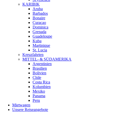
KARIBIK
Aruba
Barbados
Bonaire
Curacao
Dominica
Grenada
Guadeloupe
Kuba
Martinique
St. Lucia
Kreuzfahrten
MITTEL- & SÜDAMERIKA
Argentinien
Brasilien
Bolivien
Chile
Costa Rica
Kolumbien
Mexiko
Panama
Peru
Mietwagen
Unsere Reiseangebote