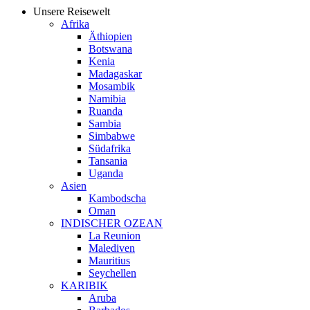
Unsere Reisewelt
Afrika
Äthiopien
Botswana
Kenia
Madagaskar
Mosambik
Namibia
Ruanda
Sambia
Simbabwe
Südafrika
Tansania
Uganda
Asien
Kambodscha
Oman
INDISCHER OZEAN
La Reunion
Malediven
Mauritius
Seychellen
KARIBIK
Aruba