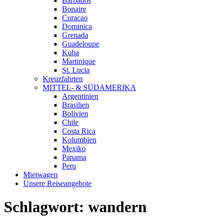
Barbados
Bonaire
Curacao
Dominica
Grenada
Guadeloupe
Kuba
Martinique
St. Lucia
Kreuzfahrten
MITTEL- & SÜDAMERIKA
Argentinien
Brasilien
Bolivien
Chile
Costa Rica
Kolumbien
Mexiko
Panama
Peru
Mietwagen
Unsere Reiseangebote
Schlagwort:
wandern