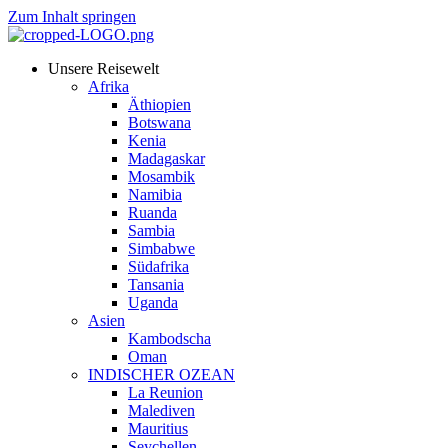
Zum Inhalt springen
Unsere Reisewelt
Afrika
Äthiopien
Botswana
Kenia
Madagaskar
Mosambik
Namibia
Ruanda
Sambia
Simbabwe
Südafrika
Tansania
Uganda
Asien
Kambodscha
Oman
INDISCHER OZEAN
La Reunion
Malediven
Mauritius
Seychellen