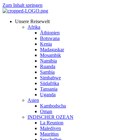
Zum Inhalt springen
Unsere Reisewelt
Afrika
Äthiopien
Botswana
Kenia
Madagaskar
Mosambik
Namibia
Ruanda
Sambia
Simbabwe
Südafrika
Tansania
Uganda
Asien
Kambodscha
Oman
INDISCHER OZEAN
La Reunion
Malediven
Mauritius
Seychellen