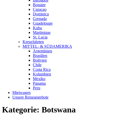
Barbados
Bonaire
Curacao
Dominica
Grenada
Guadeloupe
Kuba
Martinique
St. Lucia
Kreuzfahrten
MITTEL- & SÜDAMERIKA
Argentinien
Brasilien
Bolivien
Chile
Costa Rica
Kolumbien
Mexiko
Panama
Peru
Mietwagen
Unsere Reiseangebote
Kategorie:
Botswana