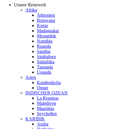
Unsere Reisewelt
Afrika
Äthiopien
Botswana
Kenia
Madagaskar
Mosambik
Namibia
Ruanda
Sambia
Simbabwe
Südafrika
Tansania
Uganda
Asien
Kambodscha
Oman
INDISCHER OZEAN
La Reunion
Malediven
Mauritius
Seychellen
KARIBIK
Aruba