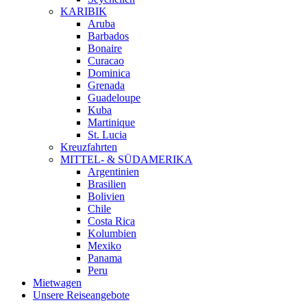
KARIBIK
Aruba
Barbados
Bonaire
Curacao
Dominica
Grenada
Guadeloupe
Kuba
Martinique
St. Lucia
Kreuzfahrten
MITTEL- & SÜDAMERIKA
Argentinien
Brasilien
Bolivien
Chile
Costa Rica
Kolumbien
Mexiko
Panama
Peru
Mietwagen
Unsere Reiseangebote