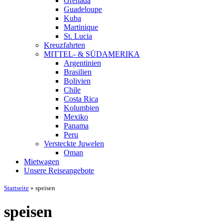
Grenada
Guadeloupe
Kuba
Martinique
St. Lucia
Kreuzfahrten
MITTEL- & SÜDAMERIKA
Argentinien
Brasilien
Bolivien
Chile
Costa Rica
Kolumbien
Mexiko
Panama
Peru
Versteckte Juwelen
Oman
Mietwagen
Unsere Reiseangebote
Startseite
»
speisen
speisen