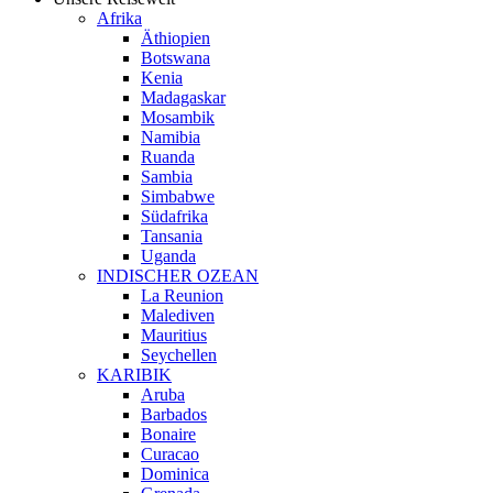
Afrika
Äthiopien
Botswana
Kenia
Madagaskar
Mosambik
Namibia
Ruanda
Sambia
Simbabwe
Südafrika
Tansania
Uganda
INDISCHER OZEAN
La Reunion
Malediven
Mauritius
Seychellen
KARIBIK
Aruba
Barbados
Bonaire
Curacao
Dominica