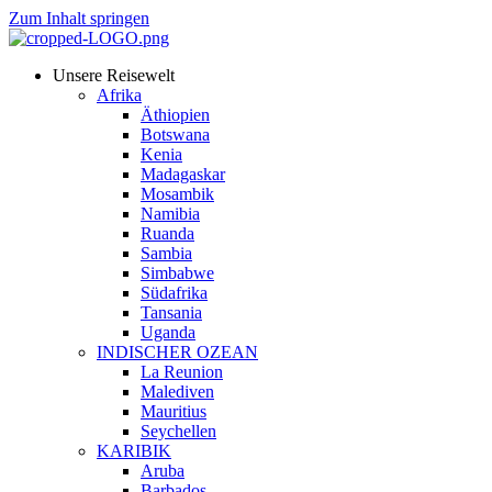
Zum Inhalt springen
Unsere Reisewelt
Afrika
Äthiopien
Botswana
Kenia
Madagaskar
Mosambik
Namibia
Ruanda
Sambia
Simbabwe
Südafrika
Tansania
Uganda
INDISCHER OZEAN
La Reunion
Malediven
Mauritius
Seychellen
KARIBIK
Aruba
Barbados