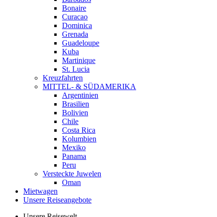
Bonaire
Curacao
Dominica
Grenada
Guadeloupe
Kuba
Martinique
St. Lucia
Kreuzfahrten
MITTEL- & SÜDAMERIKA
Argentinien
Brasilien
Bolivien
Chile
Costa Rica
Kolumbien
Mexiko
Panama
Peru
Versteckte Juwelen
Oman
Mietwagen
Unsere Reiseangebote
Unsere Reisewelt