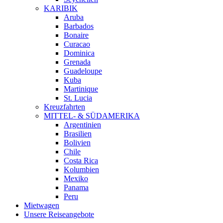
KARIBIK
Aruba
Barbados
Bonaire
Curacao
Dominica
Grenada
Guadeloupe
Kuba
Martinique
St. Lucia
Kreuzfahrten
MITTEL- & SÜDAMERIKA
Argentinien
Brasilien
Bolivien
Chile
Costa Rica
Kolumbien
Mexiko
Panama
Peru
Mietwagen
Unsere Reiseangebote