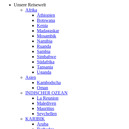
Unsere Reisewelt
Afrika
Äthiopien
Botswana
Kenia
Madagaskar
Mosambik
Namibia
Ruanda
Sambia
Simbabwe
Südafrika
Tansania
Uganda
Asien
Kambodscha
Oman
INDISCHER OZEAN
La Reunion
Malediven
Mauritius
Seychellen
KARIBIK
Aruba