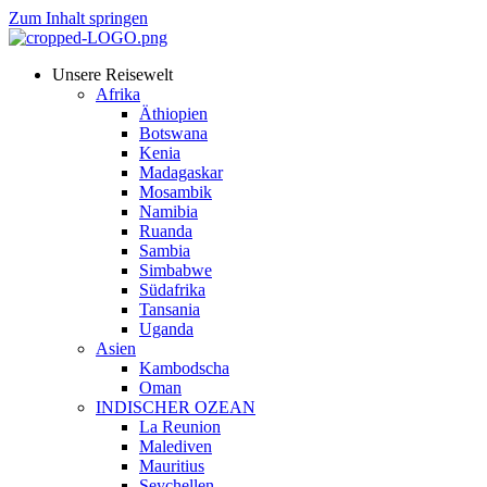
Zum Inhalt springen
Unsere Reisewelt
Afrika
Äthiopien
Botswana
Kenia
Madagaskar
Mosambik
Namibia
Ruanda
Sambia
Simbabwe
Südafrika
Tansania
Uganda
Asien
Kambodscha
Oman
INDISCHER OZEAN
La Reunion
Malediven
Mauritius
Seychellen