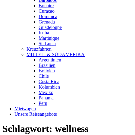
Barbados
Bonaire
Curacao
Dominica
Grenada
Guadeloupe
Kuba
Martinique
St. Lucia
Kreuzfahrten
MITTEL- & SÜDAMERIKA
Argentinien
Brasilien
Bolivien
Chile
Costa Rica
Kolumbien
Mexiko
Panama
Peru
Mietwagen
Unsere Reiseangebote
Schlagwort:
wellness